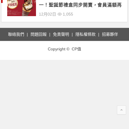
一！聖誕節禮盒同步開賣，會員滿額再
享9折優惠！
12月02日
1,055
聯絡我們
問題回報
免責聲明
隱私權條款
招募夥伴
Copyright © CP值