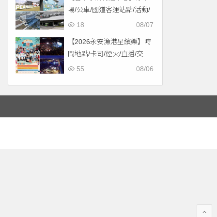
場/公車/國道客運站點/活動/
交通，啟用免費停車！
18
08/07
【2026永安漁港星繽樂】時
間地點/卡司/煙火/直播/交
通，免費入場！
55
08/06