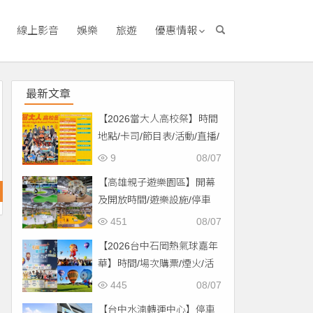
線上影音
娛樂
旅遊
優惠情報
最新文章
【2026當大人高校祭】時間
地點/卡司/節目表/活動/直播/
交通，免費入場！
9
08/07
【高雄親子遊樂園區】開幕
及開放時間/遊樂設施/停車
場/交通一次看！
451
08/07
【2026台中石岡熱氣球嘉年
華】時間/場次購票/煙火/活
動/交通，土牛運動公園登
445
08/07
場！
【台中水湳轉運中心】停車