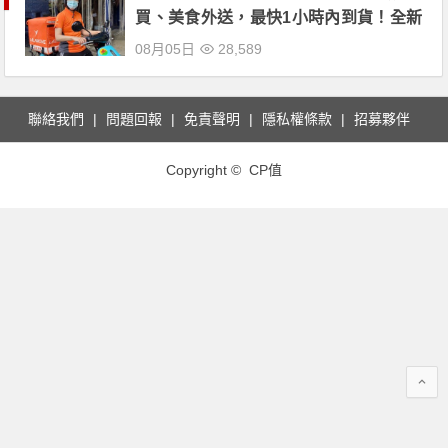
買、美食外送，最快1小時內到貨！全新
再拓點進軍台南！(2022.8月更新)
08月05日
28,589
聯絡我們
問題回報
免責聲明
隱私權條款
招募夥伴
Copyright © CP值