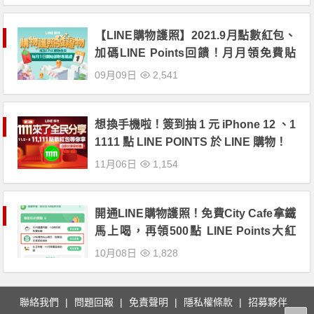
【LINE購物護照】2021.9月點數紅包、
加碼LINE Points回饋！月月領免費貼
圖、專屬抽獎禮物優惠！
09月09日
2,541
想換手機啦！簽到抽 1 元 iPhone 12 、1
1111 點 LINE POINTS 於 LINE 購物！
11月06日
1,154
開通LINE購物護照！免費City Cafe拿鐵
馬上喝，再領500點 LINE Points大紅
包！
10月08日
1,828
聯絡我們
問題回報
免責聲明
隱私權條款
招募夥伴