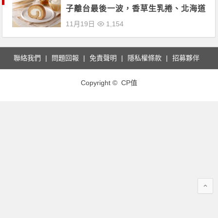
子離台最後一波，香草生乳捲、北海道
奶霜鬆餅、閃電抹茶泡芙限時販售！
11月19日
1,154
聯絡我們
問題回報
免責聲明
隱私權條款
招募夥伴
Copyright © CP值