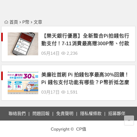
首頁
P幣
文章
【樂天銀行優惠】全新整合Pi拍錢包行
動支付！7-11消費最高贈300P幣、付款
滿20次再享1%活存利率、免費跨轉、提
05月14日
2,236
款！
美廉社首刷 Pi 拍錢包享最高30%回饋！
Pi 錢包支付功能有哪些？P幣折抵怎麼
算？
03月17日
1,591
聯絡我們
問題回報
免責聲明
隱私權條款
招募夥伴
Copyright © CP值