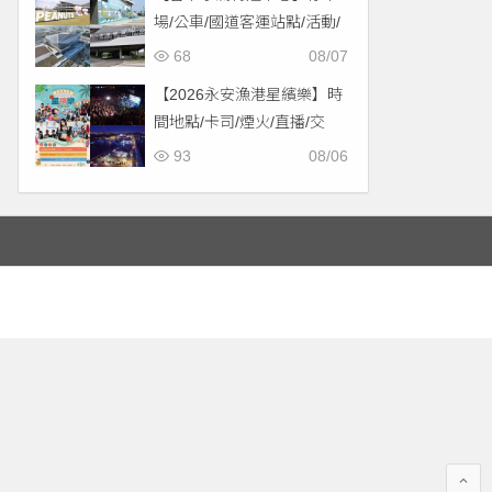
場/公車/國道客運站點/活動/
交通，啟用免費停車！
68
08/07
【2026永安漁港星繽樂】時
間地點/卡司/煙火/直播/交
通，免費入場！
93
08/06