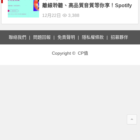
離線聆聽、高品質音質等你享！Spotify
有哪些功能？
12月22日
3,388
聯絡我們
問題回報
免責聲明
隱私權條款
招募夥伴
Copyright © CP值