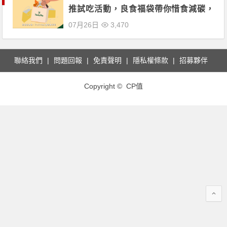
推試吃活動，良食福袋帶你惜食減碳，
共創永續城市
07月26日
3,470
聯絡我們
問題回報
免責聲明
隱私權條款
招募夥伴
Copyright © CP值