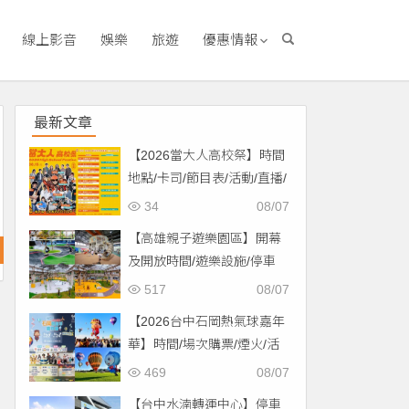
線上影音
娛樂
旅遊
優惠情報
最新文章
【2026當大人高校祭】時間
地點/卡司/節目表/活動/直播/
交通，免費入場！
34
08/07
【高雄親子遊樂園區】開幕
及開放時間/遊樂設施/停車
場/交通一次看！
517
08/07
【2026台中石岡熱氣球嘉年
華】時間/場次購票/煙火/活
動/交通，土牛運動公園登
469
08/07
場！
【台中水湳轉運中心】停車