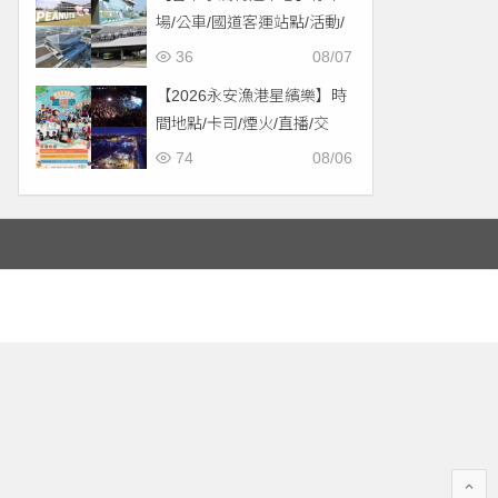
場/公車/國道客運站點/活動/
交通，啟用免費停車！
36
08/07
【2026永安漁港星繽樂】時
間地點/卡司/煙火/直播/交
通，免費入場！
74
08/06