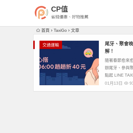
CP值
省錢優惠、好物推薦
首頁
TaxiGo
文章
尾牙、聚會晚歸 
交通運輸
解！
隨著春節愈來
辦尾牙、參與聚會來
點起 LINE TAXI.
01月13日
9