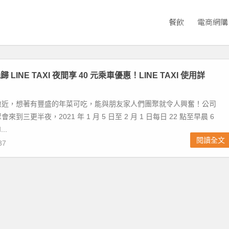
餐飲
電商網購
LINE TAXI 夜間享 40 元乘車優惠！LINE TAXI 使用詳
愈近，想著有豐盛的年菜可吃，能與朋友家人們團聚就令人興奮！公司
到三更半夜，2021 年 1 月 5 日至 2 月 1 日每日 22 點至早晨 6
..
閱讀全文
37