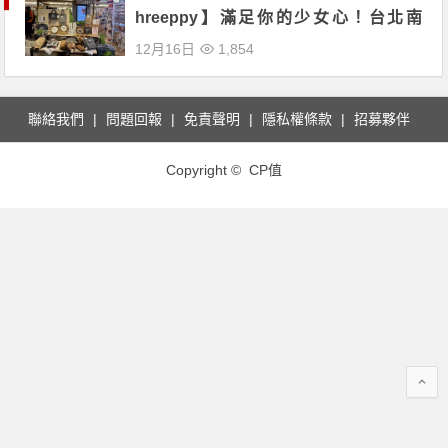
hreeppy】滿足你的少女心！台北南
西、高雄夢時代旗艦店全新開幕！
12月16日
1,854
聯絡我們
問題回報
免責聲明
隱私權條款
招募夥伴
Copyright © CP值