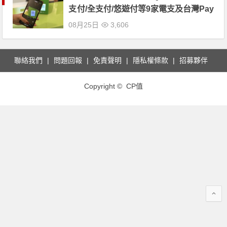
支付/全支付/悠遊付等9家電支及台灣Pay
都能用！
08月25日
3,606
聯絡我們
問題回報
免責聲明
隱私權條款
招募夥伴
Copyright © CP值