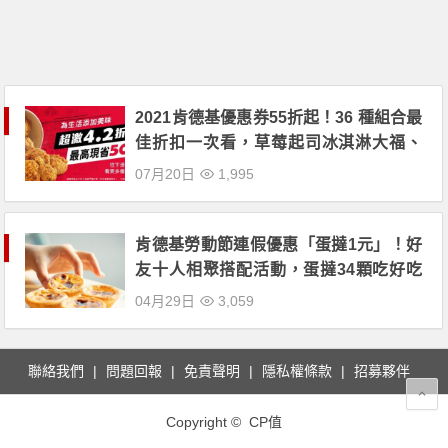
2021肯德基優惠券55折起！36 種組合最
佳折扣一次看，草莓起司冰淇淋大福、
炸雞桶外送也適用
07月20日
1,995
肯德基勞動節連假優惠「蛋撻1元」！好
友十人相聚搭配活動，蛋撻34顆吃好吃
滿！
04月29日
3,059
聯絡我們
問題回報
免責聲明
隱私權條款
招募夥伴
Copyright © CP值