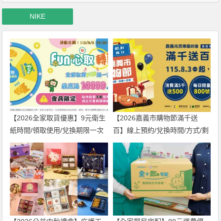
NIKE
【2026全家取貨優惠】9元衛生
【2026嘉義市購物節滿千送
紙時間/領取使用/兌換期限一次
百】線上預約/兌換時間/方式/剩
看！
餘金額一次看！