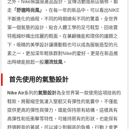
之外，Nike無論是產品設計、宣傳活動或新店裝修，都
走
「舒適時尚風」
，在每一年的新品中，可以看出NIKE
不斷進化的過程，不同的時期總有不同的驚喜，全世界
第一個氣墊的設計、貼合人體工學的足弓鞋型、回收寶
特瓶線紗織出炫麗的鞋面，在兼顧機能和環保的議題之
下，吸睛的美學設計讓運動鞋也可以成為服裝造型的元
素之一，更加深年輕族群對Nike的愛好，更是在新品推
出時總能掀起一股
潮流炫風
。
首先使用的氣墊設計
Nike Air
系列的
氣墊設計
為全世界第一款使用這項技術的
鞋款，將壓縮空氣灌入堅韌又有彈性的氣囊中，不僅能
提供更高的彈性與彈力，還能保持原有結構，這樣具有
高彈性和低衝擊等特性，可維持既有的形狀，也能保有
舒適輕盈的著感，可以減少對腳底的負擔，行動上會更