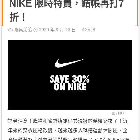
NIKE 限時特賣，結帳再打7
折！
✍️
農藥弟弟
2020 年 9 月 23 日
598
圖 /
NIKE
讀者注意！購物和省錢摸蜊仔兼洗褲的時機又來了！近
年來的穿衣風格改變，越來越多人轉搭運動休閒風，全
套運動裝配上帥氣潮流鞋款是必備單品，現在NIKE官方