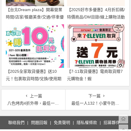
【台北Dream plaza】開幕營業
【2025好市多優惠】4月折扣碼/
時間/店家/餐廳美食/交通/停車優
特價商品/DM目錄/線上購物活動
惠一次看！
【2025全家取貨優惠】送10
【7-11取貨優惠】電商取貨贈7
元！包裹取貨時間/兌換/使用期
元購物金！蝦
限一次看
皮/momo/PChome/交貨便適
用！
上一篇
下一篇
八色烤肉4折外帶，最低一人200元有找，日人套餐不用千元！6款韓式烤肉便當外帶75折！
最低一人132！小蒙牛防疫套餐5折！加購買一送一再送哈根達斯！菜單比較、門市資訊一起看！
文
聯絡我們
問題回報
免責聲明
隱私權條款
招募夥伴
章
導