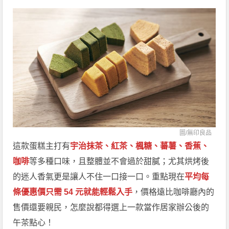
圖/無印良品
這款蛋糕主打有
宇治抹茶、紅茶、楓糖、蕃薯、香蕉、
咖啡
等多種口味，且整體並不會過於甜膩；尤其烘烤後
的迷人香氣更是讓人不住一口接一口。重點現在
平均每
條優惠價只需 54 元就能輕鬆入手
，價格遠比咖啡廳內的
售價還要親民，怎麼說都得選上一款當作居家辦公後的
午茶點心！