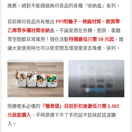
推薦，絕對不能錯過無印良品的各種『收納盒』系列。
目前無印良品共有推出
PP/附輪子、棉麻材質、軟質聚
乙烯等多種材質收納
盒，不論是用在衣櫃、廚房、客廳
等空間都非常萬用！現在活動
特價最低只需 59 元起
，建
議大家使用時也可以依空間及環境需求去堆疊、排列。
圖/
無印良品
而療癒系必備的
『懶骨頭』目前折扣後最低只需 2,482
元就能購入
，平時原價下不了手的話不妨就趁這波購
入。