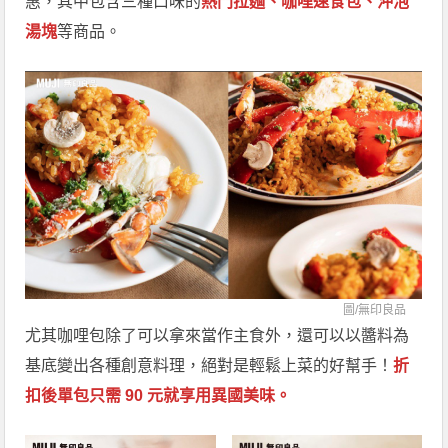
惠，其中包含三種口味的
熱門拉麵、咖哩速食包、沖泡
湯塊
等商品。
圖/
無印良品
尤其咖哩包除了可以拿來當作主食外，還可以以醬料為
基底變出各種創意料理，絕對是輕鬆上菜的好幫手！
折
扣後單包只需 90 元就享用異國美味。