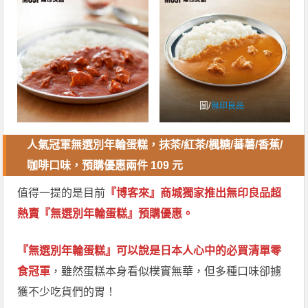
圖/
無印良品
人氣冠軍無選別年輪蛋糕，抹茶/紅茶/楓糖/蕃薯/香蕉/
咖啡口味，預購優惠兩件 109 元
值得一提的是目前
『博客來』商城獨家推出無印良品超
熱賣『無選別年輪蛋糕』預購優惠。
『無選別年輪蛋糕』可以說是日本人心中的必買清單零
食冠軍
，雖然蛋糕本身看似樸實無華，但多種口味卻擄
獲不少吃貨們的胃！