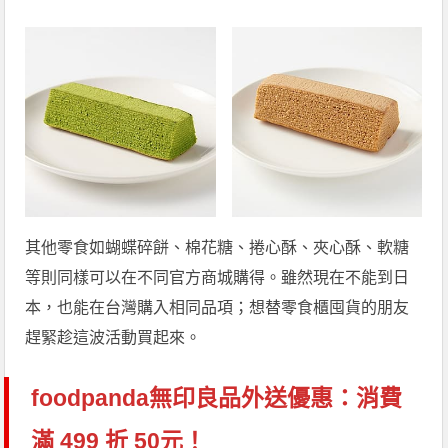
其他零食如蝴蝶碎餅、棉花糖、捲心酥、夾心酥、軟糖
等則同樣可以在不同官方商城購得。雖然現在不能到日
本，也能在台灣購入相同品項；想替零食櫃囤貨的朋友
趕緊趁這波活動買起來。
foodpanda無印良品外送優惠：消費
滿 499 折 50元！