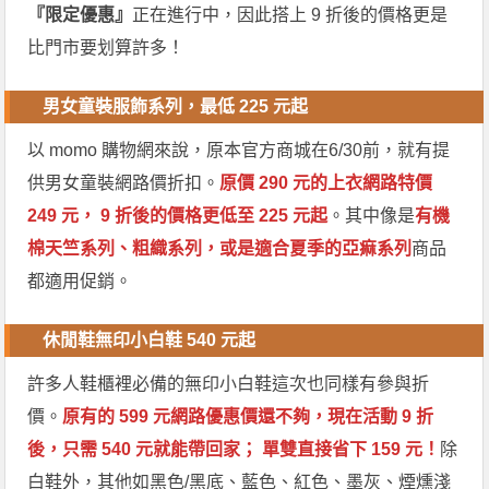
『限定優惠』
正在進行中，因此搭上 9 折後的價格更是
比門市要划算許多！
男女童裝服飾系列，最低 225 元起
以 momo 購物網來說，原本官方商城在6/30前，就有提
供男女童裝網路價折扣。
原價 290 元的上衣網路特價
249 元， 9 折後的價格更低至 225 元起
。其中像是
有機
棉天竺系列、粗織系列，或是適合夏季的亞痲系列
商品
都適用促銷。
休閒鞋無印小白鞋 540 元起
許多人鞋櫃裡必備的無印小白鞋這次也同樣有參與折
價。
原有的 599 元網路優惠價還不夠，現在活動 9 折
後，只需 540 元就能帶回家； 單雙直接省下 159 元！
除
白鞋外，其他如黑色/黑底、藍色、紅色、墨灰、煙燻淺