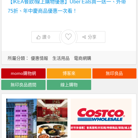
【IKEA餐飲/線上購物優惠】Uber Eats買一送一、外帶
75折、年中慶商品優惠一次看！
♡
讚
0
分享
所屬分類：
優惠情報
生活用品
電商網購
momo購物網
博客來
無印良品
無印良品週間
線上購物