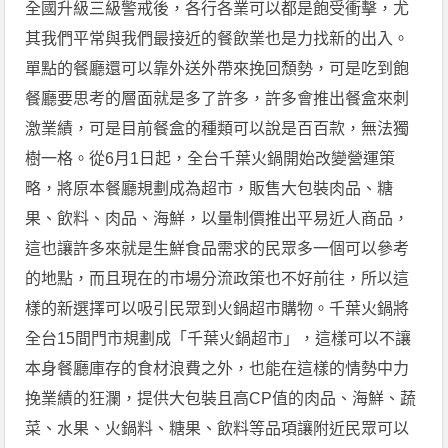
全國升級三級警戒後，各行各業可以都是飽受衝擊，尤
其我們平常與我們最接近的餐飲業也是力找新的出入。
單點的餐廳還可以靠外送外帶來挽回頹勢，可是吃到飽
餐廳要思考的層面就是多了許多，許多會推出餐盒來刺
激業績，可是目前餐盒的種類可以說是百百款，無法獨
樹一格。從6月1日起，全台千葉火鍋開始改變營運策
略，將原本餐廳規劃成為超市，販售大包裝肉品、糖
果、飲料、肉品、海鮮，以量制價推出平易近人商品，
這也讓許多來就是生鮮食品需求的民眾多一個可以參考
的地點，而且現在的市場分流政策也不好前往，所以這
樣的新選擇可以吸引民眾到火鍋超市購物。千葉火鍋將
全台15間門市規劃成「千葉火鍋超市」，這樣可以不讓
本身餐廳庫存的食材浪費之外，也能在這樣的情勢中力
挽業績的狂瀾，提供大包裝且高CP值的肉品、海鮮、蔬
菜、水果、火鍋料、糖果、飲料等品項讓附近民眾可以