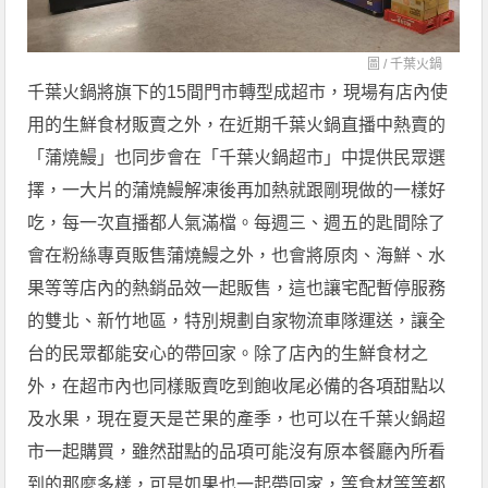
圖 /
千葉火鍋
千葉火鍋將旗下的15間門市轉型成超市，現場有店內使
用的生鮮食材販賣之外，在近期千葉火鍋直播中熱賣的
「蒲燒鰻」也同步會在「千葉火鍋超市」中提供民眾選
擇，一大片的蒲燒鰻解凍後再加熱就跟剛現做的一樣好
吃，每一次直播都人氣滿檔。每週三、週五的匙間除了
會在粉絲專頁販售蒲燒鰻之外，也會將原肉、海鮮、水
果等等店內的熱銷品效一起販售，這也讓宅配暫停服務
的雙北、新竹地區，特別規劃自家物流車隊運送，讓全
台的民眾都能安心的帶回家。除了店內的生鮮食材之
外，在超市內也同樣販賣吃到飽收尾必備的各項甜點以
及水果，現在夏天是芒果的產季，也可以在千葉火鍋超
市一起購買，雖然甜點的品項可能沒有原本餐廳內所看
到的那麼多樣，可是如果也一起帶回家，等食材等等都