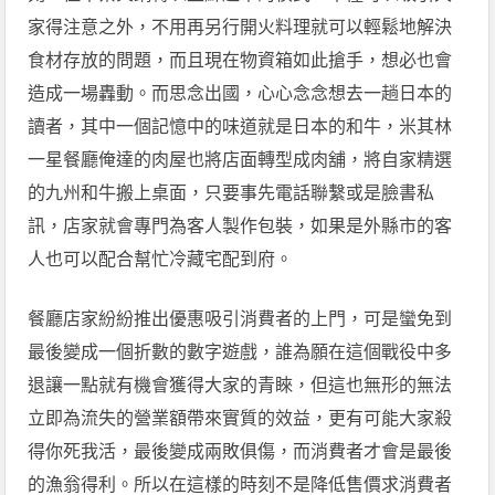
家得注意之外，不用再另行開火料理就可以輕鬆地解決
食材存放的問題，而且現在物資箱如此搶手，想必也會
造成一場轟動。而思念出國，心心念念想去一趟日本的
讀者，其中一個記憶中的味道就是日本的和牛，米其林
一星餐廳俺達的肉屋也將店面轉型成肉舖，將自家精選
的九州和牛搬上桌面，只要事先電話聯繫或是臉書私
訊，店家就會專門為客人製作包裝，如果是外縣市的客
人也可以配合幫忙冷藏宅配到府。
餐廳店家紛紛推出優惠吸引消費者的上門，可是蠻免到
最後變成一個折數的數字遊戲，誰為願在這個戰役中多
退讓一點就有機會獲得大家的青睞，但這也無形的無法
立即為流失的營業額帶來實質的效益，更有可能大家殺
得你死我活，最後變成兩敗俱傷，而消費者才會是最後
的漁翁得利。所以在這樣的時刻不是降低售價求消費者