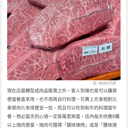
圖 /
俺達的肉屋
現在店面轉型成肉品販賣之外，客人到場也是可以購買
便當餐盒享用，也不用再自行料理，花費上也會相對比
單買肉片來得便宜一些，而且可以吃到和牛的料理當午
餐，想必當天的心情一定是萬里無雲。店內每天供應8種
以上燒肉便當，燒肉可選擇「鹽味燒烤」或是「醬味燒