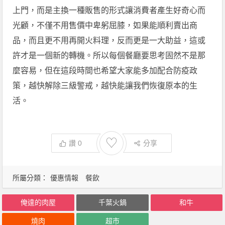
上門，而是主換一種販售的形式讓消費者產生好奇心而
光顧，不僅不用售價中卑躬屈膝，如果能順利賣出商
品，而且更不用再開火料理，反而更是一大助益，這或
許才是一個新的轉機。所以每個餐廳要思考固然不是那
麼容易，但在這段時間也希望大家能多加配合防疫政
策，越快解除三級警戒，越快能讓我們恢復原本的生
活。
♡
讚
0
分享
所屬分類：
優惠情報
餐飲
俺達的肉屋
千葉火鍋
和牛
燒肉
超市