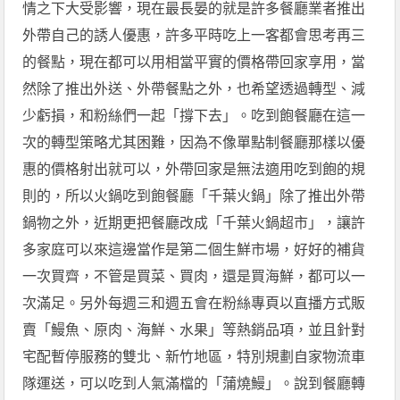
情之下大受影響，現在最長晏的就是許多餐廳業者推出
外帶自己的誘人優惠，許多平時吃上一客都會思考再三
的餐點，現在都可以用相當平實的價格帶回家享用，當
然除了推出外送、外帶餐點之外，也希望透過轉型、減
少虧損，和粉絲們一起「撐下去」。吃到飽餐廳在這一
次的轉型策略尤其困難，因為不像單點制餐廳那樣以優
惠的價格射出就可以，外帶回家是無法適用吃到飽的規
則的，所以火鍋吃到飽餐廳「千葉火鍋」除了推出外帶
鍋物之外，近期更把餐廳改成「千葉火鍋超市」，讓許
多家庭可以來這邊當作是第二個生鮮市場，好好的補貨
一次買齊，不管是買菜、買肉，還是買海鮮，都可以一
次滿足。另外每週三和週五會在粉絲專頁以直播方式販
賣「鰻魚、原肉、海鮮、水果」等熱銷品項，並且針對
宅配暫停服務的雙北、新竹地區，特別規劃自家物流車
隊運送，可以吃到人氣滿檔的「蒲燒鰻」。說到餐廳轉