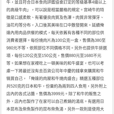
牛，並且符合日本食肉評鑑協會訂定的等級基準4級以上
的高級牛肉」，可以說是相當嚴格的規定。宮崎牛的特
徵是口感柔軟、有著優良肉質及色澤。肉質非常彈牙、
油花均等分布，入口後其美味在口中散發開來。延續俺
達內用肉品供餐的模式，每天依舊有各種不同的部位供
消費者選擇。每份燒肉片為100公克一盒，售價為380至
980元不等，依照部位不同價格不同。另外也提供牛排選
項，每份120公克至150公克，售價880元至1680不元
等。如果想在家裡吃上一頓美味的和牛盛宴，也可以考
慮一下將最近沒有去百貨公司年中慶的錢拿來購買和牛
犒賞自己，「俺達的肉屋和牛燒肉盛合」精選五種部位
共520克的日本和牛，份量約為兩到四人食用，另外附上
店內的各式沾醬，售價為3999元。除了和牛的販售之
外，店內也製作了在家可以自己煮鍋的湯底。有選用日
本昆布及柴魚製作的昆布柴魚湯，另外一款則是使用大