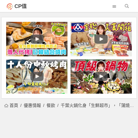
CP值
首頁
優惠情報
餐飲
千葉火鍋化身「生鮮超市」，「蒲燒鰻」不可錯過！「俺達的肉屋」日本九州和牛新鮮販售，輕鬆在家料理DIY！