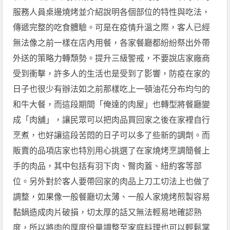
服務人員桌邊燒烤並介紹說明各個部位的特性與吃法，
傳遞完整的吃食體驗。可是在疫情升溫之際，客人已經
無法像之前一樣在店內用餐，各家餐廳都紛紛祭出外帶
外送的策略力轉頹勢。提升三級警戒，不要說店家廠商
受到衝擊，許多人的生活也是受到了影響，防疫在家的
日子也很少有辦法如之前那樣吃上一頓油花分布均勻的
和牛大餐，而這段期間「俺達的肉屋」也轉型將餐廳變
成「肉舖」，讓民眾可以把肉品買回家之後在家裡自行
烹煮，也好讓這段苦悶的日子可以多了些新的調劑。而
販賣的品項店家也特別用心挑選了在家燒烤烹調簡餐上
手的肉品，其中包括有羽下肉、臀肉蓋、紐約客等部
位。另外對於客人要帶回家的肉品上刀工切法上也做了
調整，如果像一般餐廳切太薄、一般人家燒烤煎製容易
黏鍋造成肉片破損，切太厚的話又無法輕易地確認熟
度，所以將肉的厚度份量調整至家庭料理也可以輕鬆掌