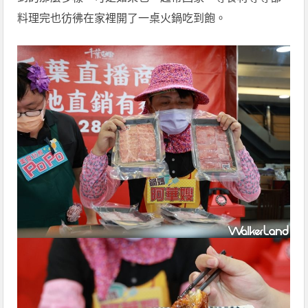
料理完也彷彿在家裡開了一桌火鍋吃到飽。