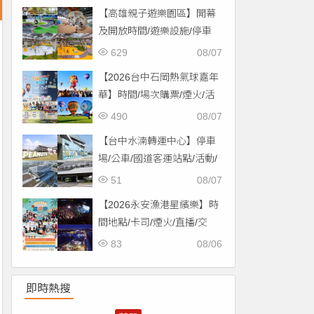
【高雄親子遊樂園區】開幕
及開放時間/遊樂設施/停車
場/交通一次看！
629
08/07
【2026台中石岡熱氣球嘉年
華】時間/場次購票/煙火/活
動/交通，土牛運動公園登
490
08/07
場！
【台中水湳轉運中心】停車
場/公車/國道客運站點/活動/
交通，啟用免費停車！
51
08/07
【2026永安漁港星繽樂】時
間地點/卡司/煙火/直播/交
通，免費入場！
83
08/06
即時熱搜