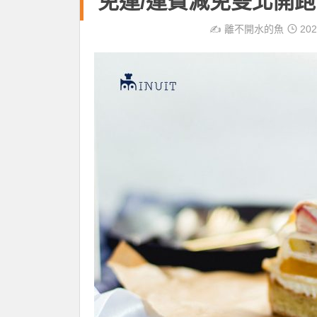
免運/運費減免雙北開跑
✍️
離不開水的魚
202