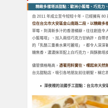
精緻多樣塔派甜點：歐洲小藍莓、巧克力
自 2011 年成立至今短短十年，已經擁有 
位在台北市大安區金山南路二段，以精緻多
草莓，到清新多汁的香澄橘瓣，往往創造令
小藍莓塔」、加入兩倍巧克力甘納許，自帶
的「乳酪三重奏水果可麗塔」，都令人深深
糖焦香，濃濃抹茶配上白巧克力，與酥脆塔
儘管價格略高，
憑著用料實在、嚐起來天然
台北甜點店，吸引各地朋友前往朝聖，稱它
深夜裡的法國手工甜點：台北市大安區金山南