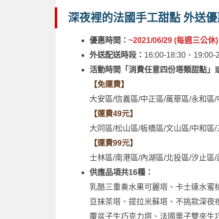
深夜裡的法國手工甜點 外送優
優惠時間：
~2021/06/29 (每週三公休)
外送配送時段：
16:00-18:30、19:00-
活動時間「消費任意四份塔類甜點」
【免運費】
大安區/信義區/中正區/萬華區/永和區
【運費49元】
大同區/松山區/板橋區/文山區/中和區
【運費99元】
士林區/南港區/內湖區/北投區/汐止區/
供應品項共16種：
乳酪三重奏水果可麗塔、卡士達水蜜
豆抹茶塔、提拉米蘇塔、不挑款深夜禮
覆盆子生巧克力塔、法國栗子雙夾生