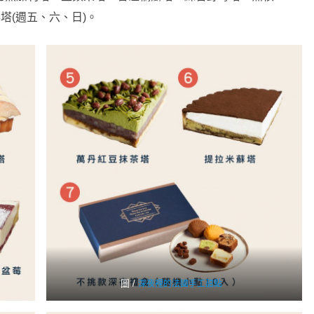
塔(週五、六、日)。
圖 /
深夜裡的法國手工甜點