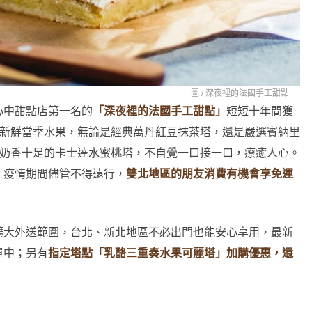
圖 /
深夜裡的法國手工甜點
心中甜點店第一名的
「深夜裡的法國手工甜點」
短短十年間獲
滿滿新鮮當季水果，無論是經典萬丹紅豆抹茶塔，還是嚴選賓納里
甜蜜奶香十足的卡士達水蜜桃塔，不自覺一口接一口，療癒人心。
。疫情期間儘管不得遠行，
雙北地區的朋友消費有機會享免運
擴大外送範圍，台北、新北地區不必出門也能安心享用，最新
單中；另有
指定塔點「乳酪三重奏水果可麗塔」加購優惠，還