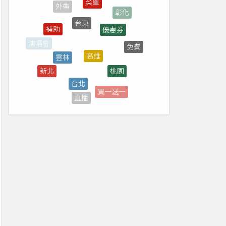
台東
優惠券
補助
高雄
雲林
免費
桃園
台北
新北
屏東
買一送一
直播
全家
花蓮
宜蘭