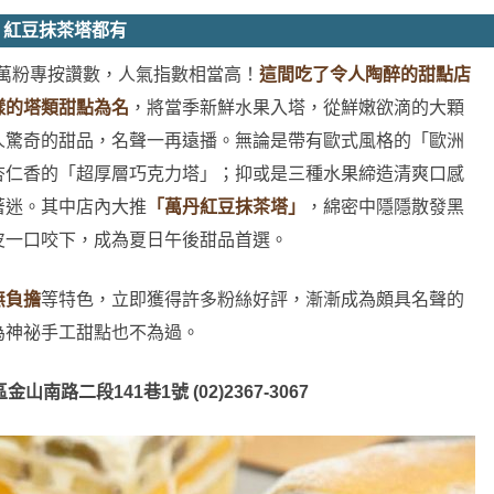
、紅豆抹茶塔都有
80 萬粉專按讚數，人氣指數相當高！
這間吃了令人陶醉的甜點店
樣的塔類甜點為名
，將當季新鮮水果入塔，從鮮嫩欲滴的大顆
人驚奇的甜品，名聲一再遠播。無論是帶有歐式風格的「歐洲
杏仁香的「超厚層巧克力塔」；抑或是三種水果締造清爽口感
著迷。其中店內大推
「萬丹紅豆抹茶塔」
，綿密中隱隱散發黑
皮一口咬下，成為夏日午後甜品首選。
無負擔
等特色，立即獲得許多粉絲好評，漸漸成為頗具名聲的
為神祕手工甜點也不為過。
路二段141巷1號 (02)2367-3067