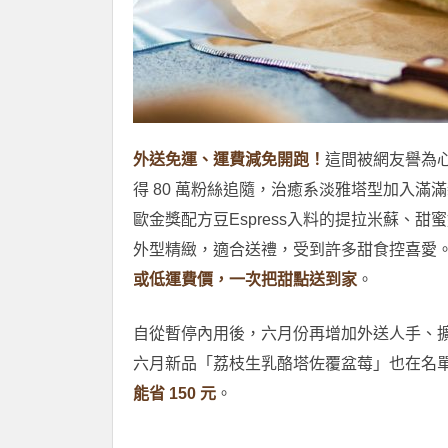
外送免運、運費減免開跑！
這間被網友譽為
得 80 萬粉絲追隨，治癒系淡雅塔型加入
歐金獎配方豆Espress入料的提拉米蘇、
外型精緻，適合送禮，受到許多甜食控喜愛
或低運費價，一次把甜點送到家
。
自從暫停內用後，六月份再增加外送人手、
六月新品「荔枝生乳酪塔佐覆盆莓」也在名
能省 150 元
。