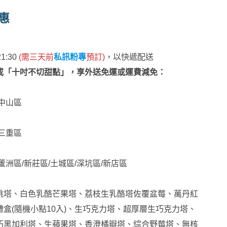
惠
21:30
(需三天前
私訊粉專
預訂)
，以快遞配送
或「十吋不切甜點」，享外送免運或運費減免：
/中山區
/三重區
蘆洲區/新莊區/土城區/深坑區/新店區
桃塔、白色乳酪芒果塔、荔枝生乳酪塔佐覆盆莓、萬丹紅
盒(隨機小點10入)、生巧克力塔、超厚層生巧克力塔、
巧黑加利塔、生蘋果塔、香澄橘瓣塔、綜合野莓塔、無核