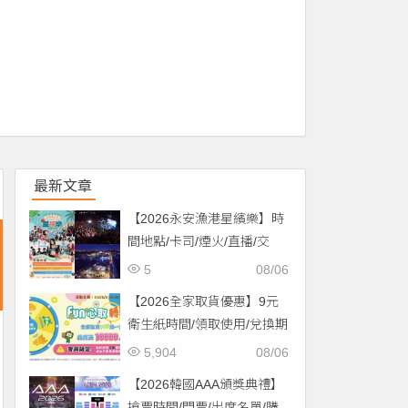
最新文章
【2026永安漁港星繽樂】時
間地點/卡司/煙火/直播/交
通，免費入場！
5
08/06
【2026全家取貨優惠】9元
衛生紙時間/領取使用/兌換期
限一次看！
5,904
08/06
【2026韓國AAA頒獎典禮】
搶票時間/門票/出席名單/購