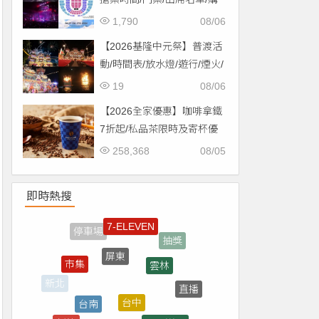
票一次看！
1,790
08/06
【2026基隆中元祭】普渡活
動/時間表/放水燈/遊行/煙火/
交通一次看！
19
08/06
【2026全家優惠】咖啡拿鐵
7折起/私品茶限時及寄杯優
惠！價格/菜單一起看
258,368
08/05
即時熱搜
屏東
雲林
市集
台中
台南
直播
新北
買一送一
門票
新竹
台東