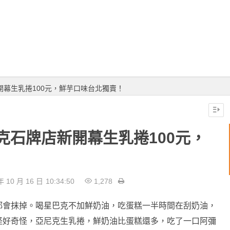
幕生乳捲100元，鮮芋口味台北獨賣！
克石牌店新開幕生乳捲100元，
年 10 月 16 日
10:34:50
1,278
都會抹掉。喝星巴克不加鮮奶油，吃蛋糕一半時間在刮奶油，
怪好奇怪，亞尼克生乳捲，鮮奶油比蛋糕還多，吃了一口阿彌