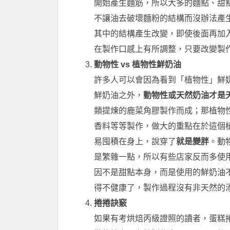
開始產生麵筋，所以大多的麵點、甜
不讓油去破壞麵粉的結構而沒辦法產
其中的結構產生改變，即使後面再加
在製作口感上有所調整，只要改變製
動物性 vs 植物性鮮奶油
許多人可以會因為看到「植物性」鮮
鮮奶油之外，
動物性或天然奶油才是
類提煉的鹿菜角膠製作而成；那植物
香料等等製作，做大的重點在於這個
易囤積在身上，說穿了
就是變胖
。動
是繁雜一點，所以有些店家反而多使
因不是甜點本身，而是使用的鮮奶油
得不健康了，製作過程沒有非天然的
捲捲訣竅
如果有考烘焙丙級證照的讀者，蛋糕