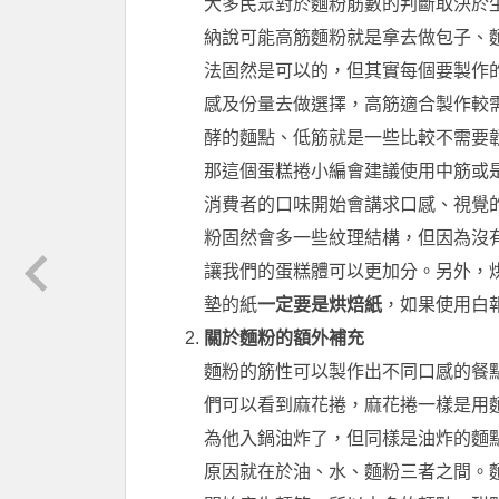
大多民眾對於麵粉筋數的判斷取決於
納說可能高筋麵粉就是拿去做包子、
法固然是可以的，但其實每個要製作
感及份量去做選擇，高筋適合製作較
酵的麵點、低筋就是一些比較不需要
那這個蛋糕捲小編會建議使用中筋或
消費者的口味開始會講求口感、視覺
粉固然會多一些紋理結構，但因為沒
讓我們的蛋糕體可以更加分。另外，
墊的紙
一定要是烘焙紙
，如果使用白
關於麵粉的額外補充
麵粉的筋性可以製作出不同口感的餐
們可以看到麻花捲，麻花捲一樣是用
為他入鍋油炸了，但同樣是油炸的麵
原因就在於油、水、麵粉三者之間。