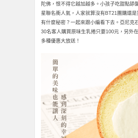
陀佛，恨不得它越加越多。小孩子吃甜點舔
星聯名衝人氣，人家就算沒有BT21團購還
有什麼秘密？一起來跟小編看下去。亞尼克石牌
30名客人購買原味生乳捲只要100元，另外在1
多種優惠大放送！