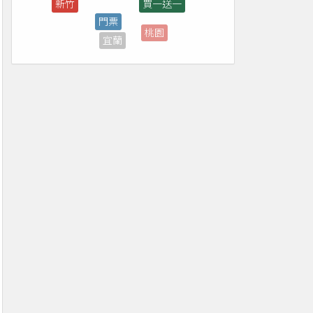
桃園
宜蘭
演唱會
彰化
全家