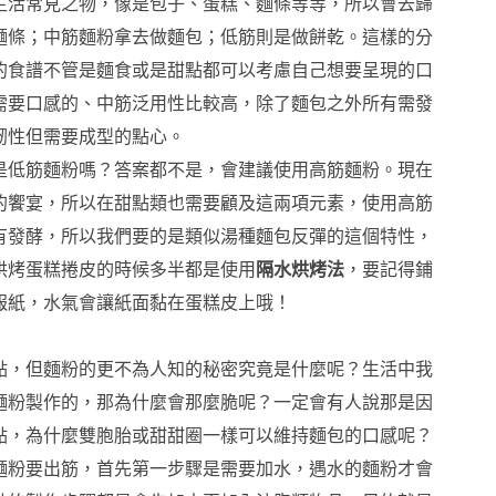
生活常見之物，像是包子、蛋糕、麵條等等，所以會去歸
麵條；中筋麵粉拿去做麵包；低筋則是做餅乾。這樣的分
的食譜不管是麵食或是甜點都可以考慮自己想要呈現的口
需要口感的、中筋泛用性比較高，除了麵包之外所有需發
韌性但需要成型的點心。
是低筋麵粉嗎？答案都不是，會建議使用高筋麵粉。現在
的饗宴，所以在甜點類也需要顧及這兩項元素，使用高筋
有發酵，所以我們要的是類似湯種麵包反彈的這個特性，
烘烤蛋糕捲皮的時候多半都是使用
隔水烘烤法
，要記得鋪
報紙，水氣會讓紙面黏在蛋糕皮上哦！
點，但麵粉的更不為人知的秘密究竟是什麼呢？生活中我
麵粉製作的，那為什麼會那麼脆呢？一定會有人說那是因
點，為什麼雙胞胎或甜甜圈一樣可以維持麵包的口感呢？
麵粉要出筋，首先第一步驟是需要加水，遇水的麵粉才會