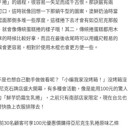
「捲」的過程，很容易一失足而成千古恨。那訣竅有兩
可口，這時就像回想一下那蝸牛型的圖案，塗鮮奶油時當
起面那側多堆一些厚度，這樣捲下去才會有如亞尼克那般
，就會像傳統蛋糕捲的樣子哦！其二，傳統捲蛋糕都用木
拿的時候比較好拿，而且在最後收尾時可以用鐵尺輕易的
候會更容易，相對於使用木棍也會更方便一些。
不是也想自己動手做做看呢？「小編我家沒烤箱！」沒烤箱沒
日亞尼克石牌店盛大開幕，有多種會活動，像是能用100元的驚人
的「鮮芋奶霜生乳捲」，之前只有南部店家限定，現在台北也
趕快換上衣服排隊去！
首3日每日前30名顧客可享100元優惠價購得亞尼克生乳捲原味乙條