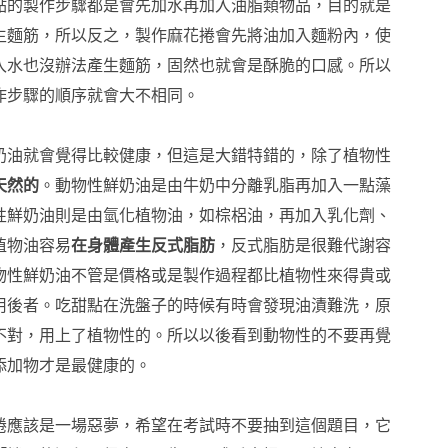
點的製作步驟都是會先加水再加入油脂類物品，目的就是
生麵筋，所以反之，製作麻花捲會先將油加入麵粉內，使
入水也沒辦法產生麵筋，固然也就會是酥脆的口感。所以
作步驟的順序就會大不相同。
奶油就會覺得比較健康，但這是大錯特錯的，除了植物性
天然的
。動物性鮮奶油是由牛奶中分離乳脂再加入一點藻
性鮮奶油則是由氫化植物油，如棕梠油，再加入乳化劑、
植物油容易
在身體產生反式脂肪
，反式脂肪是很難代謝容
物性鮮奶油不管是價格或是製作過程都比植物性來得貴或
用後者。吃甜點在洗盤子的時候有時會發現油漬難洗，原
不對，用上了植物性的。所以以後看到動物性的不要再覺
添加物才是最健康的。
捲應該是一場惡夢，希望在考試時不要抽到這個題目，它