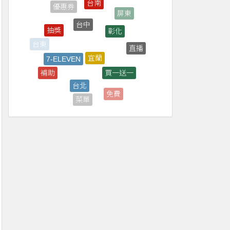
台中
彰化
抽獎
宜蘭
7-ELEVEN
直播
台東
買一送一
台北
補助
煙火
免費
菜單
新北
雲林
花蓮