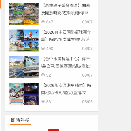
【高雄親子遊樂園區】開幕
及開放時間/遊樂設施/停車
場/交通一次看！
647
08/07
【2026台中石岡熱氣球嘉年
華】時間/場次購票/煙火/活
動/交通，土牛運動公園登
490
08/07
場！
【台中水湳轉運中心】停車
場/公車/國道客運站點/活動/
交通，啟用免費停車！
52
08/07
【2026永安漁港星繽樂】時
間地點/卡司/煙火/直播/交
通，免費入場！
83
08/06
即時熱搜