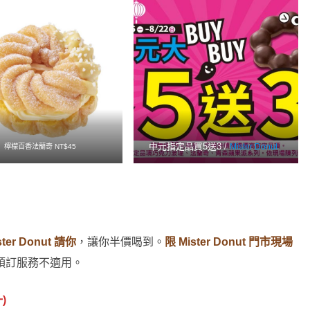
中元指定品買5送3 /
Mister Donut
檸檬百香法蘭奇 NT$45
r Donut 請你
，讓你半價喝到。
限 Mister Donut 門市現場
及預訂服務不適用。
一)