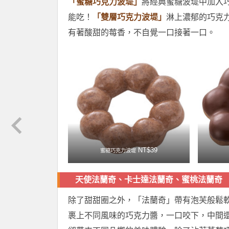
「蜜糖巧克力波堤」
將經典蜜糖波堤中加入
能吃！
「雙層巧克力波堤」
淋上濃郁的巧克
有著酸甜的莓香，不自覺一口接著一口。
NT$39
蜜糖巧克力波堤
天使法蘭奇、卡士達法蘭奇、蜜桃法蘭奇
除了甜甜圈之外，「法蘭奇」帶有泡芙般鬆
裹上不同風味的巧克力醬，一口咬下，中間