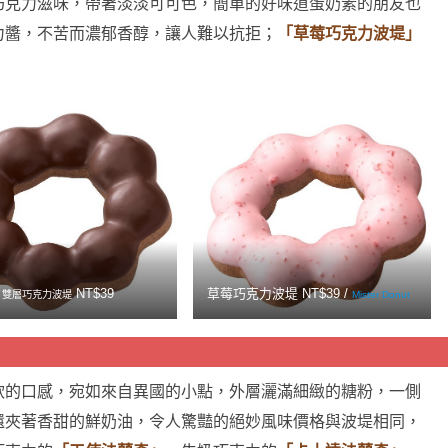
巧克力滋味，帶著淡淡可可色，簡單的好味道蛋奶素的朋友也
力醬，不苦而濃郁香醇，讓人難以抗拒；
「草莓巧克力波堤」
NT$39
草莓巧克力波堤 NT$39 /
雙層巧克力波堤
Mister Donut
軟的口感，宛如來自異國的小點，外層灑滿細緻的糖粉，一側
還夾著香甜的鮮奶油，令人驚豔的絕妙風味價格與波堤相同，