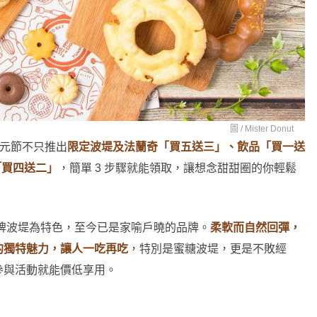
圖 /
Mister Donut
迎接中元節不只推出
限定波堤及法蘭奇「買五送三」、飲品「買一送
「買四送二」
，簡單 3 步驟就能領取，讓想念甜甜圈的你輕鬆
招牌波堤為特色，至今已是家喻戶曉的品牌。
柔軟而自然回彈，
的獨特魅力，讓人一吃再吃
，特別是蜜糖波堤，更是不敗經
參與活動就能價低享用。