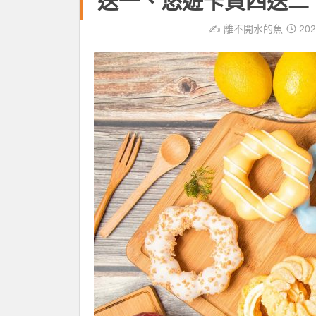
送一、悠遊卡買四送二
✍️
離不開水的魚
202