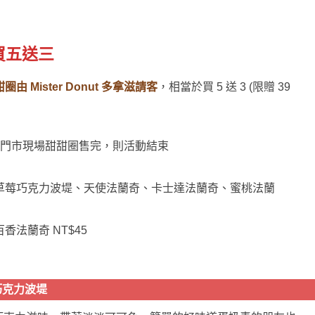
買五送三
由 Mister Donut 多拿滋請客
，相當於買 5 送 3 (限贈 39
門市現場甜甜圈售完，則活動結束
草莓巧克力波堤、天使法蘭奇、卡士達法蘭奇、蜜桃法蘭
法蘭奇 NT$45
巧克力波堤