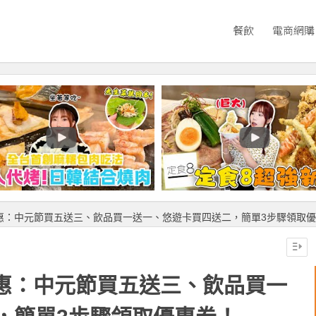
餐飲
電商網購
Donut 優惠：中元節買五送三、飲品買一送一、悠遊卡買四送二，簡單3步驟領取
nut 優惠：中元節買五送三、飲品買一