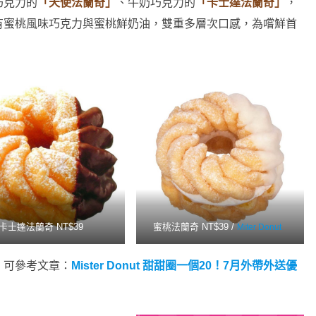
巧克力的
「天使法蘭奇」
、牛奶巧克力的
「卡士達法蘭奇」
，
有蜜桃風味巧克力與蜜桃鮮奶油，雙重多層次口感，為嚐鮮首
卡士達法蘭奇 NT$39
蜜桃法蘭奇 NT$39 /
Miter Donut
，可參考文章：
Mister Donut 甜甜圈一個20！7月外帶外送優