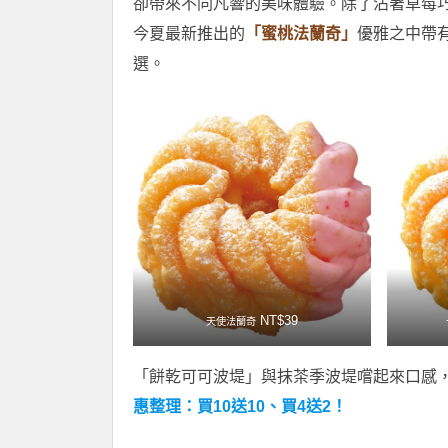
卻帶來不同凡響的美味體驗。除了沾著草莓
今夏最新推出的
「蜜桃法蘭奇」
優雅之中帶
選。
NT$39
天使法蘭奇
「餅乾可可波堤」與抹茶季波堤嚐起來口感
惠整理：買10送10、買4送2！