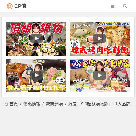
CP值
首頁
優惠情報
電商網購
蝦皮「9.9超級購物節」11大品牌30萬杯飲品1元起！0元免運、商城85折券、每天三時段9元商品限量搶購！