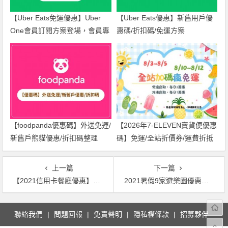
【Uber Eats免運優惠】Uber
【Uber Eats優惠】新舊用戶優
One會員訂閱方案登場，會員專
惠碼/折扣碼/免運方案
屬優惠一起看！
【foodpanda優惠碼】外送免運/
【2026年7-ELEVEN賣貨便優惠
新舊戶熊貓優惠/折扣碼整理
碼】免運/全站折價券/運費折抵
(2026年)
一次看！
上一篇
下一篇
【2021信用卡餐廳優惠】自助餐/下午茶買一送一、免費贈主餐！Visa / Mastercard / JCB 全卡友回饋總覽！
2021暑假9家遊樂園優惠統整！門票買一送一、學生399、全民499、當日壽星及醫護人員免費、搭摩天輪5折！
文
聯絡我們
問題回報
免責聲明
隱私權條款
招募夥伴
章