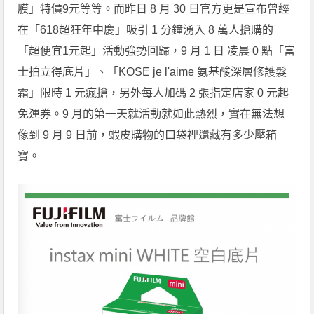
膜」特價9元等等。而昨日 8 月 30 日官方更是宣布曾經
在「618超狂年中慶」吸引 1 分鐘湧入 8 萬人搶購的
「超便宜1元起」活動強勢回歸，9 月 1 日 凌晨 0 點「富
士拍立得底片」、「KOSE je l'aime 氨基酸深層修護髮
霜」限時 1 元瘋搶，另外每人加碼 2 張指定店家 0 元起
免運券。9 月的第一天就活動就如此熱烈，實在無法想
像到 9 月 9 日前，蝦皮購物的口袋裡還藏有多少壓箱
寶。