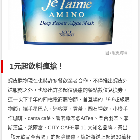
圖 /
蝦皮購物
1元起飲料瘋搶！
蝦皮購物現在也與許多餐飲業者合作，不僅推出蝦皮外
送服務之外，也祭出許多超值優惠的餐點數位兌換券。
這一次下半年的四檔電商購物節，首登場的「9.9超級購
物節」攜手星巴克、迷客夏、貢茶、圓石禪飲、小樽手
作珈琲、cama café、署茗職茶@AtTea、樂台羽茶、摩
斯漢堡、萊爾富、CITY CAFE等 11 大知名品牌，祭出
「9元飲品全台喝」的超強優惠，總計將送上超過30萬杯