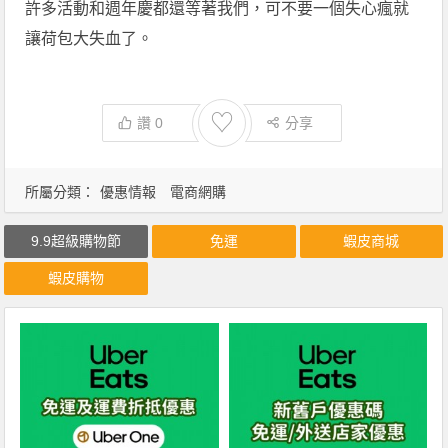
許多活動和週年慶都還等著我們，可不要一個失心瘋就
讓荷包大失血了。
♡
讚
0
分享
所屬分類：
優惠情報
電商網購
9.9超級購物節
免運
蝦皮商城
蝦皮購物