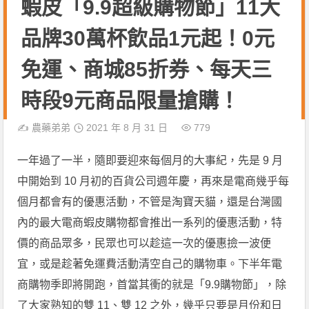
蝦皮「9.9超級購物節」11大
品牌30萬杯飲品1元起！0元
免運、商城85折券、每天三
時段9元商品限量搶購！
✍️
農藥弟弟
2021 年 8 月 31 日
779
一年過了一半，隨即要迎來每個月的大事紀，先是 9 月
中開始到 10 月初的百貨公司週年慶，再來是電商幾乎每
個月都會有的優惠活動，不管是淘寶天貓，還是台灣國
內的最大電商蝦皮購物都會推出一系列的優惠活動，特
價的商品眾多，民眾也可以趁這一次的優惠撿一波便
宜，或是趁著免運費活動清空自己的購物車。下半年電
商購物季即將開跑，首當其衝的就是「9.9購物節」，除
了大家熟知的雙 11、雙 12 之外，幾乎只要是月份和日