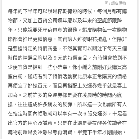
圖 /
蝦皮購物
每年的下半年可以說是榨乾荷包的時候，每個月都有購
物節，又加上百貨公司週年慶以及年末的聖誕節跟跨
年，只能說要死守荷包真的很難。蝦皮購物每一次購物
節都會推出更種優惠，其實讓人難得眼花撩亂，但除非
是要搶特定的特價商品，不然其實可以關注下每天三個
時段的精選品牌以及 9 元的特價商品，有時候會撿到不
少便宜貨是搶到一些小確幸，像小編之前剛好要購買高
蛋白粉，碰巧看到了特價活動就比原本正常購買的價格
再便宜了好幾百元，而且再搭配上免運券幾乎就是喜上
加喜。之前許多的免運券都是要在凌晨時的時間內瘋
搶，往往造成許多網友的反彈，所以這一次也讓所有人
在指定時間內領取就可以享有一次 6 張免運券，十足看
出官方的用心及誠意。只是在此還是要提醒各位讀者在
購物前還是要冷靜思考再消費，畢竟下半年才剛開始，