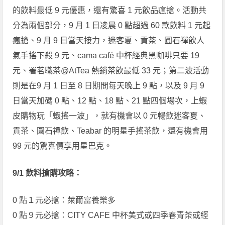
的飲料最低 9 元優惠，還有驚喜 1 元飲品瘋搶。活動共
分為兩個部分，9 月 1 日凌晨 0 點超過 60 款飲料 1 元起
瘋搶、9 月 9 日當天接力，迷客夏、貢茶、圓石禪飲人
氣手搖下殺 9 元、cama café 中杯經典黑咖啡只要 19
元、署茗職茶@AtTea 熱銷茶飲最低 33 元；第二波活動
則是在9 月 1 日至 8 日期間每天晚上 9 點，以及 9 月 9
日當天加碼 0 點、12 點、18 點、21 點四個場次，上蝦
皮購物玩「蝦搖一波」，就有機會以 0 元暢飲迷客夏、
貢茶、圓石禪飲、Teabar 的明星手搖茶飲，還有機會用
99 元的驚喜價享用星巴克。
9/1 飲料搶購攻略：
0 點１元必搶：萊爾富養樂多
0 點９元必搶：CITY CAFE 中杯美式或四季春青茶或經