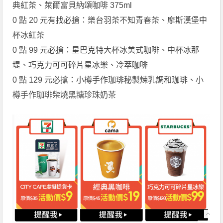
典紅茶、萊爾富貝納頌咖啡 375ml
0 點 20 元有找必搶：樂台羽茶不知青春茶、摩斯漢堡中
杯冰紅茶
0 點 99 元必搶：星巴克特大杯冰美式咖啡、中杯冰那
堤、巧克力可可碎片星冰樂、冷萃咖啡
0 點 129 元必搶：小樽手作珈琲秘製煉乳調和珈琲、小
樽手作珈琲柴燒黑糖珍珠奶茶