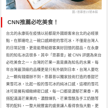
圖 /
思慕昔15號本館
CNN推薦必吃美食！
台北的永康街在疫情以前都是外國遊客來台北的必經景
點，在那邊吃上ㄧ碗口感綿密的雪花冰，不僅是台灣人
的日常記憶，更是能帶給遊客美好回憶的甜品。在永康
街的知名冰店很多，其中「思慕昔」被 CNN 評選為來台
必吃美食之一。台灣的芒果一直是廣為知名的水果，每
年台灣最頂級的品種更是只有外銷到日本，台灣人要吃
上一顆有錢還辦不到。思慕昔以獨家技術打造的香甜芒
果雪花冰，比起一般的雪花冰的純冰口感，這裡的雪花
冰可是擁有細緻綿密口感，每一口都是濃郁芒果香。再
搭配滿滿芒果果肉、濃醇煉乳、芒果雪酪及手工奶酪等
等的配料，一整大碗豐富的盛景讓人看得食指大動，更