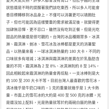
夏天天氣炎熱，許多人都會沒有胃口，但肚子餓的生理
狀態還是不時的提醒著我們該吃東西，所以多人可能會
香目標轉移到冰品身上，不僅可以消暑更可以填飽肚
子，但也可能因為這樣雙重的需求被滿足後，就變得更
加肆無忌憚、更不忌口，雖然沒有吃到正餐，但是光吃
甜品的熱量還是很可觀的。台灣的冰品種類眾多，冰淇
淋、霜淇淋、剉冰、雪花冰及冰棒都是夏天的消暑聖
品。以熱量來看，一球冰淇淋熱量約 180 大卡，不同的
口味就多有增減；冰淇淋與霜淇淋的差異在於乳脂肪含
量的不同，霜淇淋為 2 至 8%、冰淇淋則約 8 至 14%，
因此相較起來霜淇淋的熱量會再低點。一支冰棒則是大
約 100 至 200 大卡不等。目前台灣人最喜歡的雪花冰，
清冰幾乎是牛奶口味的，1 克的重量就幾乎是 1 大卡熱
量，市面上的雪花冰約大約是 400 至 500 克的冰體，光
是還沒加上配料，光是熱量就等於約兩碗白飯的熱量，