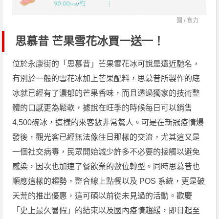
圖 /
食力
思慕昔 芒果雪花冰買一送一！
位於永康街的「思慕昔」芒果雪花冰可說是遠近馳名，
有別於一般的雪花冰加上芒果配料，思慕昔所製作的底
冰就已經有了濃郁的芒果香味，而且透過獨家的技術整
體的口感更為鬆軟，據說在旺季的時候每日可以銷售
4,500碗冰，這樣的來客數非常驚人。可是在新冠疫情爆
發後，觀光客已經無法像往日那樣的交流，尤其這又是
一個社交病毒，民眾開始減少許多不必要的接觸以避免
感染，因次也加速了餐飲業的數位轉型。同時思慕昔也
順應這樣的趨勢，整合線上點餐以及 POS 系統，更是破
天荒的推出優惠，這可碩以前從未見過的活動。歡慶
「史上最久暑假」的結束以及國內疫情趨緩，即日起至