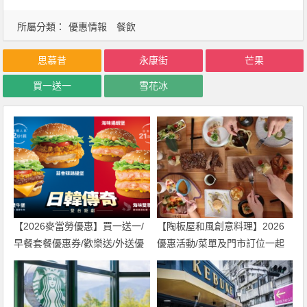
所屬分類：
優惠情報
餐飲
思慕昔
永康街
芒果
買一送一
雪花冰
【2026麥當勞優惠】買一送一/
【陶板屋和風創意料理】2026
早餐套餐優惠券/歡樂送/外送優
優惠活動/菜單及門市訂位一起
惠/菜單整理
看！