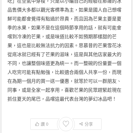
吃」在空氣中穿梭，只是以小編自己的經驗在那邊的冰
品售價大多都以觀光客標準為主，如果是國人自己想嚐
鮮可能都會覺得有點過於昂貴，而且因為芒果主要是夏
季的水果，如果不是在這個時節享用的話，就有可能會
嚐到冷凍的芒果，或是味道比較不如預期那樣甜的芒
果，這也是比較無法抗力的因素。思慕昔的芒果雪花冰
從底冰就已經有了芒果的滋味，這是與其他店家最大的
不同，也讓整個味道更為統一。而一整碗的份量要一個
人吃完可能有點勉強，比較適合兩個人共享一份，而現
在為期一個月的買一送一優惠，就等於可以一群朋友、
同事，或是全家一起享用，喜歡芒果的民眾趕緊趁現在
抓住夏天的尾巴，品嚐這最代表台灣的夢幻冰品吧！
♡
讚
0
分享