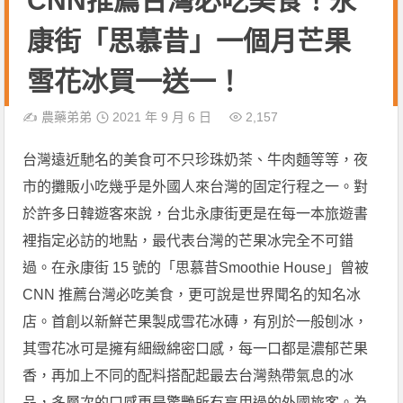
CNN推薦台灣必吃美食！永
康街「思慕昔」一個月芒果
雪花冰買一送一！
✍️
農藥弟弟
2021 年 9 月 6 日
2,157
台灣遠近馳名的美食可不只珍珠奶茶、牛肉麵等等，夜
市的攤販小吃幾乎是外國人來台灣的固定行程之一。對
於許多日韓遊客來說，台北永康街更是在每一本旅遊書
裡指定必訪的地點，最代表台灣的芒果冰完全不可錯
過。在永康街 15 號的「思慕昔Smoothie House」曾被
CNN 推薦台灣必吃美食，更可說是世界聞名的知名冰
店。首創以新鮮芒果製成雪花冰磚，有別於一般刨冰，
其雪花冰可是擁有細緻綿密口感，每一口都是濃郁芒果
香，再加上不同的配料搭配起最去台灣熱帶氣息的冰
品，多層次的口感更是驚艷所有享用過的外國旅客。為