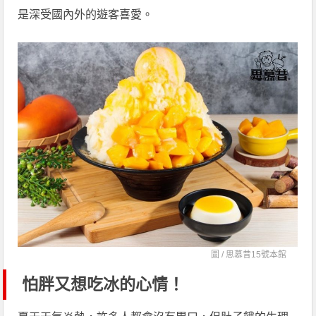
是深受國內外的遊客喜愛。
圖 /
思慕昔15號本館
怕胖又想吃冰的心情！