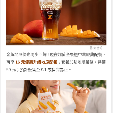
圖/
麥當勞
金黃地瓜條也同步回歸 ! 現在超值全餐選中薯經典配餐，
可享
16 元優惠升級地瓜配餐
；套餐加點地瓜薯條，特價
59 元；預計販售至 9/1 或售完為止。