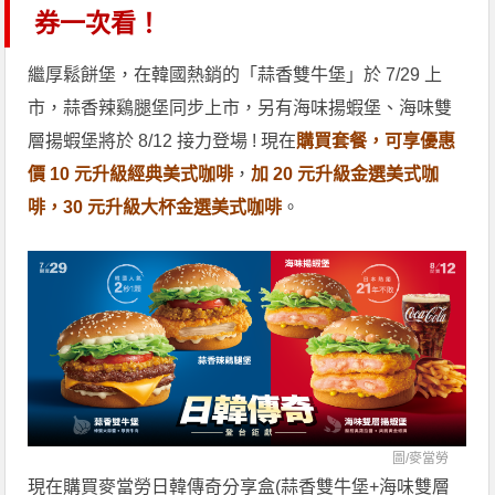
券一次看！
繼厚鬆餅堡，在韓國熱銷的「蒜香雙牛堡」於 7/29 上
市，蒜香辣鷄腿堡同步上市，另有海味揚蝦堡、海味雙
層揚蝦堡將於 8/12 接力登場 ! 現在
購買套餐，可享優惠
價 10 元升級經典美式咖啡
，
加 20 元升級金選美式咖
啡，30 元升級大杯金選美式咖啡
。
圖/
麥當勞
現在購買麥當勞日韓傳奇分享盒(蒜香雙牛堡+海味雙層