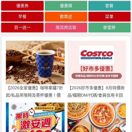
優惠券
優惠碼
套餐
早餐
歡樂送
菜單
買一送一
隨買跨店取
麥當勞
【2026全家優惠】咖啡拿鐵7折
【2026好市多優惠】8月特價商
起/私品茶限時及寄杯優惠！價
品/檔期DM/代碼/會員信用卡回
格/菜單一起看
饋一次看！