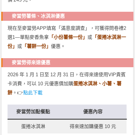
麥當勞薯條、冰淇淋優惠
現在至麥當勞APP填寫「滿意度調查」，可獲得問卷禮2
選1—單點麥香魚拿
「小份薯條一份」
或
「蛋捲冰淇淋一
份」
或
「薯餅一份」
優惠。
麥當勞得來速優惠
2026 年 1 月 1 日至 12 月 31 日，在得來速使用VIP貴賓
卡消費，可以 10 元優惠價加購
蛋捲冰淇淋、小薯、薯
餅
。👉
點此下載
麥當勞加點餐點
優惠內容
蛋捲冰淇淋
得來速加購優惠 10 元