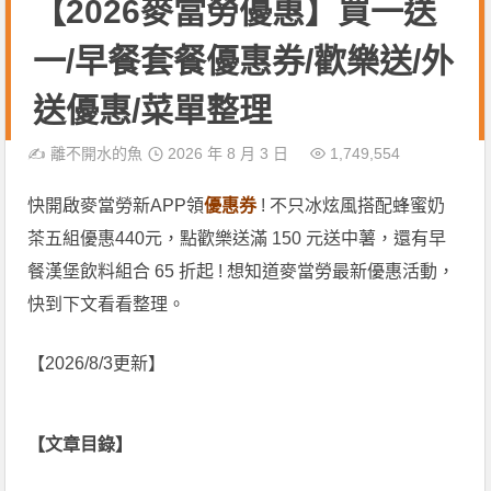
【2026麥當勞優惠】買一送
一/早餐套餐優惠券/歡樂送/外
送優惠/菜單整理
✍️
離不開水的魚
2026 年 8 月 3 日
1,749,554
快開啟麥當勞新APP領
優惠券
! 不只冰炫風搭配蜂蜜奶
茶五組優惠440元，點歡樂送滿 150 元送中薯，還有早
餐漢堡飲料組合 65 折起 ! 想知道麥當勞最新優惠活動，
快到下文看看整理。
【2026/8/3更新】
【文章目錄】