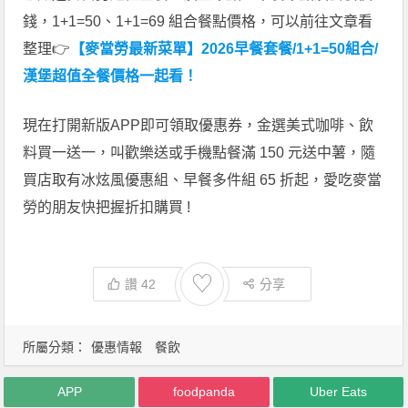
錢，1+1=50、1+1=69 組合餐點價格，可以前往文章看
整理👉
【麥當勞最新菜單】2026早餐套餐/1+1=50組合/
漢堡超值全餐價格一起看！
現在打開新版APP即可領取優惠券，金選美式咖啡、飲
料買一送一，叫歡樂送或手機點餐滿 150 元送中薯，隨
買店取有冰炫風優惠組、早餐多件組 65 折起，愛吃麥當
勞的朋友快把握折扣購買 !
♡
讚
42
分享
所屬分類：
優惠情報
餐飲
APP
foodpanda
Uber Eats