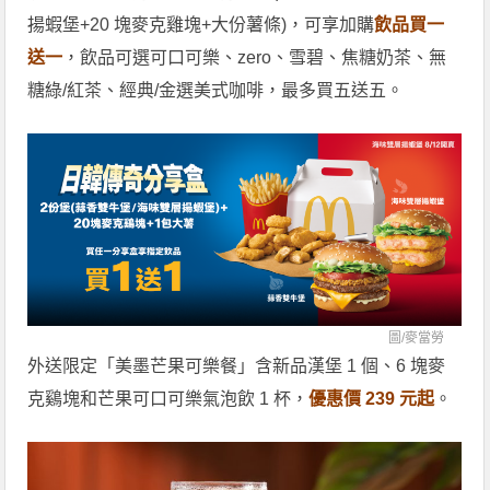
揚蝦堡+20 塊麥克雞塊+大份薯條)，可享加購
飲品買一
送一
，飲品可選可口可樂、zero、雪碧、焦糖奶茶、無
糖綠/紅茶、經典/金選美式咖啡，最多買五送五。
圖/
麥當勞
外送限定「美墨芒果可樂餐」含新品漢堡 1 個、6 塊麥
克鷄塊和芒果可口可樂氣泡飲 1 杯，
優惠價 239 元起
。