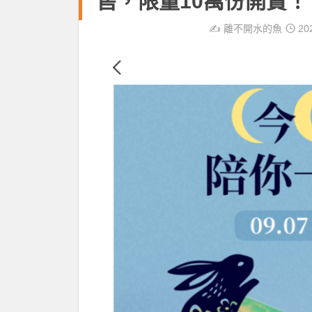
售，限量10萬份開賣！
✍️
離不開水的魚
20