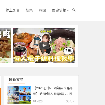
線上影音
娛樂
旅遊
優惠情報
最新文章
【2026台中石岡熱氣球嘉年
華】時間/場次購票/煙火/活
動/交通，土牛運動公園登
426
08/07