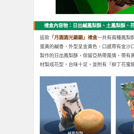
禮盒內容物：日出鹹鳳梨酥、土鳳梨酥、
這款
「月圓圓光顯顯」禮盒
一共有兩種鳳梨
蛋黃的鹹香，外型呈金黃色，口感帶有金沙
製作的日出鳳梨酥，保留亞熱帶風情，帶有
材製成花型，台味十足，並附有「柳丁花蜜
鹹鳳梨酥