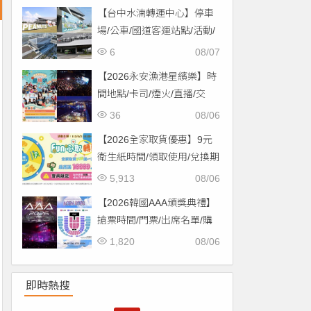
場！
【台中水湳轉運中心】停車
場/公車/國道客運站點/活動/
交通，啟用免費停車！
6
08/07
【2026永安漁港星繽樂】時
間地點/卡司/煙火/直播/交
通，免費入場！
36
08/06
【2026全家取貨優惠】9元
衛生紙時間/領取使用/兌換期
限一次看！
5,913
08/06
【2026韓國AAA頒獎典禮】
搶票時間/門票/出席名單/購
票一次看！
1,820
08/06
即時熱搜