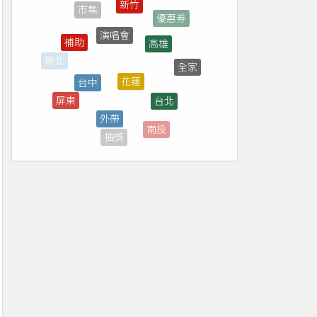
演唱會
高雄
補助
花蓮
台中
全家
台北
外帶
屏東
直播
南投
抽獎
台南
菜單
彰化