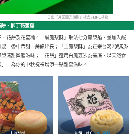
日出「月圓圓光顯顯」禮盒 /
LINE禮物
花餅、柳丁花蜜糖
酥、花餅及花蜜糖。「鹹鳳梨酥」取法七分鳳梨餡，並加入鹹
口感，香中帶甜，餘韻綿長；「土鳳梨酥」為正宗台灣2號鳳梨
鳳梨清甜微酸滋味；「花餅」選用白鳳豆沙為基底，以天然食
糖」，為你的中秋祝福增添一點甜蜜滋味。
土鳳梨酥
花餅 / 截自
LINE禮物