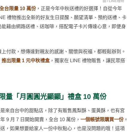
圖 /
LINE禮物
全台限量 10 萬份
，正是今年中秋送禮的好選擇！自從今年
台，LINE 禮物推出全新的好友生日提醒、願望清單、預約送禮、卡
仍能藉由網路送禮、送咖啡，搭配電子卡片傳達心意，即便身
y 就能線上付款，想傳達對親友的感謝、關懷與祝福，都輕鬆辦到。
推出限量 1 元中秋禮盒
，獨家在 LINE 禮物販售，讓民眾搭
限量「月圓圓光顯顯」禮盒 10 萬份
盒，是來自台中的甜點店，除了有販售鳳梨酥、蛋黃酥，也有宮
 9 月 7 日開始開賣，全台 10 萬份，
一個帳號限購買一份
。
可贈送，如果想要給家人一份中秋點心，也是沒問題的哦！這項