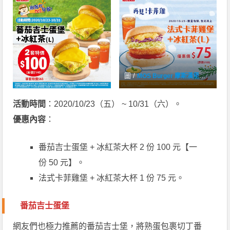
圖 /
MOS Burger 摩斯漢堡「癮迷」俱樂部
活動時間
：2020/10/23（五） ~ 10/31（六）。
優惠內容
：
番茄吉士蛋堡 + 冰紅茶大杯 2 份 100 元【一
份 50 元】。
法式卡菲雞堡 + 冰紅茶大杯 1 份 75 元。
番茄吉士蛋堡
網友們也極力推薦的番茄吉士堡，將熟蛋包裹切丁番