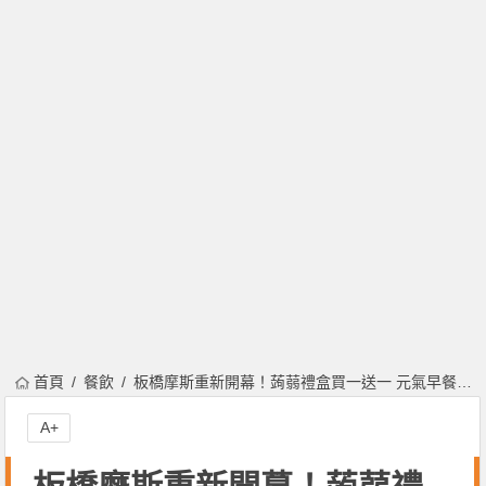
首頁
餐飲
板橋摩斯重新開幕！蒟蒻禮盒買一送一 元氣早餐兩套 100 元
A+