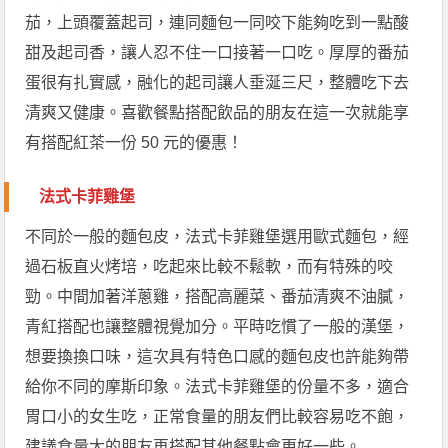
茄，上頭覆蓋起司，連同麵包一同咬下能夠吃到一點酸
甜及起司香，讓人忍不住一口接著一口吃。厚厚的番茄
蛋很有扎實感，融化的起司讓人垂涎三尺，整體吃下去
清爽又健康。喜歡餐點搭配飲品的朋友在這一次就能享
有搭配紅茶一份 50 元的優惠！
法式卡菲雞堡
不同於一般的麵包皮，法式卡菲雞堡選用歐式麵包，經
過石板直火烤培，吃起來比較不鬆軟，而有特殊的咬
勁。中間加著洋蔥雞，搭配高麗菜、番茄清爽不油膩，
青紅搭配也讓整體視覺加分。平時吃慣了一般的漢堡，
想要換換口味，這次具有特色口感的麵包皮也許能夠帶
給你不同的摩斯印象。法式卡菲雞堡的份量不多，適合
胃口小的女生吃，正常食量的朋友們比較容易吃不飽，
建議食量大的朋友再搭配其他餐點會更好一些。