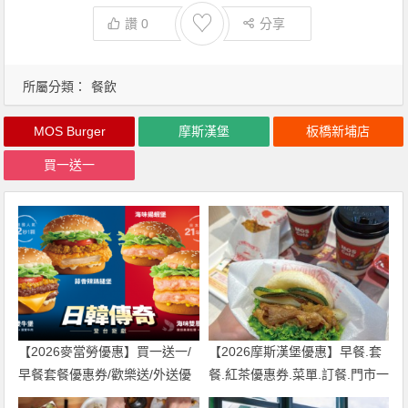
♡
讚
0
分享
所屬分類：
餐飲
MOS Burger
摩斯漢堡
板橋新埔店
買一送一
【2026麥當勞優惠】買一送一/
【2026摩斯漢堡優惠】早餐.套
早餐套餐優惠券/歡樂送/外送優
餐.紅茶優惠券.菜單.訂餐.門市一
惠/菜單整理
次看！