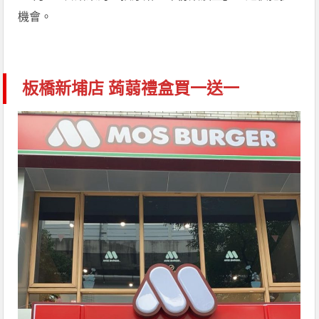
機會。
板橋新埔店 蒟蒻禮盒買一送一