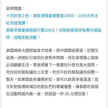
延伸閱讀：
十月好食之秋，摩斯漢堡套餐雙套100元、10元大杯冰
紅茶超值價！
摩斯早餐套餐兩組只需100元！自助點餐再享免費升級咖
啡、加贈金點活動！
美國總統大選辯論會才結束，與中國關係緊張，近期又
延燒一波網紅引發的社會秩序問題，待在家裡擔心還是
必須顧顧生活。畢竟想著下一餐要吃什麼也是大哉問，
吃份好的餐點讓你上天堂，吃份不好的餐點讓你抑鬱一
整天。如果還能有優惠折扣，真可以說是幸福滿滿！這
次針對板橋新埔店的朋友們的專屬優惠，讓喜歡吃蒟蒻
在活動時間內衝一波，把蒟蒻一杯 20 元帶回家！