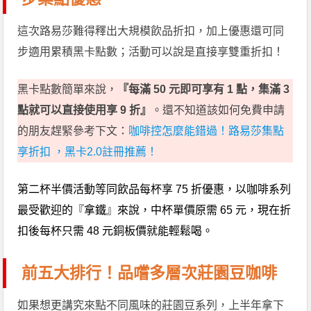
這次路易莎難得釋出大規模飲品折扣，加上優惠還可同
步適用累積黑卡點數；活動可以說是直接享雙重折扣！
黑卡點數簡單來說，
『每滿 50 元即可享有 1 點，集滿 3
點就可以直接使用享 9 折』
。還不知道該如何免費申請
的朋友趕緊參考下文：
咖啡控怎麼能錯過！路易莎集點
享折扣 ，黑卡2.0註冊推薦！
第二杯半價活動等同飲品每杯享 75 折優惠，以咖啡系列
最受歡迎的『拿鐵』來說，中杯單價原需 65 元，現在折
扣後每杯只需 48 元銅板價就能輕鬆喝。
前五大排行！品嚐多層次莊園豆咖啡
如果想更講究來點不同風味的莊園豆系列，上半年拿下