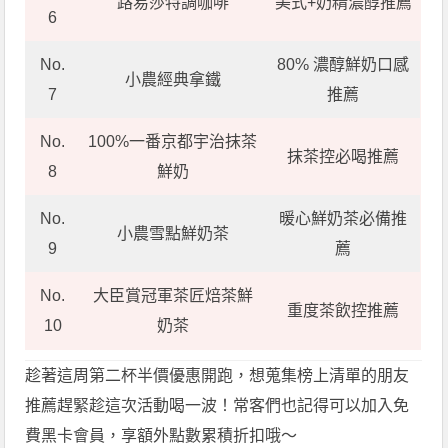
路易莎特調咖啡
美式+奶精濃醇推薦
6
No.
80% 濃醇鮮奶口感
小農經典拿鐵
7
推薦
No.
100%一番京都宇治抹茶
抹茶控必喝推薦
8
鮮奶
No.
暖心鮮奶茶必備推
小農雪點鮮奶茶
9
薦
No.
大臣賞冠軍茶匠焙茶鮮
重度茶飲控推薦
10
奶茶
趁著這周第二杯半價優惠開跑，想蒐集榜上清單的朋友
推薦趕緊趁這次活動喝一波！常客們也記得可以加入免
費黑卡會員，享額外點數累積折扣哦～