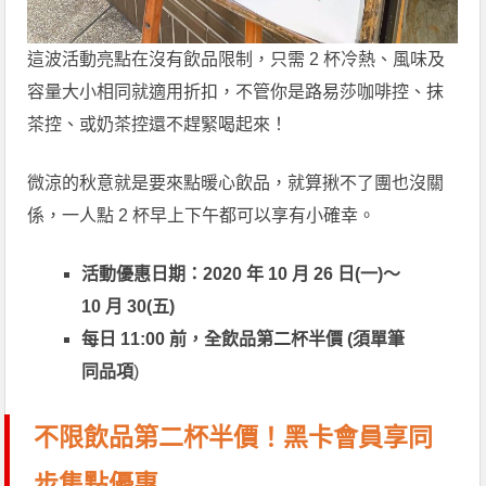
這波活動亮點在沒有飲品限制，只需 2 杯冷熱、風味及
容量大小相同就適用折扣，不管你是路易莎咖啡控、抹
茶控、或奶茶控還不趕緊喝起來！
微涼的秋意就是要來點暖心飲品，就算揪不了團也沒關
係，一人點 2 杯早上下午都可以享有小確幸。
活動優惠日期：2020 年 10 月 26 日(一)～
10 月 30(五)
每日 11:00 前，全飲品第二杯半價 (須單筆
同品項
)
不限飲品第二杯半價！黑卡會員享同
步集點優惠