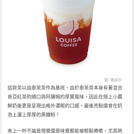
圖 /
路易莎
這款茶以由泰芙茶作為基底，由於泰芙茶本身有著混合
肯亞紅茶的順口與阿薩姆的厚實風味，因此在搭上小農
鮮奶後更是呈現出格外濃郁的口感。最後亮點還會在奶
泡上灑上厚厚的黑糖粉！
來上一杯不論是視覺還是味覺都能被輕鬆療癒，尤其熱