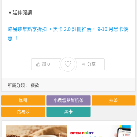
▼延伸閱讀
路易莎集點享折扣 ，黑卡 2.0 註冊推薦， 9-10 月黑卡優
惠 ！
♡
讚
0
分享
所屬分類：
餐飲
咖啡
小農雪點鮮奶茶
抹茶
路易莎
黑卡