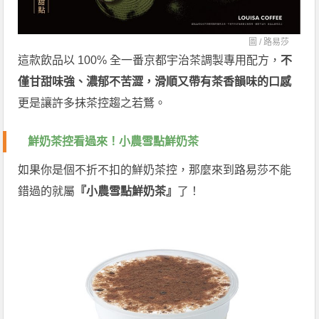
圖 /
路易莎
這款飲品以 100% 全一番京都宇治茶調製專用配方，
不
僅甘甜味強、濃郁不苦澀，滑順又帶有茶香韻味的口感
更是讓許多抹茶控趨之若鶩。
鮮奶茶控看過來！小農雪點鮮奶茶
如果你是個不折不扣的鮮奶茶控，那麼來到路易莎不能
錯過的就屬
『小農雪點鮮奶茶』
了！