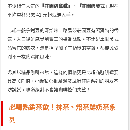
不少銷售人氣的
『莊園級拿鐵』、『莊園級美式
』現在
平均單杯只需 41 元起就能入手。
比起一般拿鐵豆的深焙味，路易莎莊園豆有著獨特的香
氣，入口後能感受到豐富的果香餘韻。不論是單喝美式
品嘗它的層次，還是搭配加了牛奶後的拿鐵，都能感受
到不一樣的滑順風味。
尤其以精品咖啡來說，這樣的價格更是比超商咖啡還要
具高 CP 值。小編私心推薦還沒試過莊園系列的朋友不
妨試試，味道絕對不會讓咖啡控們失望！
必喝熱銷茶飲！抹茶、焙茶鮮奶茶系
列