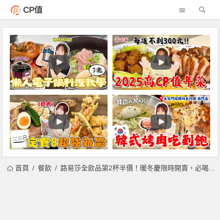
CP值
首頁
餐飲
路易莎全飲品第2杯半價！暖冬慶限時開賣，必喝排行：莊園咖啡、小農雪點鮮奶茶、京都抹茶、焙茶鮮奶茶！