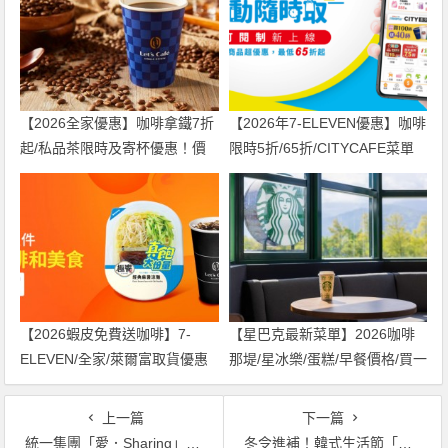
【2026全家優惠】咖啡拿鐵7折
【2026年7-ELEVEN優惠】咖啡
起/私品茶限時及寄杯優惠！價
限時5折/65折/CITYCAFE菜單
格/菜單一起看
一起看！
【2026蝦皮免費送咖啡】7-
【星巴克最新菜單】2026咖啡
ELEVEN/全家/萊爾富取貨優惠
那堤/星冰樂/蛋糕/早餐價格/買一
兌換方式一起看
送一整理
上一篇
下一篇
統一集團「愛．Sharing」跟你一起愛分享、分享愛，蒐集雪鈴金幣兌21種品牌優惠等你換，好禮抽不完！
冬令進補！韓式生活節「涓豆腐」人蔘雞系列買一送一，特級泡菜罐年度回歸！