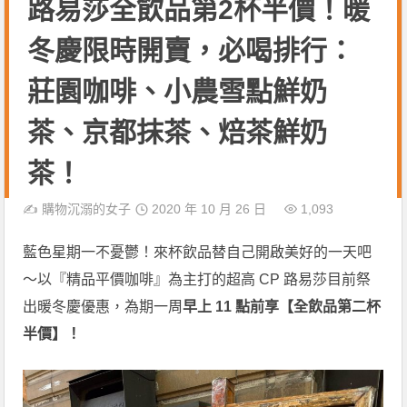
路易莎全飲品第2杯半價！暖
冬慶限時開賣，必喝排行：
莊園咖啡、小農雪點鮮奶
茶、京都抹茶、焙茶鮮奶
茶！
✍️
購物沉溺的女子
2020 年 10 月 26 日
1,093
藍色星期一不憂鬱！來杯飲品替自己開啟美好的一天吧
～以『精品平價咖啡』為主打的超高 CP 路易莎目前祭
出暖冬慶優惠，為期一周
早上 11 點前享【全飲品第二杯
半價】！