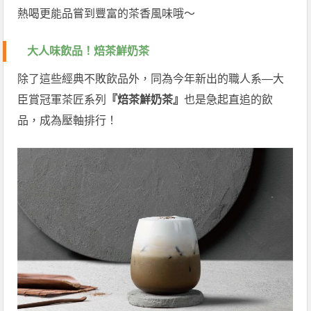
熱喝更能品嘗到豐富的茶香風味哦～
大人味飲品！
焙茶鮮奶茶
除了這些經典不敗飲品外，同為今年新出的職人系—大
臣賞冠軍茶匠系列
『焙茶鮮奶茶』
也是急起直追的飲
品，成為壓軸排行！