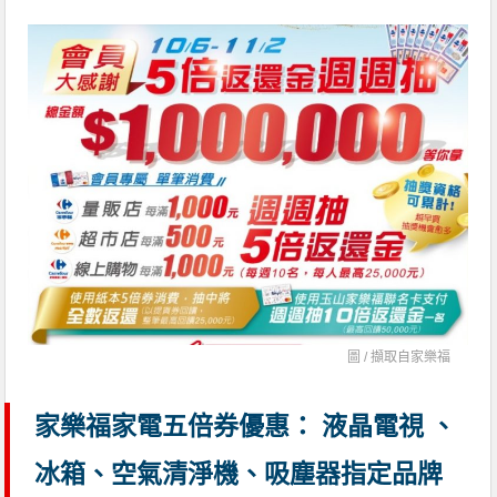
圖 / 擷取自
家樂福
家樂福家電五倍券優惠： 液晶電視 、
冰箱、空氣清淨機、吸塵器指定品牌