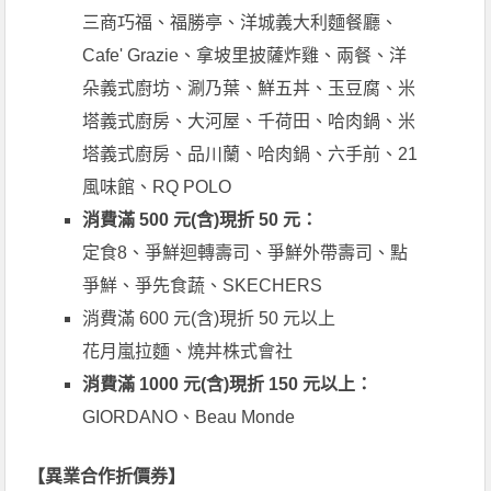
三商巧福、福勝亭、洋城義大利麵餐廳、
Cafe' Grazie、拿坡里披薩炸雞、兩餐、洋
朵義式廚坊、涮乃葉、鮮五丼、玉豆腐、米
塔義式廚房、大河屋、千荷田、哈肉鍋、米
塔義式廚房、品川蘭、哈肉鍋、六手前、21
風味館、RQ POLO
消費滿 500 元(含)現折 50 元：
定食8、爭鮮迴轉壽司、爭鮮外帶壽司、點
爭鮮、爭先食蔬、SKECHERS
消費滿 600 元(含)現折 50 元以上
花月嵐拉麵、燒丼株式會社
消費滿 1000 元(含)現折 150 元以上：
GIORDANO、Beau Monde
【異業合作折價券】