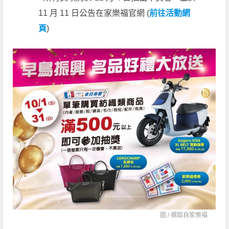
11 月 11 日公告在家樂福官網 (
前往活動網
頁
)
圖 / 擷取自
家樂福