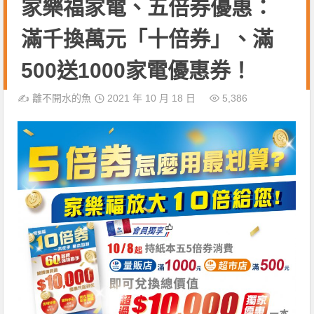
家樂福家電、五倍券優惠：
滿千換萬元「十倍券」、滿
500送1000家電優惠券！
✍️
離不開水的魚
2021 年 10 月 18 日
5,386