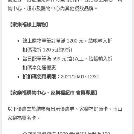
物中心、超市及購物中心內其他餐飲品牌。
【家樂福線上購物】
線上購物單筆訂單滿 1200 元，結帳輸入折
扣碼現折 120 元(約9折)
當日配單筆滿 599 元(含)以上，結帳輸入折
扣碼享免運優惠
折扣碼使用期限：
2021/10/01~12/31
【家樂福購物中心、家樂福超市 會員專屬】
以下優惠需於結帳時出示優惠券、家樂福好康卡、玉山
家樂福聯名卡。