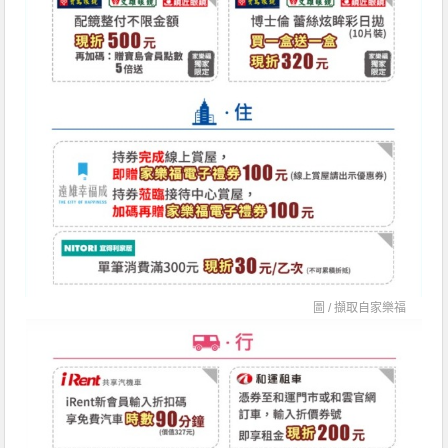
圖 / 擷取自
家樂福