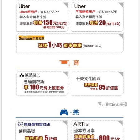
圖 / 擷取自
家樂福