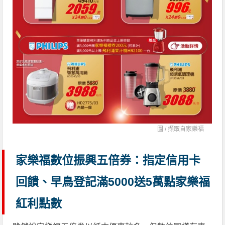
圖 / 擷取自
家樂福
家樂福數位振興五倍券：指定信用卡
回饋、早鳥登記滿5000送5萬點家樂福
紅利點數