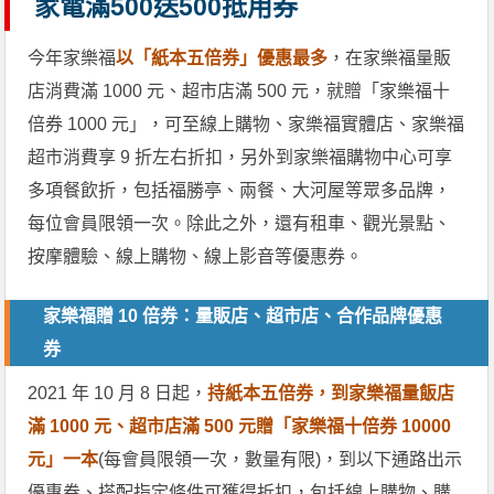
家電滿500送500抵用券
今年家樂福
以「紙本五倍券」優惠最多
，在家樂福量販
店消費滿 1000 元、超市店滿 500 元，就贈「家樂福十
倍券 1000 元」，可至線上購物、家樂福實體店、家樂福
超市消費享 9 折左右折扣，另外到家樂福購物中心可享
多項餐飲折，包括福勝亭、兩餐、大河屋等眾多品牌，
每位會員限領一次。除此之外，還有租車、觀光景點、
按摩體驗、線上購物、線上影音等優惠券。
家樂福贈 10 倍券：量販店、超市店、合作品牌優惠
券
2021 年 10 月 8 日起，
持紙本五倍券，到家樂福量飯店
滿 1000 元、超市店滿 500 元贈「家樂福十倍券 10000
元」一本
(每會員限領一次，數量有限)，到以下通路出示
優惠券、搭配指定條件可獲得折扣，包括線上購物、購