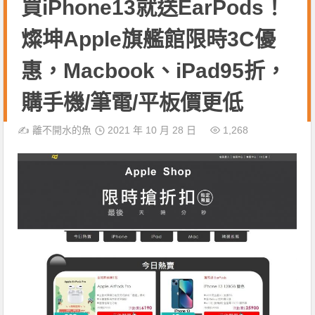
買iPhone13就送EarPods！
燦坤Apple旗艦館限時3C優
惠，Macbook、iPad95折，
購手機/筆電/平板價更低
✍️
離不開水的魚
2021 年 10 月 28 日
1,268