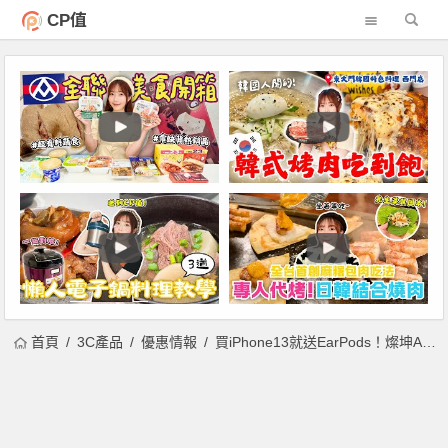
CP值
首頁
3C產品
優惠情報
買iPhone13就送EarPods！燦坤Apple旗艦館限時3C優惠，Macbook、iPad95折，購手機/筆電/平板價更低