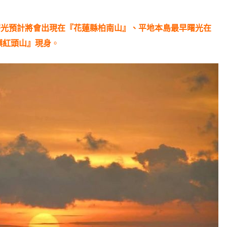
早曙光預計將會出現在『花蓮縣柏南山』、平地本島最早曙光在
嶼紅頭山』現身
。