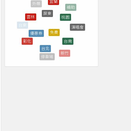
屏東
桃園
雲林
免費
優惠券
演唱會
台南
台北
彰化
南投
新竹
停車場
全家
菜單
抽獎