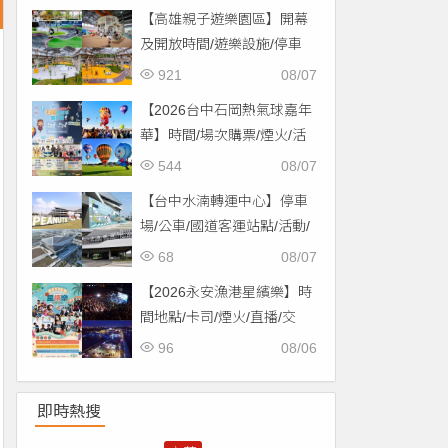
【高雄親子遊樂園區】開幕
及開放時間/遊樂設施/停車
場/交通一次看！
921
08/07
【2026台中石岡熱氣球嘉年
華】時間/場次購票/煙火/活
動/交通，土牛運動公園登
544
08/07
場！
【台中水湳轉運中心】停車
場/公車/國道客運站點/活動/
交通，啟用免費停車！
68
08/07
【2026永安漁港星繽樂】時
間地點/卡司/煙火/直播/交
通，免費入場！
96
08/06
即時熱搜