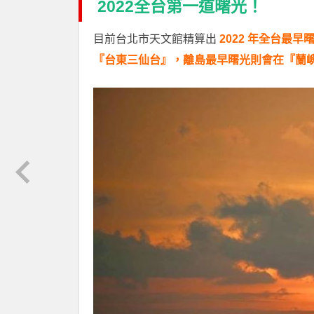
2022全台第一道曙光！
目前台北市天文館精算出
2022 年全台最
『台東三仙台』，離島最早曙光則會在『蘭