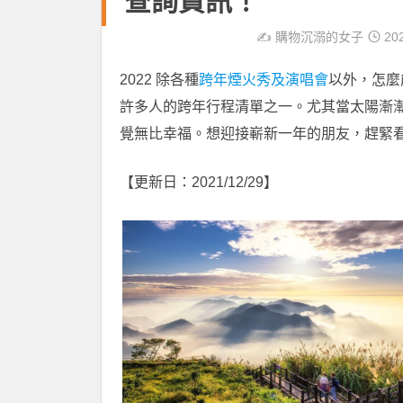
查詢資訊！
✍️
購物沉溺的女子
202
2022 除各種
跨年煙火秀及演唱會
以外，怎麼
許多人的跨年行程清單之一。尤其當太陽漸
覺無比幸福。想迎接嶄新一年的朋友，趕緊
【更新日：2021/12/29】