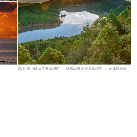
圖/
阿里山國家風景管理處
．
林務局羅東林區管理處
．
花蓮縣政府