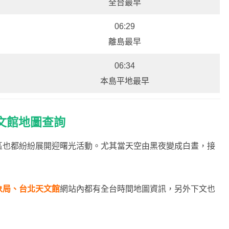
全台最早
06:29
離島最早
06:34
本島平地最早
文館地圖查詢
區也都紛紛展開迎曙光活動。尤其當天空由黑夜變成白晝，接
！
象局、台北天文館
網站內都有全台時間地圖資訊，另外下文也