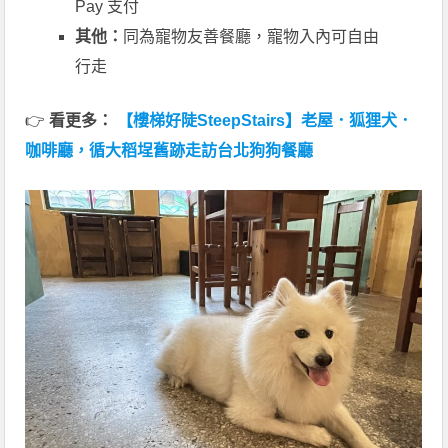
Pay 支付
其他：
同為寵物友善餐廳，寵物入內可自由
行走
👉
看更多：
【樓梯好陡SteepStairs】老屋．狐狸犬．
咖啡廳，循大稻埕舊跡走訪台北狗狗餐廳