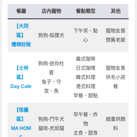
餐廳
店內寵物
餐點類型
其他
【大同
下午茶、點
寵物友善
區】
狗狗-狐狸犬
心
懷舊老屋
樓梯好陡
義式咖啡
狗狗-迷你杜
【士林
日式咖哩
寵物友善
賓
區】
韓式料理
供毛小孩
兔子、守
Day Cafe
港式料理
餐
宮、魚
早餐、甜點
【信義
早午餐、炸
區】
狗狗-鬥牛犬
繪畫供顏
物
MA HOM
貓咪-虎斑貓
料
主食、甜食