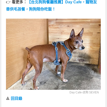
👉
看更多：
【台北狗狗餐廳推薦】Day Cafe，寵物友
善供毛孩餐，狗狗陪你吃飯！
Day Cafe-店狗 SEVEN
🔺
回目錄