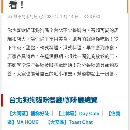
看！
✍️
離不開水的魚
2022 年 1 月 14 日
3,660
你也喜歡貓咪狗狗嗎？台北不少餐廳內，有超可愛的店
貓和店犬，讓你除了享用美食，還有萌寵陪你吃飯！從
下午茶、甜點、韓式料理、港式料理、早午餐到炸食，
店家各具特色。在這個假期，想找一間能夠放鬆的店，
不妨就從這些餐廳及咖啡廳開始！部分餐廳兼具寵物友
善，大家也能帶自己的毛小孩去，幫寵物點上一份餐。
台北狗狗貓咪餐廳/咖啡廳總覽
【大同區】樓梯好陡
｜
【士林區】Day Cafe
｜
【信義
區】MA HOME
｜
【大安區】Toast Chat