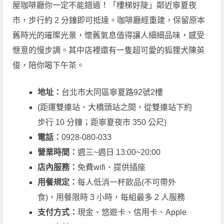
屋咖啡廳你一定不能錯過！「樓梯好陡」鄰近寧夏夜
市，步行約 2 分鐘即可抵達。咖啡廳經重建，保留原本
舊時光的璀璨光景，懷舊氣息值得讓人細細品味，感受
愜意的慢步調。其中店裡還有一隻超可愛的狐狸犬陳英
俊，陪你喝下午茶。
地址：
台北市大同區寧夏路92號2樓
(距運雙連站、大橋頭站之間，從雙連站下約
步行 10 分鐘；距寧夏夜市 350 公尺)
電話：
0928-080-033
營業時間：
週三~週日 13:00~20:00
店內服務：
免費wifi、提供插座
用餐規定：
每人低消一杯飲品(不可帶外
食)，用餐限時 3 小時，每組最多 2 人服務
支付方式：
現金、悠遊卡、信用卡、Apple