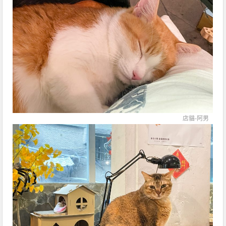
店貓-阿男