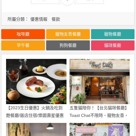
所屬分類：
優惠情報
餐飲
咖啡廳
寵物友善餐廳
寵物餐廳
早午餐
狗狗餐廳
貓咪餐廳
【2023生日優惠】火鍋及吃到
五隻貓陪你！【台北貓咪餐廳】
飽餐廳/飯店住宿/樂園壽星優惠
Toast Chat不限時、寵物友善，
活動總整理！菜單及門市地點一
菜單及用餐體驗一起看
起看