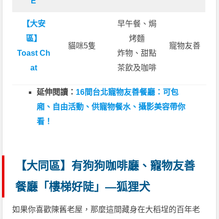
E
【大安
早午餐、焗
區】
烤麵
貓咪5隻
寵物友善
Toast Ch
炸物、甜點
at
茶飲及咖啡
延伸閱讀：
16間台北寵物友善餐廳：可包
廂、自由活動、供寵物餐水、攝影美容帶你
看！
【大同區】有狗狗咖啡廳、寵物友善
餐廳「樓梯好陡」—狐狸犬
如果你喜歡陳舊老屋，那麼這間藏身在大稻埕的百年老