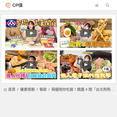
CP值
首頁
優惠情報
餐飲
萌寵陪你吃飯！精選 4 間「台北狗狗貓咪餐廳」帶你看！