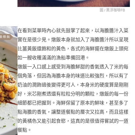
圖 /
黑浮咖啡FB
在看到菜單時內心就先鼓掌了起來，以海膽醬汁入菜
實在是很少見。燉飯本身就加入了海膽醬汁所以呈現
比薑黃飯還飽和的黃色，各式的海鮮擺在燉飯上頭宛
如一艘收穫滿滿的漁船準備回港。
燉飯一入口感上感受到海膽鮮甜的香氣透入了米的每
個角落，但因為海膽本身的味道比較強烈，所以有了
奶油的潤飾過後變得更可人，本身米的硬度算是剛剛
好，米芯剛煮透還有粒粒分明的顆粒，燉飯的每一份
細節都已把握到。海鮮保留了原本的鮮味，甚至多了
點海膽的香氣，讓整道餐點的層次又拉高，而且這樣
的黃橘色又能引起食慾，這真的是很值得嘗試的一道
餐點。