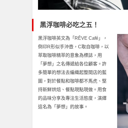
黑浮咖啡必吃之五！
黑浮咖啡英文為「RÊVE Café」，
倒印R形似手沖壺，C取自咖啡，以
萃取咖啡精萃的意象為標誌，用
「夢想」之名傳遞給各位顧客。許
多簡單的想法去編織起整間店的藍
圖，對於餐點和咖啡都不馬虎、堅
持新鮮烘焙、餐點現點現做。用食
的品味分享及專注生活態度，演繹
這名為「夢想」的故事。