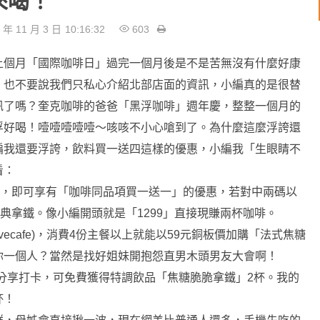
來喝！
 年 11 月 3 日
10:16:32
603
上個月「國際咖啡日」過完一個月後是不是苦無沒有什麼好康
，也不要說我們只私心介紹北部店面的資訊，小編真的是很替
訊了嗎？奎克咖啡的爸爸「黑浮咖啡」週年慶，整整一個月的
浮好喝！噎噎噎噎噎～咳咳不小心嗆到了。為什麼這麼浮誇還
編我還要浮誇，飲料買一送四這樣的優惠，小編我「生眼睛不
看：
碼，即可享有「咖啡同品項買一送一」的優惠，若對中兩碼以
典拿鐵。像小編開頭就是「1299」直接現賺兩杯咖啡。
revecafe)，消費4份主餐以上就能以59元銅板價加購「法式焦糖
你一個人？當然是找好姐妹開抱怨直男木頭男友大會啊！
開分享打卡，可免費獲得特調飲品「焦糖脆脆拿鐵」2杯。我的
杯！