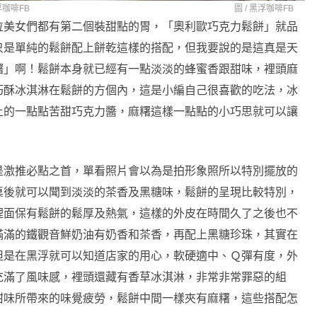
浮咖啡FB
圖 /
黑浮咖啡FB
位美女們都有第二個裝甜點的胃，「奧利歐巧克力鬆餅」就品
只是單純的鬆餅配上餅乾這樣的搭配，但我要說的是這真是天
糬」啊！鬆餅本身就已經有一點淡淡的蜂蜜香跟甜味，裡頭麻
巧酥冰淇淋在鬆餅的方個內，這是小編自己很喜歡的吃法，冰
上的一點點苦甜巧克力醬，麻糬這樣一點點的小巧思就可以讓
是激推必點之首，單看照片會以為是拍形象照所以特別擺放的
桌後就可以聞到淡淡的茶香及黑糖味，鬆餅的呈現比較特別，
裡面保有鬆餅的鬆厚及熱氣，這樣的外皮在時間久了之後也不
滿滿的鐵觀音鮮奶油有奶香和茶香，再配上黑糖珍珠，其實在
但是在黑浮就可以知道店家的用心，軟硬適中、Ｑ彈有度，外
充滿了風味感，裡頭還藏有香草冰淇淋，非常非常罪惡的組
甜味所帶來的味覺疲勞，鬆餅中間一樣夾有麻糬，這些搭配怎