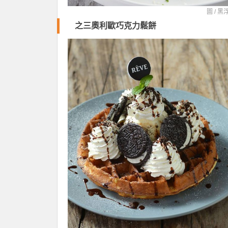
圖 /
黑
之三奧利歐巧克力鬆餅