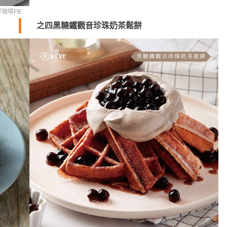
浮咖啡FB
之四
黑糖鐵觀音珍珠奶茶鬆餅