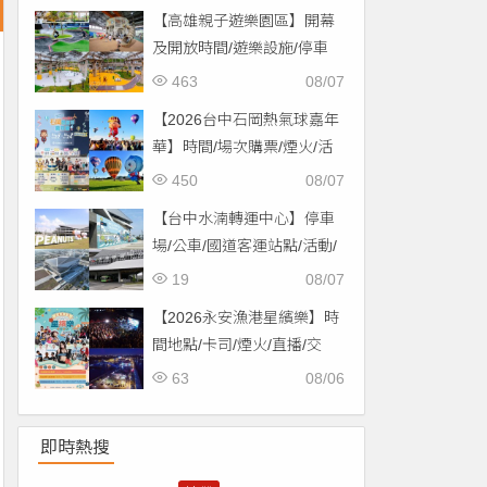
【高雄親子遊樂園區】開幕
及開放時間/遊樂設施/停車
場/交通一次看！
463
08/07
【2026台中石岡熱氣球嘉年
華】時間/場次購票/煙火/活
動/交通，土牛運動公園登
450
08/07
場！
【台中水湳轉運中心】停車
場/公車/國道客運站點/活動/
交通，啟用免費停車！
19
08/07
【2026永安漁港星繽樂】時
間地點/卡司/煙火/直播/交
通，免費入場！
63
08/06
即時熱搜