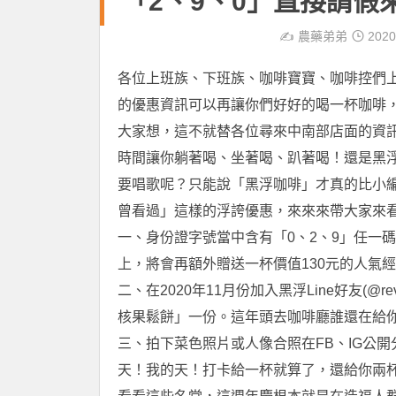
「2、9、0」直接請假
✍️
農藥弟弟
2020
各位上班族、下班族、咖啡寶寶、咖啡控們
的優惠資訊可以再讓你們好好的喝一杯咖啡
大家想，這不就替各位尋來中南部店面的資
時間讓你躺著喝、坐著喝、趴著喝！還是黑
要唱歌呢？只能說「黑浮咖啡」才真的比小
曾看過」這樣的浮誇優惠，來來來帶大家來
一、身份證字號當中含有「0、2、9」任一
上，將會再額外贈送一杯價值130元的人氣經
二、在2020年11月份加入黑浮Line好友(@
核果鬆餅」一份。這年頭去咖啡廳誰還在給
三、拍下菜色照片或人像合照在FB、IG公
天！我的天！打卡給一杯就算了，還給你兩