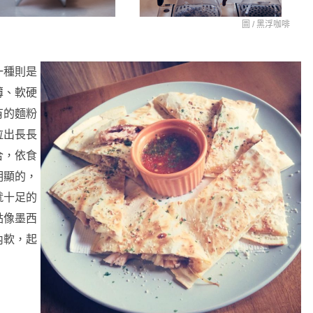
圖 /
黑浮咖啡
一種則是
薄、軟硬
有的麵粉
拉出長長
合，依食
明顯的，
就十足的
點像墨西
內軟，起