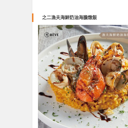
之二漁夫海鮮奶油海膽燉飯