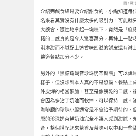
圖 /
黑
介紹完鹹食總是要介紹甜食的，小編知道每
名來看其實沒有什麼太多的吸引力，可能就
大誤會，隨性地拿起一塊咬下，竟然是「麻
糬的口感真的是令人驚喜萬分，再抹上一點
淇淋甜而不膩配上這香味四溢的餅皮還有淋
整道餐點加分不少。
另外的「黑糖鐵觀音珍珠奶茶鬆餅」可以說
樣子，但沒想到本人真的不是照騙。餐點上
外皮烤的相當酥脆，甚至是像餅乾的口感，
會因為多沾了奶油而軟掉，可以保持口感。
咖啡廳的珍珠小編通常是不會給予期待的，
層的珍珠奶茶鮮奶油完全不讓人感到甜膩，
合，整個搭配起來茶香及茶味可以中和一些