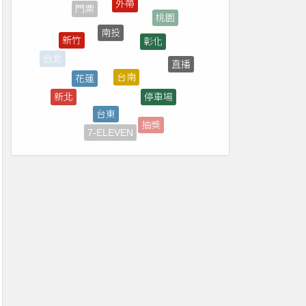
南投
彰化
新竹
台南
花蓮
直播
停車場
台東
新北
轉播
抽獎
7-ELEVEN
免費
煙火
菜單