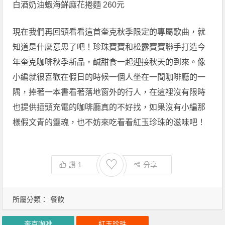
白酒奶油蝦海鮮麻花捲麵 260元
現在我們再回頭看看這首奎克秋季限定的專屬歌曲，就
知道是什麼意思了吧！珍珠寶寶和松露寶寶聯手打造今
年奎克咖啡秋季新品，鹹甜食一起迎接秋天的到來。像
小編就很喜歡在假日的時候一個人坐在一間咖啡廳的一
隅，捧著一本書看著落地窗外的行人，在這裡沒有限時
也提供插頭充電的咖啡廳真的不好找，如果沒有小編那
樣假文青的靈魂，也不妨來吃看看紅玉珍珠的滋味吧！
♡
讚
1
分享
所屬分類：
餐飲
奎克咖啡
紅玉珍珠