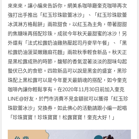
來來來，讓小編來告訴你，網美系咖啡廳奎克咖啡再次
強打出手推出「紅玉珍珠歐蕾冰沙」、「紅玉珍珠歐蕾
冰淇淋方格鬆餅」兩款甜食，以紅玉為主角，帶著甜甜
的焦糖味再搭配珍珠，成就今年秋天最甜蜜的冰沙！另
外還有「法式松露奶油雞熱壓起司丹麥早午餐」、「黑
松露奶油菠菜嫩雞麻花麵」兩款秋季輕食新品。秋天正
是黑松露成熟的時節，馥郁的香氣混著淡淡的甜味勾起
蟄伏已久的食慾。四款新品可以說是黑金的盛宴，黑珍
珠配上黑松露可以是今年夏天最銷魂的搭配，如今奎克
咖啡內讓你輕鬆享有。在2020年11月30日前加入奎克
LINE@好友，於門市消費不見金額就可以獲得「紅玉珍
珠歐蕾冰沙」兌換券，如此佛心的活動請跟小編一起唱
「珍珠寶寶！珍珠寶寶！松露寶寶！奎克大好！」