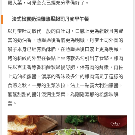
露入菜，可見奎克已經充分準備好了。
法式松露奶油雞熱壓起司丹麥早午餐
以丹麥吐司取代一般的白吐司，口感上更為鬆軟且有豐
富的奶油香，熱壓過後香氣更為明顯，丹麥土司外圍的
辮子本身已經有點酥脆，在熱壓過後口感上更為明顯，
烤的斜紋的外型在餐點上桌時就先勾引出了食慾。雞肉
先以百里香等香料醃製過後舒肥，保有肉的鮮嫩，再佐
上奶油松露醬，濃厚的香味及多汁的雞肉滿足了這樣的
食慾之秋。一旁的生菜沙拉，沾上一點義大利油醋醬，
酸酸甜甜的醬汁浸潤生菜葉，為剛剛濃郁的松露味解
套。