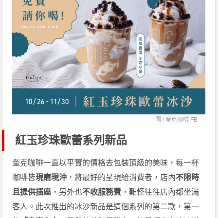
圖 /
奎克咖啡 FB
紅玉珍珠歐蕾系列新品
奎克咖啡一直以平實的價格去包裝頂級的美味，每一杯
咖啡皆
現磨現沖
，將最好的呈現給消費者，店內
不限時
且提供插座
，另外也
不收服務費
，難怪往往店內都坐滿
客人。此次推出的冰沙新品是這個系列的第二款，第一