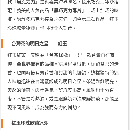
款
「烏克力力」
是與義美跨界聯名，榛果巧克力冰沙搭
配上義美的人氣商品
「黑巧克力酥片」
，巧上加巧的味
道，讓許多巧克力控為之瘋狂，如今第二號作品「紅玉
珍珠歐蕾冰沙」也同樣令人期待。
台灣茶的明日之星——紅玉
紅玉紅茶，又稱為
「台茶18號」
，是一款台灣自行育
種、
全世界獨有的品種
。烘培程度很低，保留茶葉的清
香，也同時帶有薄荷香和甜甜的焦糖韻，這樣獨特的迷
人味道迅速在台灣竄起成為明日之星。茶湯豔紅明亮，
天然的薄荷、肉桂香氣，辨識度很高。風味也十分百
搭，不管是冷熱泡，或是跟鮮奶沖泡成鮮奶茶，都能呈
現不同風味，成為強而有力的輔助。
紅玉珍珠歐蕾冰沙