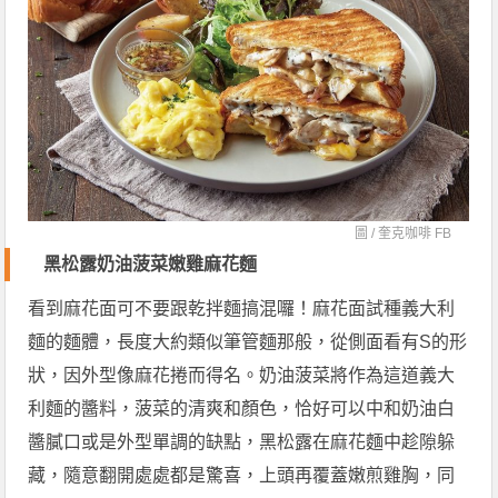
圖 /
奎克咖啡 FB
黑松露奶油菠菜嫩雞麻花麵
看到麻花面可不要跟乾拌麵搞混囉！麻花面試種義大利
麵的麵體，長度大約類似筆管麵那般，從側面看有S的形
狀，因外型像麻花捲而得名。奶油菠菜將作為這道義大
利麵的醬料，菠菜的清爽和顏色，恰好可以中和奶油白
醬膩口或是外型單調的缺點，黑松露在麻花麵中趁隙躲
藏，隨意翻開處處都是驚喜，上頭再覆蓋嫩煎雞胸，同