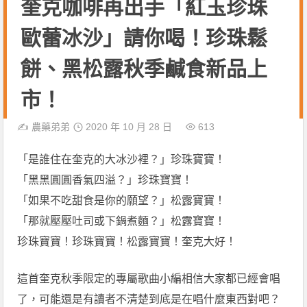
奎克咖啡再出手「紅玉珍珠
歐蕾冰沙」請你喝！珍珠鬆
餅、黑松露秋季鹹食新品上
市！
✍️
農藥弟弟
2020 年 10 月 28 日
613
「是誰住在奎克的大冰沙裡？」珍珠寶寶！
「黑黑圓圓香氣四溢？」珍珠寶寶！
「如果不吃甜食是你的願望？」松露寶寶！
「那就壓壓吐司或下鍋煮麵？」松露寶寶！
珍珠寶寶！珍珠寶寶！松露寶寶！奎克大好！
這首奎克秋季限定的專屬歌曲小編相信大家都已經會唱
了，可能還是有讀者不清楚到底是在唱什麼東西對吧？