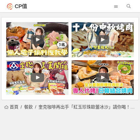
CP值
首頁
餐飲
奎克咖啡再出手「紅玉珍珠歐蕾冰沙」請你喝！珍珠鬆餅、黑松露秋季鹹食新品上市！