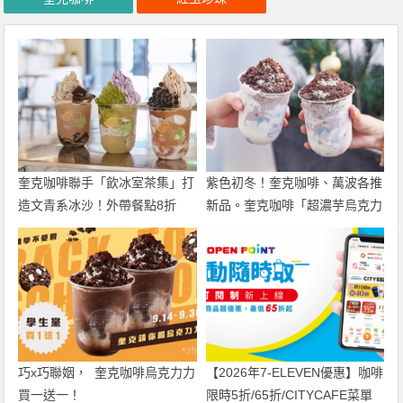
奎克咖啡聯手「飲冰室茶集」打
紫色初冬！奎克咖啡、萬波各推
造文青系冰沙！外帶餐點8折
新品。奎克咖啡「超濃芋烏克力
起， 5/31前加碼咖啡買一送
力」買一送一！萬波三款芋頭回
一、聯名冰沙第2杯39元！
歸快來喝！
巧x巧聯姻， 奎克咖啡烏克力力
【2026年7-ELEVEN優惠】咖啡
買一送一！
限時5折/65折/CITYCAFE菜單