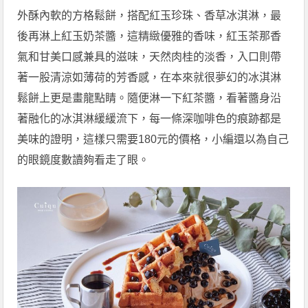
外酥內軟的方格鬆餅，搭配紅玉珍珠、香草冰淇淋，最
後再淋上紅玉奶茶醬，這精緻優雅的香味，紅玉茶那香
氣和甘美口感兼具的滋味，天然肉桂的淡香，入口則帶
著一股清涼如薄荷的芳香感，在本來就很夢幻的冰淇淋
鬆餅上更是畫龍點睛。隨便淋一下紅茶醬，看著醬身沿
著融化的冰淇淋緩緩流下，每一條深咖啡色的痕跡都是
美味的證明，這樣只需要180元的價格，小編還以為自己
的眼鏡度數讀夠看走了眼。