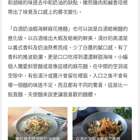
和胡椒的味道去中和奶油的缺點，嫩煎雞肉和鹹香培根
帶出了味覺及口感上的層次變化。
「白酒奶油蝦海鮮麻花捲麵」也可以說是白酒蛤蜊麵的
進化版。以白酒嗆出大蝦及蛤蜊的鮮美，清炒的高湯是
以義式香料及奶油熬煮而成，少了白醬的膩口感，有了
香料的推波助瀾，更是口口吃得到濃濃鮮甜海味。小編
個人獨愛斜管麵或是像這樣的麻花麵，在中間的空洞或
空隙中，有些湯汁或醬汁會留在裡面，入口之後不會有
哪一個麵的味道不足，而且都有不同的驚喜，這是比一
般直麵、天使麵來說更讓我喜歡的麵體。
嫩煎雞肉綠胡椒奶油燉飯
白酒奶油蝦海鮮麻花捲麵 圖 /
奎克咖