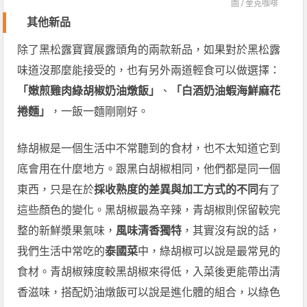
圖 /
奎克咖啡
其他新品
除了黑松露寶寶展露頭角的兩款新品，如果對於黑松露
味道沒那麼能接受的，也有另外兩道輕食可以做選擇：
「嫩煎雞肉綠胡椒奶油燉飯」
、
「白酒奶油蝦海鮮麻花
捲麵」
，一飯一麵剛剛好。
綠胡椒是一個生活中不常聽到的食材，也不太知道它到
底會用在什麼地方。跟黑白胡椒相同，他們都是同一個
東西，只是在於
採收熟度的差異與加工方式的不同
有了
這些顏色的變化。黑胡椒最為辛辣，青胡椒則保留較完
整的新鮮漿果氣味，
風味清香獨特
，其實沒有說的話，
我們生活中常吃的
泰國菜
中，綠胡椒可以說是最常見的
食材。青胡椒辣度較黑胡椒來得低，入菜後更能帶出清
香滋味，搭配奶油燉飯可以說是進化體的組合，以綠色