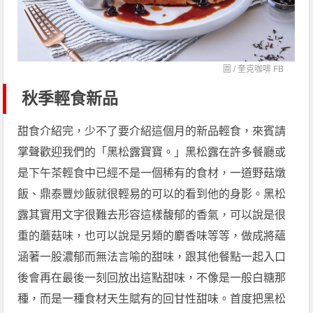
圖 /
奎克咖啡 FB
秋季輕食新品
甜食介紹完，少不了要介紹這個月的新品輕食，來賓請
掌聲歡迎我們的「黑松露寶寶。」黑松露在許多餐廳或
是下午茶輕食中已經不是一個稀有的食材，一道野菇燉
飯、鼎泰豐炒飯就很輕易的可以的看到他的身影。黑松
露其實用文字很難去形容這樣馥郁的香氣，可以說是很
重的蘑菇味，也可以說是另類的麝香味等等，做成將蘊
涵著一股濃郁而無法言喻的甜味，跟其他餐點一起入口
後會再在最後一刻回放出這點甜味，不像是一般白糖那
種，而是一種食材天生賦有的回甘性甜味。首度把黑松