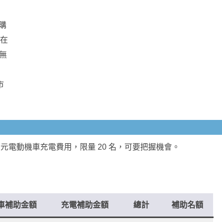
後購
日在
、無
市
 元電動機車充電費用，限量 20 名，可要把握機會。
車補助金額
充電補助金額
總計
補助名額