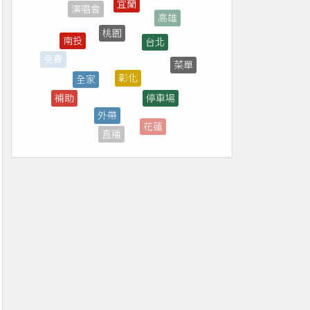
桃園
台北
南投
彰化
全家
菜單
免費
停車場
補助
外帶
抽獎
花蓮
直播
煙火
台中
雲林