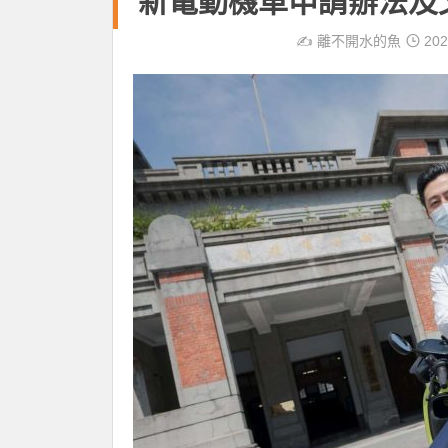
新電動機車申請辦法及
✍️
離不開水的魚
202