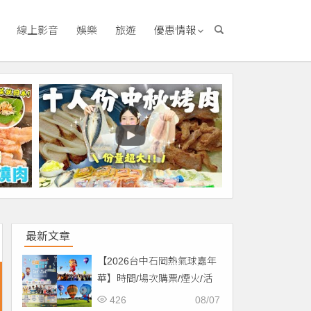
線上影音
娛樂
旅遊
優惠情報
最新文章
【2026台中石岡熱氣球嘉年
華】時間/場次購票/煙火/活
動/交通，土牛運動公園登
426
08/07