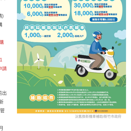
戶
)
購
購
1
申請
)前出
籍新
訊管
汰舊換新機車補助/
新竹市政府
 月