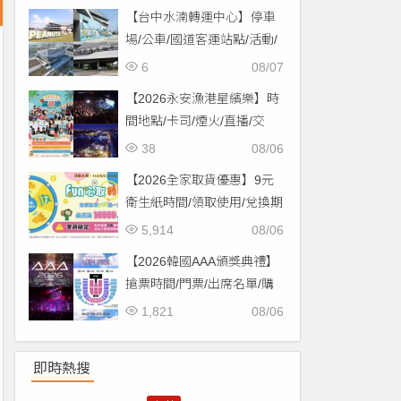
場！
【台中水湳轉運中心】停車
場/公車/國道客運站點/活動/
交通，啟用免費停車！
6
08/07
【2026永安漁港星繽樂】時
間地點/卡司/煙火/直播/交
通，免費入場！
38
08/06
【2026全家取貨優惠】9元
衛生紙時間/領取使用/兌換期
限一次看！
5,914
08/06
【2026韓國AAA頒獎典禮】
搶票時間/門票/出席名單/購
票一次看！
1,821
08/06
即時熱搜