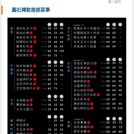
圖 /
圓石
圓石禪飲南部菜單