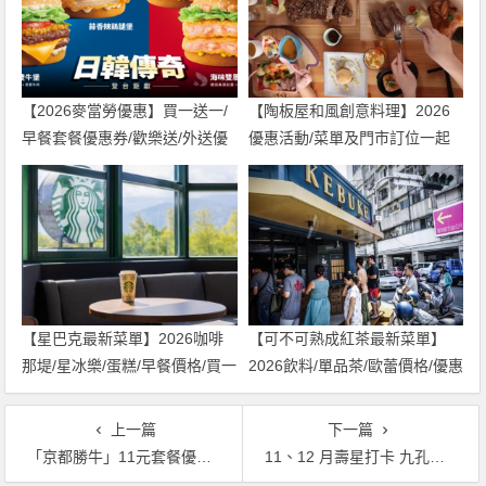
【2026麥當勞優惠】買一送一/
【陶板屋和風創意料理】2026
早餐套餐優惠券/歡樂送/外送優
優惠活動/菜單及門市訂位一起
惠/菜單整理
看！
【星巴克最新菜單】2026咖啡
【可不可熟成紅茶最新菜單】
那堤/星冰樂/蛋糕/早餐價格/買一
2026飲料/單品茶/歐蕾價格/優惠
送一整理
活動整理
上一篇
下一篇
「京都勝牛」11元套餐優惠有肉也有鍋，單身心冷還是要吃得飽飽！
11、12 月壽星打卡 九孔鮑魚吃到飽！馬辣火鍋年底前吃一波！