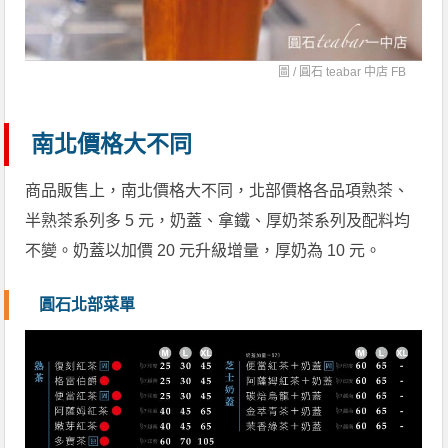
圖 /
圓石 teabar 中店 FB
南北價格大不同
商品販售上，南北價格大不同，北部價格各品項熟茶、
半熟茶系列多 5 元，奶蓋、拿鐵、厚奶茶系列及配料均
不變。奶蓋以加價 20 元升級增量，厚奶為 10 元。
圓石北部菜單