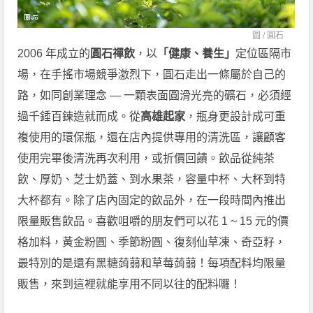
圖 /
圓石
2006 年成立的
圓石禪飲
，以
「健康、養生」
定位區隔市
場，在手搖市場競爭激烈下，圓石走出一條屬於自己的
路，如同創業理念 — 一顆表面圓滑光亮的礦石，必須經
過千錘百鍊造就而成。從
高雄起家
，瓶身更設計成可重
複使用的環保瓶，還在店內提供專用的清洗區，讓顧客
使用完畢後清洗再次利用，或折價回饋。飲品從純茶
飲、厚奶、芝士奶蓋、到水果茶，容量中杯、大杯到特
大杯都有。除了店內固定的飲品外，在一段時間內推出
限量販售飲品。喜歡咀嚼的朋友們可以花 1 ~ 15 元的價
格加料，黃金粉圓、季節粉圓、復刻仙草凍、奇亞籽，
最特別的是還有黑糖蒟蒻和草莓蒟蒻！每項配料均限量
販售，來到這裡就能享用不同以往的配料囉！