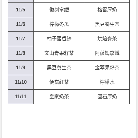
11/5
復刻拿鐵
格雷厚奶
11/6
檸檬冬瓜
黑豆養生茶
11/7
柚子蜜香綠
烘焙麥茶
11/8
文山青果籽茶
阿薩姆拿鐵
11/9
黑豆養生茶
金萃果籽茶
11/10
便當紅茶
檸檬水
11/11
皇家奶茶
圓石厚奶