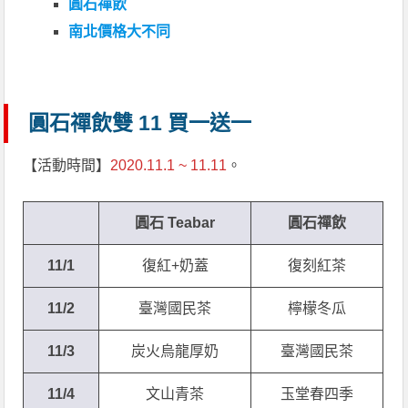
圓石禪飲
南北價格大不同
圓石禪飲雙 11 買一送一
【活動時間】
2020.11.1 ~ 11.11
。
圓石 Teabar
圓石禪飲
11/1
復紅+奶蓋
復刻紅茶
11/2
臺灣國民茶
檸檬冬瓜
11/3
炭火烏龍厚奶
臺灣國民茶
11/4
文山青茶
玉堂春四季