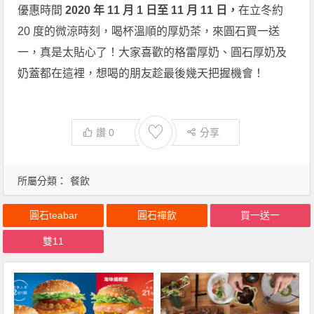
優惠時間
2020 年 11 月 1 日至 11 月 11 日，
在立冬約
20 度的微涼時刻，喝杯溫順的厚奶茶，來圓石買一送
一，真是太貼心了！大家喜歡的格雷厚奶、圓石厚奶及
奶蓋都在這裡，想喝的朋友趁最後幾天把握機會！
♡
讚
0
分享
所屬分類：
餐飲
圓石teabar
圓石禪飲
買一送一
雙11