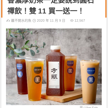
香濃厚奶茶一定要說到圓石
禪飲！雙 11 買一送一！
✍️
離不開水的魚
2020 年 11 月 9 日
12,567
圖 /
Uber Eats