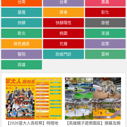
台南
台東
嘉義
基隆
屏東
彰化
快篩
快篩陽性
掛號
新北
桃園
澎湖
綠色通道
花蓮
苗栗
醫院
防疫門診
雲林
高雄
【2026當大人高校祭】時間地
【高雄親子遊樂園區】開幕及開