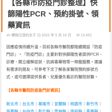
【各縣市防疫門診整理】快
篩陽性PCR、預約掛號、領
藥資訊
✍️
購物沉溺的女子
2022 年 5 月 16 日
13,452
因應疫情持續升溫，目前各縣市醫院都陸續開設『防疫
門診』。『防疫門診』主要針對快篩陽性者提供PCR、
診療、開立緩解症狀、抗病毒藥物等一條龍服務。建議
有需求的朋友，可參考下文了解各家醫院預約掛號方
式，或可選擇提供長者、兒童優先看診的醫院就醫。
【各縣市醫院防疫急門診資訊】
新北市
｜
台北市
｜
基隆市
｜
宜蘭縣
｜
桃園市
｜
新竹市
｜
苗栗縣
｜
台中市
｜
彰化縣
｜
雲林縣
｜
南投縣
｜
嘉義縣
｜