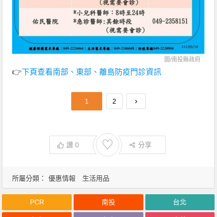
圖/南投縣政府
👉
下頁查看南部、東部、離島防疫門診資訊
1
2
♡
讚
0
分享
所屬分類：
優惠情報
生活用品
PCR
南投
台北