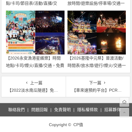
點/卡司/節目表/活動/直播/交
放時間/遊樂設施/停車場/交通一
通，免費入場！
次看！
【2026永安漁港星繽樂】時間
【2026基隆中元祭】普渡活動/
地點/卡司/煙火/直播/交通，免費
時間表/放水燈/遊行/煙火/交通一
入場！
次看！
上一篇
下一篇
【2022淡水南瓜隧道】免費登場！時間地點/特色/交通資訊一次看！
【車來速預約平台】PCR檢測免費！台北三大公費篩檢站預約方式/資格一次看
文
聯絡我們
問題回報
免責聲明
隱私權條款
招募夥伴
章
導
Copyright © CP值
覽