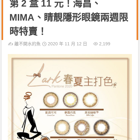
第 2 盒 11 元！海昌、
MIMA、睛靚隱形眼鏡兩週限
時特賣！
✍️
離不開水的魚
2020 年 11 月 12 日
2,199