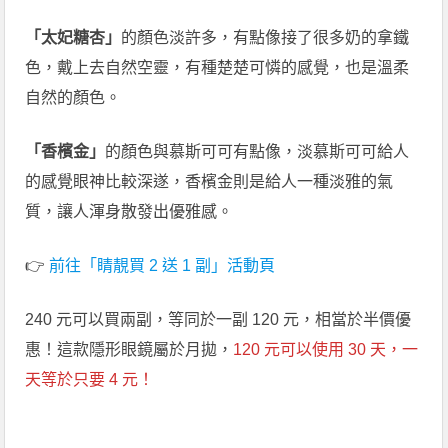
「太妃糖杏」
的顏色淡許多，有點像接了很多奶的拿鐵
色，戴上去自然空靈，有種楚楚可憐的感覺，也是溫柔
自然的顏色。
「香檳金」
的顏色與慕斯可可有點像，淡慕斯可可給人
的感覺眼神比較深遂，香檳金則是給人一種淡雅的氣
質，讓人渾身散發出優雅感。
👉
前往「睛靚買 2 送 1 副」活動頁
240 元可以買兩副，等同於一副 120 元，相當於半價優
惠！這款隱形眼鏡屬於月拋，
120 元可以使用 30 天，一
天等於只要 4 元！