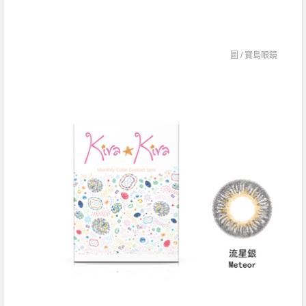
圖 /
寶島眼鏡