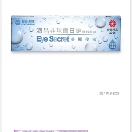
圖 /
寶島眼鏡