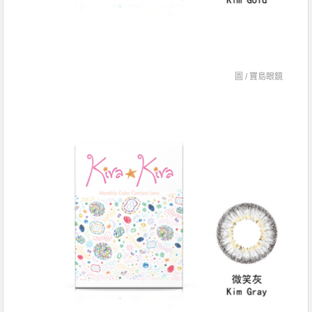
圖 /
寶島眼鏡