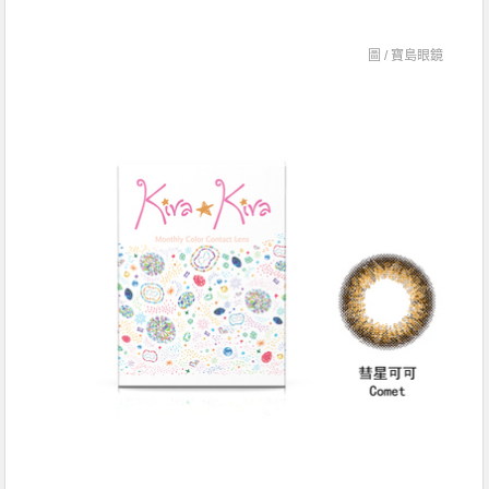
圖 /
寶島眼鏡