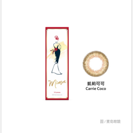
圖 /
寶島眼鏡