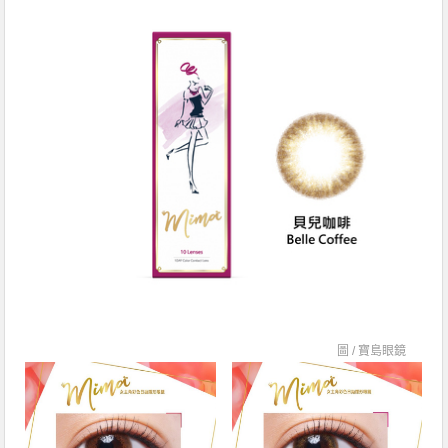
圖 /
寶島眼鏡