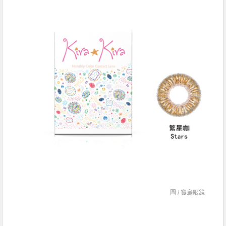
圖 /
寶島眼鏡