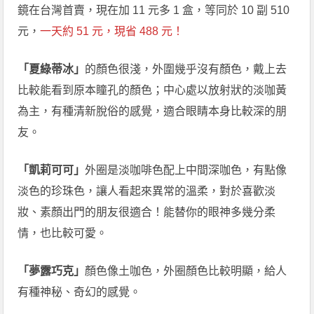
鏡在台灣首賣，現在加 11 元多 1 盒，等同於 10 副 510
元，
一天約 51 元，現省 488 元！
「夏綠蒂冰」
的顏色很淺，外圍幾乎沒有顏色，戴上去
比較能看到原本瞳孔的顏色；中心處以放射狀的淡咖黃
為主，有種清新脫俗的感覺，適合眼睛本身比較深的朋
友。
「凱莉可可」
外圈是淡咖啡色配上中間深咖色，有點像
淡色的珍珠色，讓人看起來異常的溫柔，對於喜歡淡
妝、素顏出門的朋友很適合！能替你的眼神多幾分柔
情，也比較可愛。
「夢露巧克」
顏色像土咖色，外圈顏色比較明顯，給人
有種神秘、奇幻的感覺。