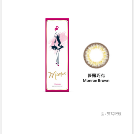
圖 /
寶島眼鏡