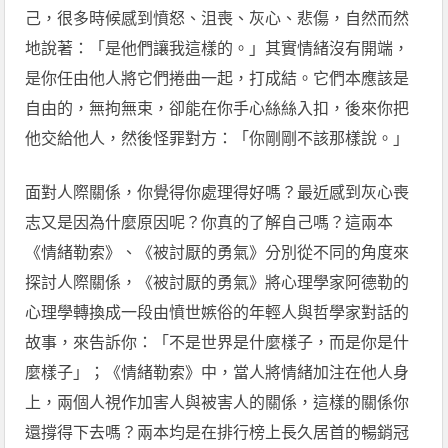
己，很多時候感到憤怒、沮喪、灰心、悲傷，自然而然
地說著：「是他們讓我這樣的。」其實情緒沒有開端，
是你任由他人將它們捲曲一起，打成結。它們本應該是
自由的，無拘無束，卻能在你手心絲絲入扣，後來你把
他交給他人，然後怪罪對方：「你剛剛不該那樣說。」
面對人際關係，你覺得你處理得好嗎？最近感到灰心喪
志又是因為什麼原因呢？你真的了解自己嗎？這兩本
《情緒勒索》、《被討厭的勇氣》分別從不同的角度來
探討人際關係，《被討厭的勇氣》將心理學家阿德勒的
心理學轉換成一段由憤世嫉俗的年輕人與哲學家對話的
故事，來告訴你：「不是世界是什麼樣子，而是你是什
麼樣子」；《情緒勒索》中，當人將情緒加注在他人身
上，兩個人視作加害人與被害人的關係，這樣的關係你
還撐得下去嗎？兩本均是在排行榜上長久居首的暢銷冠