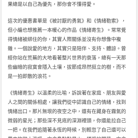
果總是以自己為優先，那你會不懂得愛。
這次的優惠書單是《被討厭的勇氣》和《情緒勒索》，
但小編也想推薦一本暖心的作品《情緒寄生》。常常覺
得情緒被綁住的你，其實人際關係並沒有你想像中複
雜。一個說愛的地方，其實只是陪伴、支持、體諒。曾
經你站在荒蕪的大地看著整片世界的衰落，總有一天那
些幽暗的寂寞會隱入土壤，拔節成昂然挺立的樹，而不
是一拍即散的浪花。
《情緒寄生》以溫柔的比喻，訴說著在家庭、朋友與愛
人之間的關係相處，讓我們從中認識自己的情緒，找到
情緒出口。那片無垠的夜空之中，還有在藏身在霧氣的
微弱的星光；那些深不見底的深淵裡頭，你還能拉自己
一把。在我們追隨著永恆的時候，別輕忽了自己還可以