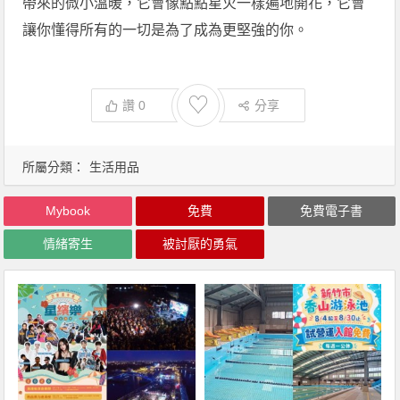
帶來的微小溫暖，它會像點點星火一樣遍地開花，它會
讓你懂得所有的一切是為了成為更堅強的你。
♡
讚
0
分享
所屬分類：
生活用品
Mybook
免費
免費電子書
情緒寄生
被討厭的勇氣