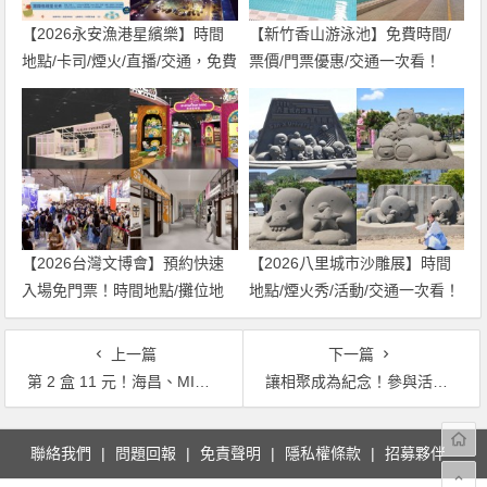
【2026永安漁港星繽樂】時間
【新竹香山游泳池】免費時間/
地點/卡司/煙火/直播/交通，免費
票價/門票優惠/交通一次看！
入場！
【2026台灣文博會】預約快速
【2026八里城市沙雕展】時間
入場免門票！時間地點/攤位地
地點/煙火秀/活動/交通一次看！
圖/品牌整理
上一篇
下一篇
第 2 盒 11 元！海昌、MIMA、睛靚隱形眼鏡兩週限時特賣！
讓相聚成為紀念！參與活動拿Woosa 限量托特包！
文
聯絡我們
問題回報
免責聲明
隱私權條款
招募夥伴
章
導