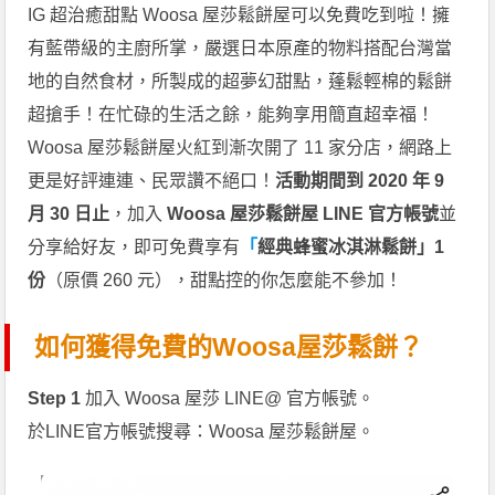
IG 超治癒甜點 Woosa 屋莎鬆餅屋可以免費吃到啦！擁
有藍帶級的主廚所掌，嚴選日本原產的物料搭配台灣當
地的自然食材，所製成的超夢幻甜點，蓬鬆輕棉的鬆餅
超搶手！在忙碌的生活之餘，能夠享用簡直超幸福！
Woosa 屋莎鬆餅屋火紅到漸次開了 11 家分店，網路上
更是好評連連、民眾讚不絕口！
活動期間到 2020 年 9
月 30 日止
，加入
Woosa 屋莎鬆餅屋 LINE 官方帳號
並
分享給好友，即可免費享有
「
經典蜂蜜冰淇淋鬆餅」1
份
（原價 260 元），甜點控的你怎麼能不參加！
如何獲得免費的Woosa屋莎鬆餅？
Step 1
加入 Woosa 屋莎 LINE@ 官方帳號。
於LINE官方帳號搜尋：Woosa 屋莎鬆餅屋。