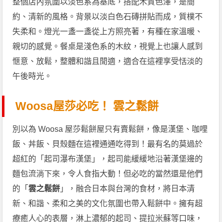
整個店內氛圍以淡色系為基底，搭配木質色澤，是簡
約、清新的風格。背景以淡白色石磚拼貼而成，質樸不
失柔和。燈光一盞一盞從上方照亮著，有種在家溫暖、
親切的感覺。餐桌是淺色系的木紋，視覺上也讓人感到
愜意、放鬆，整體和諧且閒適，適合在這裡享受恬淡的
午後時光。
Woosa屋莎必吃！ 雲之鬆餅
別以為 Woosa 屋莎鬆餅屋只有賣鬆餅，像是漢堡、咖哩
飯、丼飯、貝殼麵在這裡通通吃得到！最有名的莫過於
超紅的「起司瀑布漢堡」，起司能緩緩地沿著漢堡邊的
麵包流淌下來，令人食指大動！但必吃的當然還是他們
的「
雲之鬆餅
」，融合日本與台灣的食材，將日本清
新、和諧、柔和之美的文化氛圍也帶入鬆餅中。擁有超
療癒人心的表層，淋上濃郁的起司、提拉米蘇等口味，