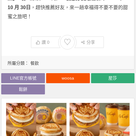
10 月 30日
，趕快推薦好友，來一趟幸福得不要不要的甜
蜜之旅吧！
♡
讚
0
分享
所屬分類：
餐飲
LINE官方帳號
woosa
屋莎
鬆餅