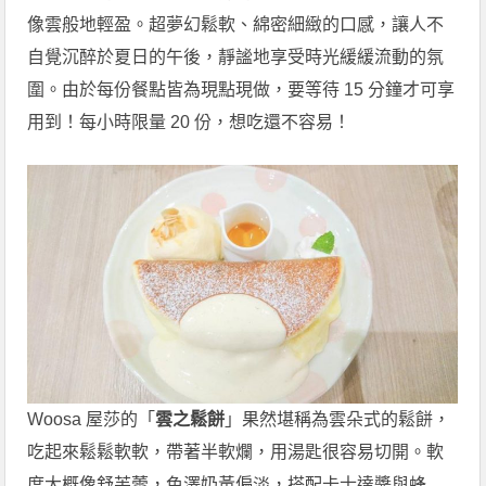
像雲般地輕盈。超夢幻鬆軟、綿密細緻的口感，讓人不
自覺沉醉於夏日的午後，靜謐地享受時光緩緩流動的氛
圍。由於每份餐點皆為現點現做，要等待 15 分鐘才可享
用到！每小時限量 20 份，想吃還不容易！
Woosa 屋莎的「
雲之鬆餅
」果然堪稱為雲朵式的鬆餅，
吃起來鬆鬆軟軟，帶著半軟爛，用湯匙很容易切開。軟
度大概像舒芙蕾，色澤奶黃偏淡，搭配卡士達醬與蜂