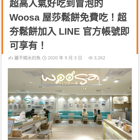
超高人氣好吃到冒泡的
Woosa 屋莎鬆餅免費吃！超
夯鬆餅加入 LINE 官方帳號即
可享有！
✍️
離不開水的魚
2020 年 9 月 3 日
3,262