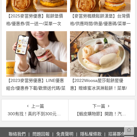
【2025麥當勞優惠】鬆餅堡價
【麥當勞楓糖鬆餅漢堡】台灣價
格/優惠券/買一送一/菜單一次
格/供應時間/熱量/優惠碼/菜單一
看！
次看！
【2023麥當勞優惠】LINE優惠
【2022Woosa屋莎鬆餅屋優
組合/優惠券下載/歡樂送代碼/菜
惠】贈蜂蜜冰淇淋鬆餅！菜單/
單價格一次看！
門市及訂位方式一起看
上一篇
下一篇
300有找！真的不到300元！！ 北海道白色戀人趕快買回家！！
【蝦皮購物節】開跑！汽車黃金帶回家！全館下殺3折起，再享信用卡折扣優惠
文
聯絡我們
問題回報
免責聲明
隱私權條款
招募夥伴
章