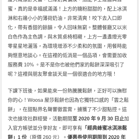
蜜，真的是幸福感滿滿！上方的糖粉甜甜的，配上冰淇
淋和右邊小小的薄荷奶油，非常清爽！咬下去入口即
化，帶有香甜的餘韻，令人回味無窮。整體餐廳又以米
白色作為主色調，與木質桌椅相襯，上方一盞盞燈光零
零星星地灑落，為環境增添不少柔和的氛圍，用餐時能
夠愜意地談心。在這裡的低消是一個品項，會需要加收
服務費 10% 。是不是你也被他們家的鬆餅深深吸引了
呢？這裡與朋友聚會談天是一個很適合的地方哦！
下課下班後，如果能來一份熱騰騰鬆餅，正好可以撫慰
你的心！Woosa 屋莎鬆餅也因為它獨特口感的「雲之鬆
餅」，在甜點界名聲響徹雲霄，擄獲了不少甜點控。這
次也搶攻社群經營，活動期間
至 2020 年 9 月 30 日止
加
入官方帳號並分享好友，即可享有
「經典蜂蜜冰淇淋鬆
餅」1 份
（原價 260 元）。
優惠券使用期限到 2020 年