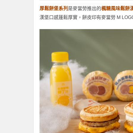
厚鬆餅堡系列
是麥當勞推出的
楓糖風味鬆餅
漢堡口感蓬鬆厚實，餅皮印有麥當勞 M L