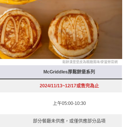
鬆餅漢堡堡皮為楓糖風味/
麥當勞官網
McGriddles厚鬆餅堡系列
2024/11/13~12/17或售完為止
上午05:00-10:30
部分餐廳未供應，或僅供應部分品項