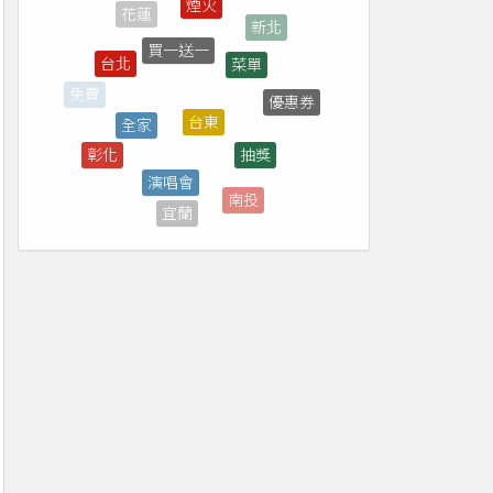
買一送一
菜單
台北
台東
全家
優惠券
免費
抽獎
彰化
演唱會
外帶
南投
宜蘭
7-ELEVEN
屏東
補助