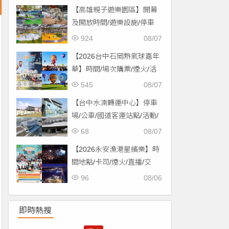
【高雄親子遊樂園區】開幕
及開放時間/遊樂設施/停車
場/交通一次看！
924
08/07
【2026台中石岡熱氣球嘉年
華】時間/場次購票/煙火/活
動/交通，土牛運動公園登
545
08/07
場！
【台中水湳轉運中心】停車
場/公車/國道客運站點/活動/
交通，啟用免費停車！
68
08/07
【2026永安漁港星繽樂】時
間地點/卡司/煙火/直播/交
通，免費入場！
96
08/06
即時熱搜