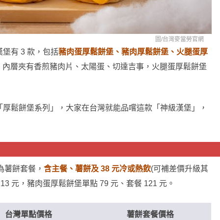
圖/
台灣麥當勞官網
餅漢堡有 3 款，包括
豬肉蛋厚鬆餅堡、豬肉厚鬆餅堡、火腿蛋厚
，內層夾有香煎豬肉片、太陽蛋、切達吉事，火腿蛋厚鬆餅堡
鬆餅漢堡「厚鬆餅堡系列」，大家在台灣就能品嚐這款「神級漢堡」，
級為薯餅套餐，
含主餐、薯餅及 38 元冷或熱飲
(可補差價升級其
13 元，豬肉蛋厚鬆餅堡單點 79 元、套餐 121 元。
台灣單點價格
薯餅套餐價格