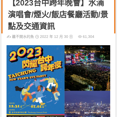
【2023台中跨年晚會】水湳
演唱會/煙火/飯店餐廳活動/景
點及交通資訊
✍️
離不開水的魚
2022 年 12 月 30 日
61,304