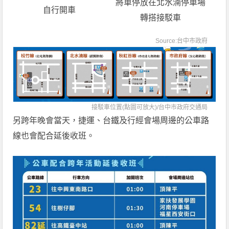
將車停放在北水湳停車場
自行開車
轉搭接駁車
Source:
台中市政府
接駁車位置(點圖可放大)/
台中市政府交通局
另跨年晚會當天，捷運、台鐵及行經會場周邊的公車路
線也會配合延後收班。