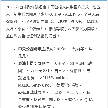
2023 年台中跨年演唱會卡司包括人氣樂團八三夭、告五
人，新生代男團原子少年-天王星、ALL IN 5，全民天后
徐懷鈺，前 MP 魔幻力量 DJ 呂思緯，饒舌歌手 MJ116
大淵、小春，台語天后江惠儀等歌手及團體接力開唱，
並由周興哲擔任倒數壓軸演出。
中央公園跨年主持人：
阿Ken、 蔡尚樺、 焦
凡凡。
表演卡司：
周興哲、 天王星、 SHAUN（韓
國）、 八三夭 831、 告五人、徐懷鈺、 鼓
鼓 呂思緯、 MJ116/MutaLin、
MJ116/Kenzy Chou、 魏嘉瑩(小魏)、
icyball 冰球樂團、 江惠儀、 ALL IN 5、Bii
畢書盡、林宥嘉、閻奕格、五堅情、AcQUA
源少年(非出場順序)。