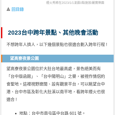
煙火秀將在2023/1/1凌晨0點施放/
麗寶樂園
🔺
回目錄
2023台中跨年景點、其他晚會活動
不想跨年人擠人，以下幾個景點也很適合劃入跨年行程 !
望高寮夜景公園
望高寮夜景公園位於大肚台地最高處，景色絕美而有
「台中版函館」、「台中陽明山」之譽，被視作情侶約
會聖地。這裡視野遼闊、設有觀景平台，可以眺望台中
港、台中市區及彰化大肚溪以南平地，看跨年煙火也很
適合 !
地點：台中市南屯區中台路 601 號。