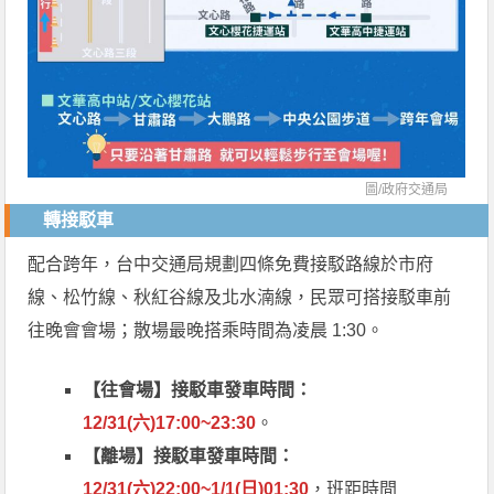
圖/
政府交通局
轉接駁車
配合跨年，台中交通局規劃四條免費接駁路線於市府
線、松竹線、秋紅谷線及北水湳線，民眾可搭接駁車前
往晚會會場；散場最晚搭乘時間為凌晨 1:30。
【往會場】接駁車發車時間：
12/31(六)17:00~23:30
。
【離場】接駁車發車時間：
12/31(六)22:00~1/1(日)01:30
，班距時間