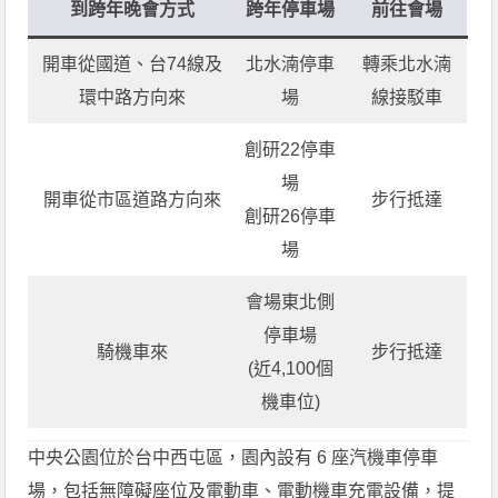
到跨年晚會方式
跨年停車場
前往會場
開車從國道、台74線及
北水湳停車
轉乘北水湳
環中路方向來
場
線接駁車
創研22停車
場
開車從市區道路方向來
步行抵達
創研26停車
場
會場東北側
停車場
騎機車來
步行抵達
(近4,100個
機車位)
中央公園位於台中西屯區，園內設有 6 座汽機車停車
場，包括無障礙座位及電動車、電動機車充電設備，提