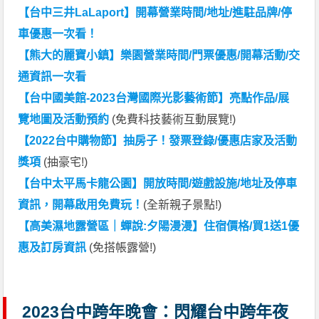
【台中三井LaLaport】開幕營業時間/地址/進駐品牌/停
車優惠一次看！
【熊大的麗寶小鎮】樂園營業時間/門票優惠/開幕活動/交
通資訊一次看
【台中國美館-2023台灣國際光影藝術節】亮點作品/展
覽地圖及活動預約
(免費科技藝術互動展覽!)
【2022台中購物節】抽房子！發票登錄/優惠店家及活動
獎項
(抽豪宅!)
【台中太平馬卡龍公園】開放時間/遊戲設施/地址及停車
資訊，開幕啟用免費玩！
(全新親子景點!)
【高美濕地露營區｜蟬說:夕陽漫漫】住宿價格/買1送1優
惠及訂房資訊
(免搭帳露營!)
2023台中跨年晚會：閃耀台中跨年夜