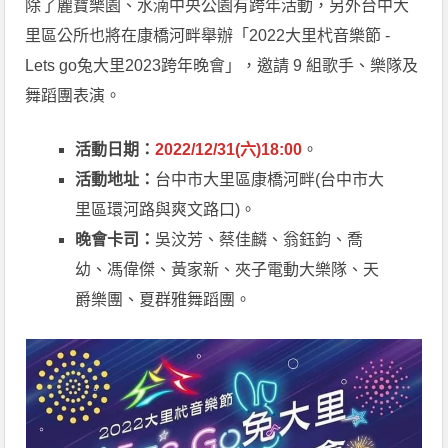
除了麗寶樂園、水湳中央公園有跨年活動，另外台中大
里區公所也將在康橋河畔舉辦「2022大里杙音樂節 -
Lets go兔大里2023跨年晚會」，邀請 9 組歌手、樂隊及
舞蹈團表演。
活動日期：
2022/12/31(六)18:00
。
活動地址：
台中市大里區康橋河畔(台中市大
里區環河路與爽文路口)。
晚會卡司：
吳汶芳、蔡佳麟、翁鈺鈞、喬
幼、馮偉傑、黃家新、夾子電動大樂隊、天
爵樂團、夏群雅舞蹈團。