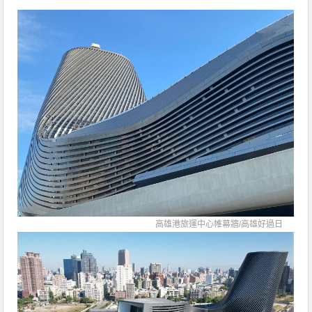
高雄港旅運中心帷幕牆/
高雄好過日