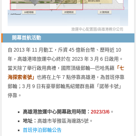
旅運中心配置圖/
高雄港務分公司
開幕首航活動
自 2013 年 11 月動工，斥資 45 億新台幣、歷時近 10
年，高雄港埠旅運中心終於在 2023 年 3 月 6 日啟用。
當天除了舉行啟用典禮，國際頂級郵輪—巴哈馬籍
「七
海探索者號」
也將在上午 7 點停靠高雄港，為首班停靠
郵輪；3 月 9 日有豪華郵輪馬紹爾群島籍「諾蒂卡號」
停靠。
高雄港旅運中心開幕啟用時間：
2023/3/6
。
地址：
高雄市苓雅區海邊路5號。
首班停泊郵輪公告