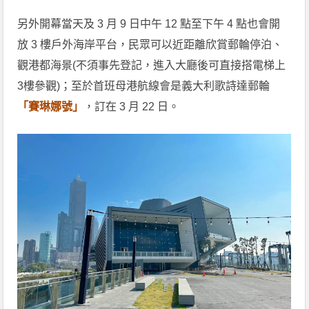
另外開幕當天及 3 月 9 日中午 12 點至下午 4 點也會開
放 3 樓戶外海岸平台，民眾可以近距離欣賞郵輪停泊、
觀港都海景(不須事先登記，進入大廳後可直接搭電梯上
3樓參觀)；至於首班母港航線會是義大利歌詩達郵輪
「賽琳娜號」
，訂在 3 月 22 日。