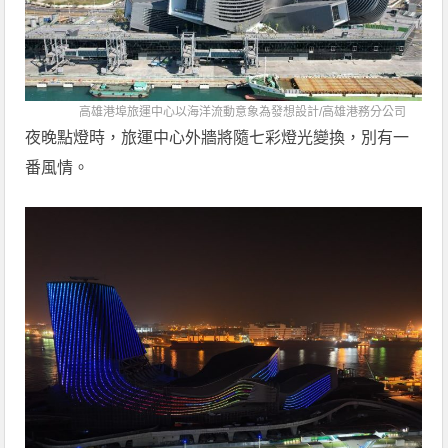
高雄港埠旅運中心以海洋流動意象為發想設計/
高雄港務分公司
夜晚點燈時，旅運中心外牆將隨七彩燈光變換，別有一
番風情。