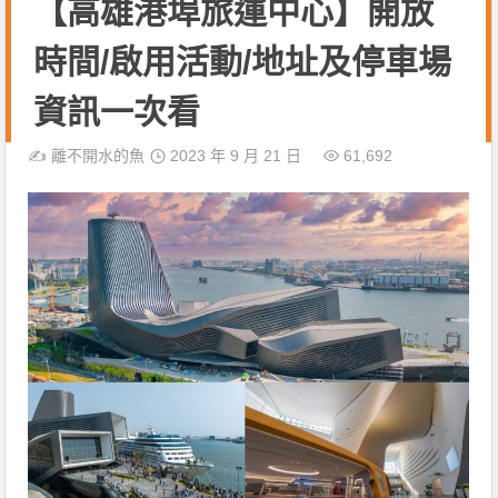
【高雄港埠旅運中心】開放
時間/啟用活動/地址及停車場
資訊一次看
✍️
離不開水的魚
2023 年 9 月 21 日
61,692