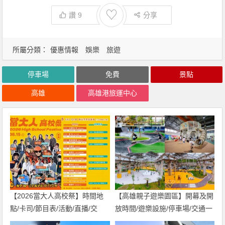
♡
讚
9
分享
所屬分類：
優惠情報
娛樂
旅遊
停車場
免費
景點
高雄
高雄港旅運中心
【2026當大人高校祭】時間地
【高雄親子遊樂園區】開幕及開
點/卡司/節目表/活動/直播/交
放時間/遊樂設施/停車場/交通一
通，免費入場！
次看！