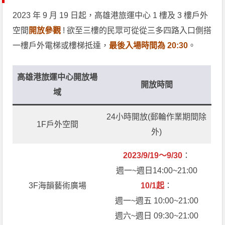
2023 年 9 月 19 日起，高雄港旅運中心 1 樓及 3 樓戶外
空間
開放參觀
! 欲至三樓的民眾可從從三多四路入口側搭
一樓戶外電梯或樓梯抵達，
最後入場時間為 20:30
。
高雄港旅運中心
開放場
開放時間
域
24小時開放(郵輪作業期間除
1F戶外空間
外)
2023/9/19～9/30
：
週一~週日14:00~21:00
3F海韻藝術廣場
10/1起
：
週一~週五 10:00~21:00
週六~週日 09:30~21:00