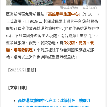
圖/
高雄旅遊網
、
高雄市政府
亞洲新灣區免費新景點
「高雄港埠旅運中心」
於 3/6(一)
正式啟用，自 9/19(二)起開放民眾上觀景平台(海韻藝術
廣場) ! 這座位於高雄港的旅運中心(也稱作高雄港旅運中
心)，不只是國外遊客出入境處，南台灣海上重點門戶，
還兼具旅運、觀光、餐飲功能，有
免稅店、商店、餐
廳、港濱懸眺區
，來到這裡除了能看到國際級觀光郵
輪，還可以上海岸步道眺望整個港都風貌 !
【2023/9/21更新】
【文章目錄】
高雄港埠旅運中心完工
：
建築特色
｜
樓層介