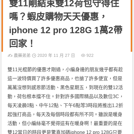
雙11剛結束雙12荷包守得住
嗎？蝦皮購物天天優惠，
iphone 12 pro 128G 1萬2帶
回家！
✍️
農藥弟弟
2020 年 11 月 27 日
922
雙11光棍節的優惠才剛過，小編身邊的朋友幾乎都有趁
這一波特價買了許多優惠商品，也搶了許多便宜，但是
萬萬沒想到感恩節活動、黑色星期五，到現在的雙12活
動，荷包根本擋不住。針對許多國際精品以及數位3C，
每天凌晨0點、中午12點、下午6點等3時段將推出1.2折
起強打商品，每天及每個時段都有所不同。雖說是暖身
活動，但小編絲毫不覺得這有在暖身啊！最重要的是在
雙12當日的時段更是驚喜加碼iphone 12 pro 128G只要