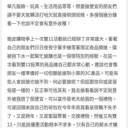
舉凡服飾、玩具、生活用品等等，想要搶便宜的朋友們
請不要天氣轉涼打哈欠就直接倒頭就睡，多撐個幾分鐘
看一下也說不定會有意外收穫！
蝦皮購物季上一次雙11活動就已經辦了非常盛大，看著
自己的朋友們日日夜夜守著手機等著限定商品開搶，還
被拖下水一起幫忙搶購也是一個很特別的經驗，在這一
次看到雙12投票的商品連自己都非常心動，應該也會像
朋友一樣準備好一切但願能搶到小買的3C產品。可能有
些人會說搶也搶不到、何必要搶呢？但這跟信仰或是習
俗是一樣的，反正寧可信其有，我去搶看看說不定就意
外被我撿了個便宜，可以當作是老天給我的一個禮物，
可是回頭來說自己的荷包在今年年底我看是很難不失手
了，又是跨年，又是聖誕聚餐、交換禮物，然後又有雙
12，只能說優惠活動根本不求多，只有自己的薪水才嫌