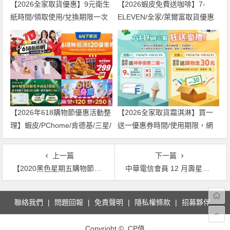
【2026全家取貨優惠】9元衛生
【2026蝦皮免費送咖啡】7-
紙時間/領取使用/兌換期限一次
ELEVEN/全家/萊爾富取貨優惠
看！
兌換方式一起看
【2026年618購物節優惠活動整
【2026全家取貨霜淇淋】買一
理】蝦皮/PChome/肯德基/三星/
送一優惠券時間/使用期限，網
中華電信一次看！
購取件優惠！
上一篇
下一篇
【2020黑色星期五購物節】好市多/PChome/Google/燦坤/家樂福/momo/蝦皮優惠搶先曝光！
中華電信會員 12 月壽星折抵 40 元通話費！Hami Point 還有哪些功能？
文
聯絡我們
問題回報
免責聲明
隱私權條款
招募夥伴
章
導
Copyright © CP值