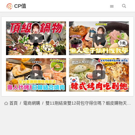
CP值
首頁
電商網購
雙11剛結束雙12荷包守得住嗎？蝦皮購物天天優惠，iphone 12 pro 128G 1萬2帶回家！