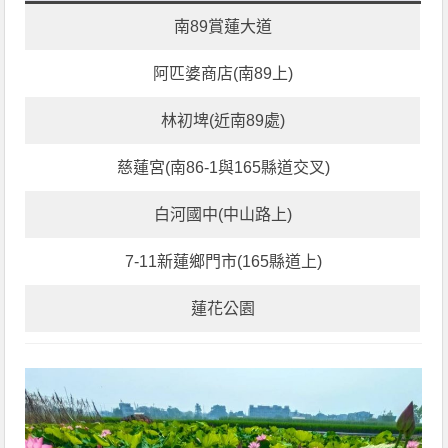
南89賞蓮大道
阿匹婆商店(南89上)
林初埤(近南89處)
慈蓮宮(南86-1與165縣道交叉)
白河國中(中山路上)
7-11新蓮鄉門市(165縣道上)
蓮花公園