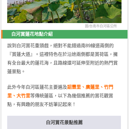
圖/
台南市白河區公所
白河賞蓮花地點介紹
說到白河賞花重頭戲，絕對不能錯過南89線道兩側的
『賞蓮大道』。這裡特色在於沿途兩側都是賞荷區，擁
有全台最大的蓮花海，且路線還可延伸至附近的熱門賞
蓮景點。
此外今年白河區蓮花主要遍及
詔豐里、廣蓮里、竹門
里、大竹里
等傳統蓮區，以下為幾個推薦的賞花觀賞
點，有興趣的朋友不妨筆記起來！
白河賞花景點推薦