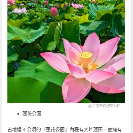
圖/
台南市白河區公所
蓮花公園
占地達 4 公頃的『蓮花公園』內種有大片蓮田，並擁有