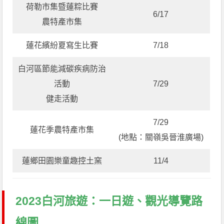
荷勒市集暨蓮粽比賽
6/17
農特產市集
蓮花繽紛夏寫生比賽
7/18
白河區節能減碳疾病防治
活動
7/29
健走活動
7/29
蓮花季農特產市集
(地點：關嶺吳晉淮廣場)
蓮鄉田園樂童趣控土窯
11/4
2023白河旅遊：一日遊、觀光導覽路
線圖