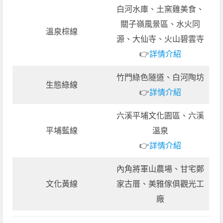
白河水庫、土窯雞美食、
關子嶺風景區、水火同
溫泉棕線
源、大仙寺、火山碧雲寺
👉
詳情介紹
竹門綠色隧道、白河陶坊
生態綠線
👉
詳情介紹
六溪平埔文化園區、六溪
平埔藍線
溫泉
👉
詳情介紹
內角將軍山農場、甘宅鄭
文化黃線
家古厝、美雅傢俱觀光工
廠