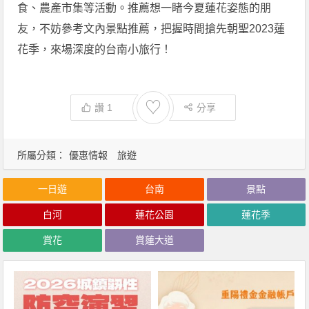
食、農產市集等活動。推薦想一睹今夏蓮花姿態的朋
友，不妨參考文內景點推薦，把握時間搶先朝聖2023蓮
花季，來場深度的台南小旅行！
♡
讚
1
分享
所屬分類：
優惠情報
旅遊
一日遊
台南
景點
白河
蓮花公園
蓮花季
賞花
賞蓮大道