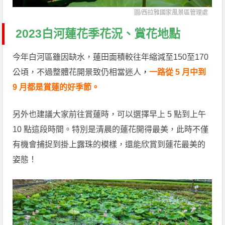
圖/西拉雅國家風景區管理處
2023白河蓮花季花況、賞花地點
今年白河區雖因缺水，蓮田面積較往年縮減至150至170
公頃，不過整體花開景致仍相當迷人
，
一路從 5 月中到
9 月都是賞蓮的好季節。
另外也建議大家前往賞蓮時，可以選擇早上 5 點到上午
10 點這段時間。特別是清晨的蓮花開得最美，此時不僅
有機會捕捉到掛上露珠的模樣，還能欣賞到蓮花最美的
姿態！