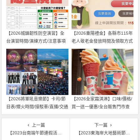
【2026城鎮韌性防空演習】全
【2026重陽禮金】各縣市115年
台演習時間/演練方式/注意事項
老人敬老金發放時間及領取方式
一次看！
一次看！
【2026將軍吼音樂節】卡司/節
【2026全家霜淇淋】口味/價格/
目表/煙火時間/接駁車/直播/交通
買一送一優惠/全台販售門市查
一次看！
詢一次看！
上一篇
下一篇
【2023台南端午節連假活動】龍舟比賽/市集/景點推薦/免費優惠一次看！
【2023東海岸大地藝術節】時間地點/作品地圖/音樂會卡司一次看！