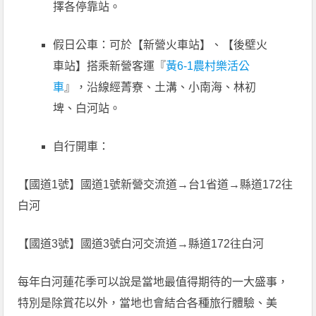
擇各停靠站。
假日公車：可於【新營火車站】、【後壁火
車站】搭乘新營客運『
黃6-1農村樂活公
車
』，沿線經菁寮、土溝、小南海、林初
埤、白河站。
自行開車：
【國道1號】國道1號新營交流道→台1省道→縣道172往
白河
【國道3號】國道3號白河交流道→縣道172往白河
每年白河蓮花季可以說是當地最值得期待的一大盛事，
特別是除賞花以外，當地也會結合各種旅行體驗、美