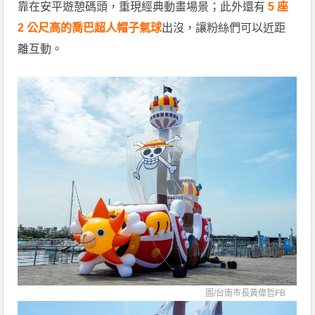
靠在安平遊憩碼頭，重現經典動畫場景；此外還有
5 座
2 公尺高的喬巴超人帽子氣球
出沒，讓粉絲們可以近距
離互動。
圖/
台南市長黃偉哲FB