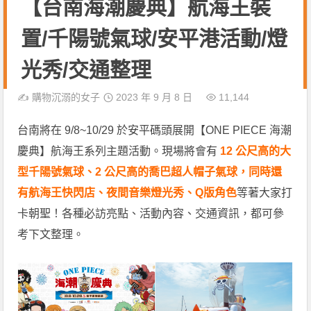
【台南海潮慶典】航海王裝
置/千陽號氣球/安平港活動/燈
光秀/交通整理
✍️
購物沉溺的女子
2023 年 9 月 8 日
11,144
台南將在 9/8~10/29 於安平碼頭展開【ONE PIECE 海潮
慶典】航海王系列主題活動。現場將會有
12 公尺高的大
型千陽號氣球、2 公尺高的喬巴超人帽子氣球，同時還
有航海王快閃店、夜間音樂燈光秀、Q版角色
等著大家打
卡朝聖！各種必訪亮點、活動內容、交通資訊，都可參
考下文整理。