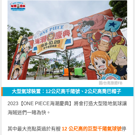
圖/
台南旅遊FB
大型氣球裝置：12公尺高千陽號、2公尺高喬巴帽子
2023【ONE PIECE海潮慶典】將會打造大型陸地氣球讓
海賊迷們一睹為快。
其中最大亮點莫過於有艘
12 公尺高的巨型千陽氣球號
停