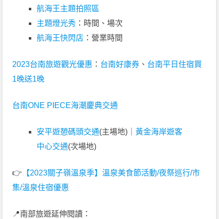
航海王主題拍照區
主題燈光秀
：時間、場次
航海王快閃店
：營業時間
2023台南旅遊觀光優惠
：
台南好康券
、
台南平日住宿買
1晚送1晚
台南ONE PIECE海潮慶典交通
安平遊憩碼頭交通
(主場地)｜
黃金海岸遊客
中心交通
(次場地)
👉
【2023關子嶺溫泉季】溫泉美食節活動/夜祭巡行/市
集/溫泉住宿優惠
📍南部旅遊延伸閱讀：