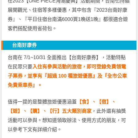
在2023【ONE PIECE海潮慶典】活動期間，台南也持續
展開觀光、住宿等多樣優惠，其中包含『2023台南好康
券』、『平日住宿台南滿6000買1晚送1晚』都很適合遊
客們搭配使用省荷包。
台南好康券
台南在 7/1~10/31 全面推出【台南好康券】，活動特點
在民眾只要
入住有參與活動的旅宿，即可登錄免費領電
子票券，並享有『超過 100 種旅遊優惠』及『全市公車
免費乘車券』。
值得一提的是整體旅遊優惠涵蓋
【食】、【宿】、
【遊】、【購】、【行】五大類別
商家
，此外還有抽獎
活動可以參與。想知道領取辦法、使用方式的朋友，可
以參考下文有詳細介紹。