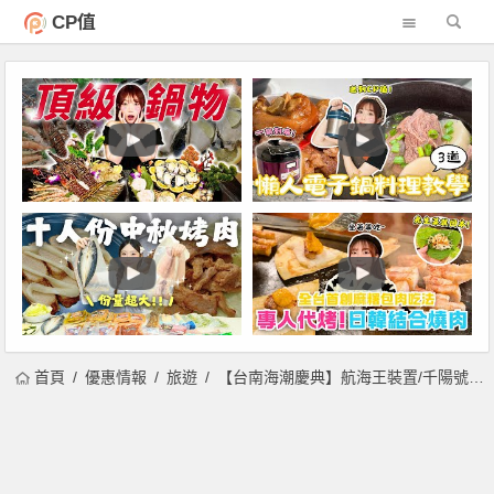
CP值
首頁
優惠情報
旅遊
【台南海潮慶典】航海王裝置/千陽號氣球/安平港活動/燈光秀/交通整理