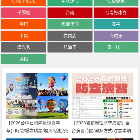
ONE PIECE
中秋連假
住宿優惠
千陽號
台南
台南好康券
喬巴
國慶連假
安平
市集
快閃店
海賊王
燈光秀
航海王
買一送一
連假
【2026台中石岡熱氣球嘉年
【2026城鎮韌性防空演習】全
華】時間/場次購票/煙火/活動/交
台演習時間/演練方式/注意事項
通，土牛運動公園登場！
一次看！