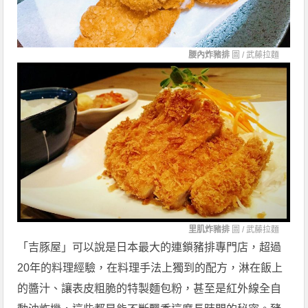
腰內炸豬排
圖 /
武藤拉麵
里肌炸豬排
圖 /
武藤拉麵
「吉豚屋」可以說是日本最大的連鎖豬排專門店，超過
20年的料理經驗，在料理手法上獨到的配方，淋在飯上
的醬汁、讓表皮粗脆的特製麵包粉，甚至是紅外線全自