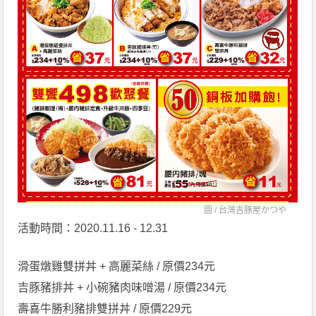
圖 /
台灣吉豚屋かつや
活動時間：2020.11.16 - 12.31
滑蛋燉雞雙拼丼 + 高麗菜絲 / 原價234元
吉豚豬排丼 + 小碗豬肉味噌湯 / 原價234元
壽喜牛勝利豬排雙拼丼 / 原價229元