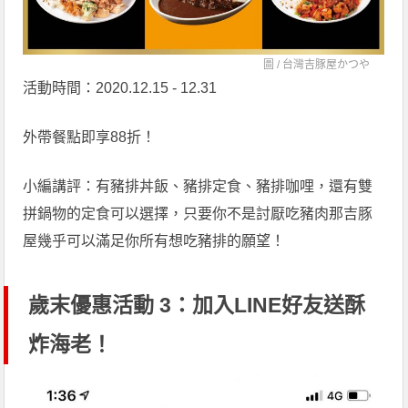
圖 /
台灣吉豚屋かつや
活動時間：2020.12.15 - 12.31
外帶餐點即享88折！
小編講評：有豬排丼飯、豬排定食、豬排咖哩，還有雙
拼鍋物的定食可以選擇，只要你不是討厭吃豬肉那吉豚
屋幾乎可以滿足你所有想吃豬排的願望！
歲末優惠活動 3：加入LINE好友送酥
炸海老！