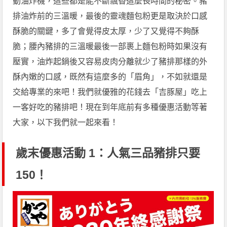
動油炸機，這些都是能不斷飄香這麼長時間的秘密。豬
排油炸前的三溫暖，最後的靈魂麵包粉更是取決於口感
酥脆的關鍵，多了會覺得皮太厚，少了又覺得不夠酥
脆；腰內豬排的三溫暖最後一部裹上麵包粉時如果沒有
壓實，油炸起鍋後又容易皮肉分離就少了豬排那樣的外
酥內嫩的口感，既然有這麼多的「眉角」，不如就還是
交給專業的來吧！我們就優雅的花錢去「吉豚屋」吃上
一客好吃的豬排吧！現在到年底前有多種優惠活動等著
大家，以下我們就一起來看！
歲末優惠活動 1：人氣三品豬排只要
150！