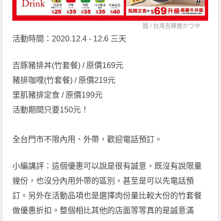
圖 /
台灣吉豚屋かつや
活動時間：2020.12.4 - 12.6 三天
吉豚豬排丼(竹套餐) / 原價169元
豬排咖哩(竹套餐) / 原價219元
里肌豬排定食 / 原價199元
活動期間只要150元！
全台門市不限內用、外帶，歡迎電話預訂。
小編講評：這個優惠可以說是很有誠意，既沒有說限量
幾份，也沒分內用外帶的區別，甚至是可以先電話預
訂。另外在活動品項也是選擇肉份量比較大份的竹套餐
做優惠折扣。整個相比其他的店面等等真的是誠意滿