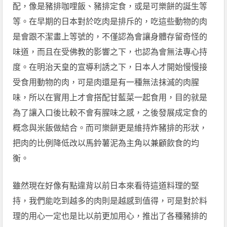
配，像是豬排咖哩飯、豬排定食，或是可樂餅的誕生等
等。在早期的日本對於吃肉是排斥的，吃這些動物的肉
是會跟不潔畫上等號的，不僅認為會讓身體存留奇怪的
味道，而且在受佛教的影響之下，也認為會無法專心持
度。在明治天皇的宣導利誘之下，日本人才開始慢慢接
受食用動物的肉，可是肉還是有一種無法抹滅的肉腥
味，所以在實用上才會搭配甘藍菜一起食用，目的就是
為了讓入口後比較不會有腥味之感，之後發展成定食的
概念與米飯做結合。而可樂餅更是維持炸豬排的形狀，
把肉的比例降低改以馬鈴薯泥為主角以兼顧飲食的均
衡。
雖然現在好像有點違背以前日本來看待這道料理的堅
持，我們能吃到越多的肉則是越感到值得，可是對於料
理的用心一定也是比以前更加用心，推出了各種豬排的