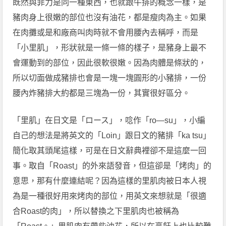
既然與菲力是同一種東西，也就跟牛排的概念一樣，是
豬肉身上很嫩的部位也沒有油花，都是瘦肉為主。如果
在肉攤或是和廠商叫肉時就不會用腰內去稱呼，而是
「小里肌」，形狀就是一條一條的樣子，是豬身上最不
會運動到的部位，因此很軟很嫩。因為肉體是條狀的，
所以切面做成豬排也會是一塊一塊圓形的小豬排，一份
腰內炸豬排大約都是三塊為一份，其實很好區分。
「里肌」在日文是「ロース」，唸作「ro—su」，小編
自己的想法是將英文的「Loin」跟日文的豬排「ka tsu」
簡化取其頭尾這樣，可是在日文辭典裡卻不是這麼一回
事。取自「Roast」的外來語發音，但這卻是「烤肉」的
意思，那有什麼連結呢？因為這樣的里肌肉被日本人視
為是一種很好用來烤肉的部位，用英文來想就是「很適
合Roast的肉」，所以替換之下里肌肉也被稱為