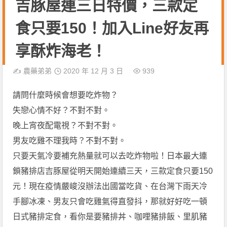
吉豚屋連三日特價，三款定
食只要150！加入Line好友再
享酥炸海老！
✍️
農藥弟弟
2020 年 12 月 3 日
939
請問什麼時候會想要吃炸物？
失戀心情不好？不對不對。
晚上宵夜配電視？不對不對。
男友吃雞不理我時？不對不對。
只要天氣冷要補充熱量就可以去吃炸物啦！日本最大連
鎖豬排店吉豚屋從明天開始連續三天，三款定食只要150
元！現在疫情嚴峻沒辦法出國當吃貨、在台灣下雨天冷
手腳冰凍、男友只會吃雞氣得直發抖，那就好好吃一頓
日式豬排定食，看你是要豬排丼、咖哩豬排飯、里肌豬