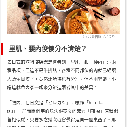
圖 /
台灣吉豚屋かつや
里肌、腰內傻傻分不清楚？
去日式的炸豬排店總是會看到「里肌」和「腰內」這兩
種品項，但這不是牛排館，各種不同部位的肉就已經讓
人頭暈目眩了，竟然連豬排也有分別，但不用緊張，小
編這就帶大家一起來分辨這兩者其中的差異。
「腰內」在日文是「ヒレカツ」，唸作「hi re ka
tsu」，前面兩個字的唸法跟英文的菲力「Fillet」有種似
曾相似感，只要多念幾次就會覺得是同一個東西了。那