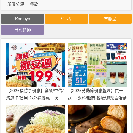
所屬分類：
餐飲
Katsuya
かつや
吉豚屋
日式豬排
【2026福勝亭優惠】套餐/中信/
【2025勞動節優惠整理】買一
悠遊卡/信用卡/外送優惠一次
送一/飲料/超商/餐廳/遊樂園活動
看！
一次看！