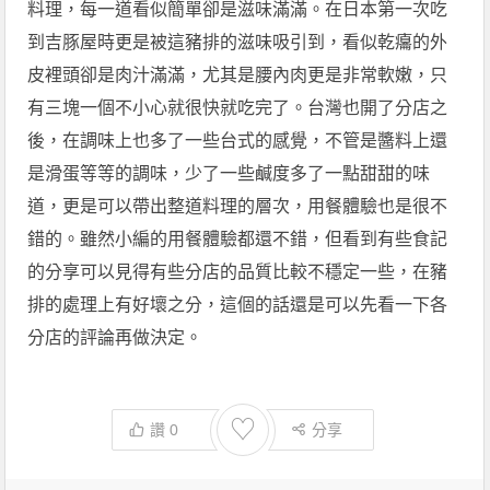
料理，每一道看似簡單卻是滋味滿滿。在日本第一次吃
到吉豚屋時更是被這豬排的滋味吸引到，看似乾癟的外
皮裡頭卻是肉汁滿滿，尤其是腰內肉更是非常軟嫩，只
有三塊一個不小心就很快就吃完了。台灣也開了分店之
後，在調味上也多了一些台式的感覺，不管是醬料上還
是滑蛋等等的調味，少了一些鹹度多了一點甜甜的味
道，更是可以帶出整道料理的層次，用餐體驗也是很不
錯的。雖然小編的用餐體驗都還不錯，但看到有些食記
的分享可以見得有些分店的品質比較不穩定一些，在豬
排的處理上有好壞之分，這個的話還是可以先看一下各
分店的評論再做決定。
♡
讚
0
分享