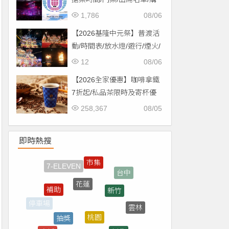
票一次看！
1,786
08/06
【2026基隆中元祭】普渡活
動/時間表/放水燈/遊行/煙火/
交通一次看！
12
08/06
【2026全家優惠】咖啡拿鐵
7折起/私品茶限時及寄杯優
惠！價格/菜單一起看
258,367
08/05
即時熱搜
花蓮
新竹
補助
桃園
抽獎
雲林
停車場
新北
直播
買一送一
轉播