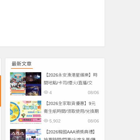
最新文章
【2026永安漁港星繽樂】時
間地點/卡司/煙火/直播/交
通，免費入場！
4
08/06
【2026全家取貨優惠】9元
衛生紙時間/領取使用/兌換期
限一次看！
5,902
08/06
【2026韓國AAA頒獎典禮】
搶票時間/門票/出席名單/購