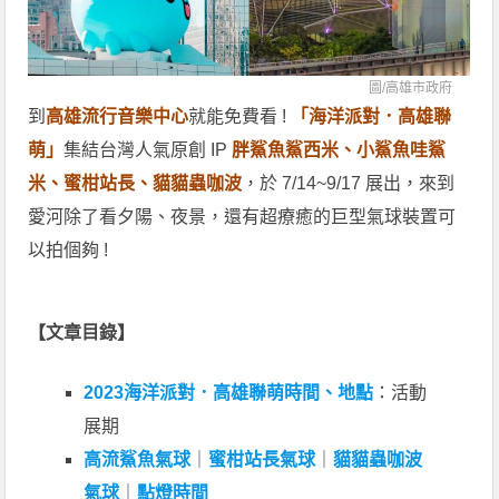
圖/
高雄市政府
到
高雄流行音樂中心
就能免費看 !
「海洋派對．高雄聯
萌」
集結台灣人氣原創 IP
胖鯊魚鯊西米、小鯊魚哇鯊
米、蜜柑站長、貓貓蟲咖波
，於 7/14~9/17 展出，來到
愛河除了看夕陽、夜景，還有超療癒的巨型氣球裝置可
以拍個夠 !
【文章目錄】
2023海洋派對．高雄聯萌時間、地點
：活動
展期
高流鯊魚氣球
｜
蜜柑站長氣球
｜
貓貓蟲咖波
氣球
｜
點燈時間