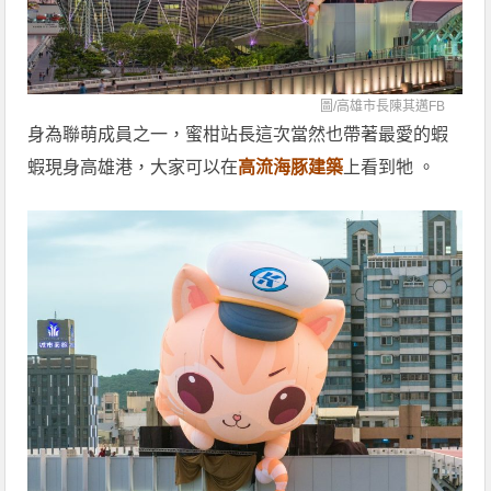
圖/
高雄市長陳其邁FB
身為聯萌成員之一，蜜柑站長這次當然也帶著最愛的蝦
蝦現身高雄港，大家可以在
高流海豚建築
上看到牠 。