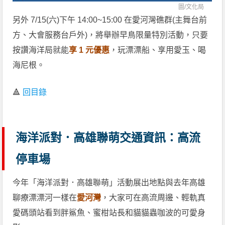
圖/
文化局
另外 7/15(六)下午 14:00~15:00 在愛河灣礁群(主舞台前
方、大會服務台戶外)，將舉辦早鳥限量特別活動，只要
按讚海洋局就能
享 1 元優惠
，玩漂漂船、享用愛玉、喝
海尼根。
🔺
回目錄
海洋派對．高雄聯萌交通資訊：高流
停車場
今年「海洋派對．高雄聯萌」活動展出地點與去年高雄
聊療漂漂河一樣在
愛河灣
，大家可在高流周邊、輕軌真
愛碼頭站看到胖鯊魚、蜜柑站長和貓貓蟲咖波的可愛身