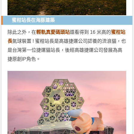
蜜柑站長在海豚建築
除此之外，在
輕軌真愛碼頭站
還看得到 16 米高的
蜜柑站
長
氣球裝置 ! 蜜柑站長是高雄捷運公司認養的流浪貓，也
是台灣第一位捷運貓站長，後經高雄捷運公司發展為高
捷原創IP角色。