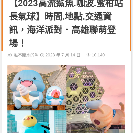
【2023高流鯊魚.咖波.蜜柑站
長氣球】時間.地點.交通資
訊，海洋派對．高雄聯萌登
場！
✍️
離不開水的魚
2023 年 7 月 14 日
16,140