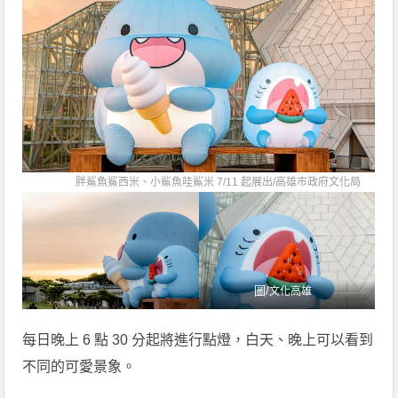
胖鯊魚鯊西米、小鯊魚哇鯊米 7/11 起展出/
高雄市政府文化局
圖/
文化高雄
每日晚上 6 點 30 分起將進行點燈，白天、晚上可以看到
不同的可愛景象。