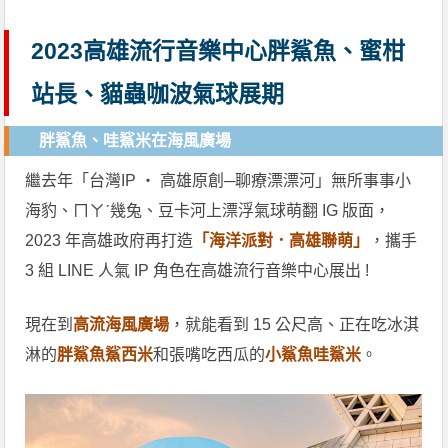
2023高雄流行音樂中心胖鯊魚、蜜柑
站長、貓蟲咖波氣球展期
胖鯊魚、哇鯊米在海風廣場
繼去年「台灣IP ‧ 高雄原創─聊療漂漂河」無所事事小
海豹、ㄇㄚˊ幾兔、豆卡河上漂浮氣球萌翻 IG 版面，
2023 年高雄政府再打造
「海洋派對．高雄聯萌」
，攜手
3 組 LINE 人氣 IP 角色在高雄流行音樂中心展出 !
現在到
高流海風廣場
，就能看到 15 公尺高、正在吃冰淇
淋的
胖鯊魚鯊西米
和張嘴吃西瓜的
小鯊魚哇鯊米
。