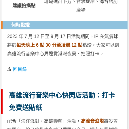
珊瑚礁群下方、音浪堤岸、海音館前
建議拍攝點
廣場
何時點燈
2023 年 7 月 12 日至 9 月 17 日活動期間，IP 充氣氣球
將於
每天晚上 6 點 30 分至凌晨 12 點
點燈，大家可以到
高雄流行音樂中心周邊賞港灣夜景、拍照打卡。
🔺
回目錄
高雄流行音樂中心快閃店活動：打卡
免費送貼紙
配合「海洋派對・高雄聯萌」活動，
高流音浪塔
將設置