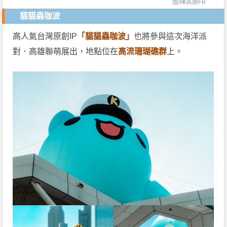
圖/
陳其邁FB
貓貓蟲咖波
高人氣台灣原創IP
「貓貓蟲咖波」
也將參與這次海洋派
對．高雄聯萌展出，地點位在
高流珊瑚礁群
上。