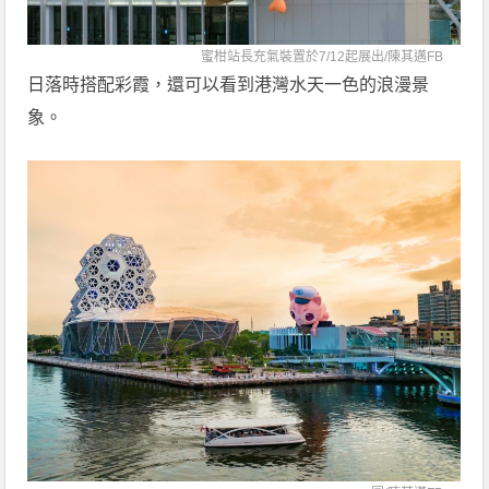
蜜柑站長充氣裝置於7/12起展出/
陳其邁FB
日落時搭配彩霞，還可以看到港灣水天一色的浪漫景
象。