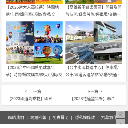
【2026當大人高校祭】時間地
【高雄親子遊樂園區】開幕及開
點/卡司/節目表/活動/直播/交
放時間/遊樂設施/停車場/交通一
通，免費入場！
次看！
【2026台中石岡熱氣球嘉年
【台中水湳轉運中心】停車場/
華】時間/場次購票/煙火/活動/交
公車/國道客運站點/活動/交通，
通，土牛運動公園登場！
啟用免費停車！
上一篇
下一篇
【2023國道高乘載】國五北上南下管制時間/即時路況/交通疏導整理(112)
【2023花蓮豐年祭】聯合豐年節時間地點/節目表/攤位/交通一次看！(112年)
文
聯絡我們
問題回報
免責聲明
隱私權條款
招募夥伴
章
導