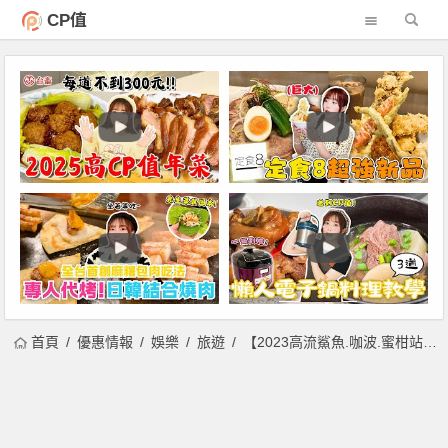
CP值
首頁
優惠情報
娛樂
旅遊
【2023高流鯊魚.咖波.蜜柑站長氣球】時間.地點.交通資訊，海洋派對．高雄聯萌登場！