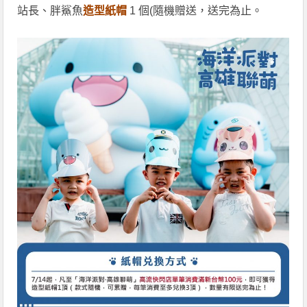
站長、胖鯊魚
造型紙帽
1 個(隨機贈送，送完為止。