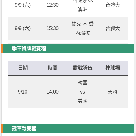
西班牙 vs
9/9 (六)
12:30
台體大
澳洲
捷克 vs 委
9/9 (六)
15:30
台體大
內瑞拉
季軍銅牌戰賽程
日期
時間
對戰隊伍
棒球場
韓國
9/10
14:00
vs
天母
美國
冠軍戰賽程