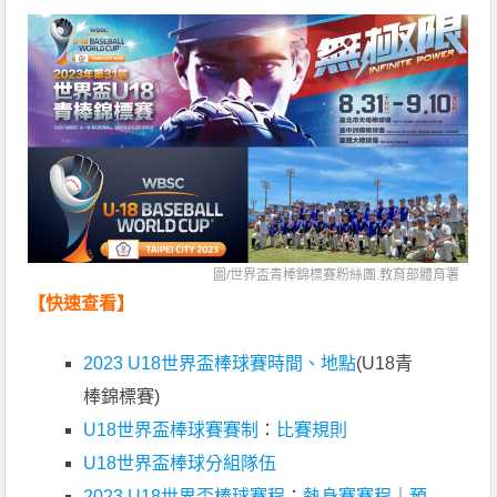
圖/世界盃青棒錦標賽粉絲團.教育部體育署
【快速查看】
2023 U18世界盃棒球賽時間、地點
(U18青
棒錦標賽)
U18世界盃棒球賽賽制
：
比賽規則
U18世界盃棒球分組隊伍
2023 U18世界盃棒球賽程
：
熱身賽賽程
｜
預