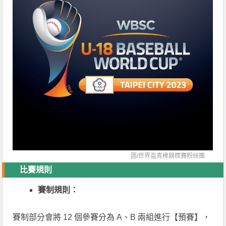
圖/
世界盃青棒錦標賽粉絲團
比賽規則
賽制規則：
賽制部分會將 12 個參賽分為 A、B 兩組進行【預賽】，