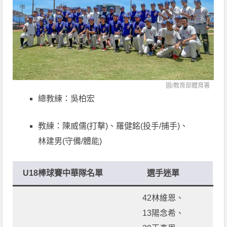
圖/教育部體育署
總教練：吳柏宏
教練：陳威儒(打擊)、羅健銘(投手/捕手)、
林建男(守備/體能)
U18棒球賽中華隊名單
選手迷單
42林維恩、
13陽念希、