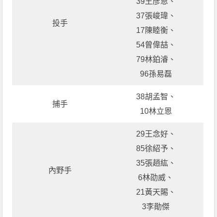
39王彥恩、
37張峻瑋、
投手
17陳睦衡、
54曾偉喆、
79林鉑濬、
96孫易磊
38胡孟智、
捕手
10林立恩
29王念好、
85徐紹予、
35張趙紘、
內野手
6林劭威、
21黃天賜、
3李勛傑