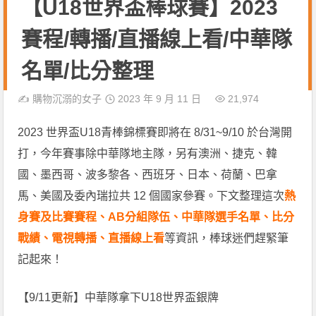
【U18世界盃棒球賽】2023
賽程/轉播/直播線上看/中華隊
名單/比分整理
✍️
購物沉溺的女子
2023 年 9 月 11 日
21,974
2023 世界盃U18青棒錦標賽即將在 8/31~9/10 於台灣開
打，今年賽事除中華隊地主隊，另有澳洲、捷克、韓
國、墨西哥、波多黎各、西班牙、日本、荷蘭、巴拿
馬、美國及委內瑞拉共 12 個國家參賽。下文整理這次
熱
身賽及比賽賽程、AB分組隊伍、中華隊選手名單、比分
戰績、電視轉播、直播線上看
等資訊，棒球迷們趕緊筆
記起來！
【9/11更新】中華隊拿下U18世界盃銀牌