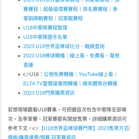
賽賽程
｜
超級循環賽賽程
｜
排名賽賽程
｜
季
軍銅牌戰賽程
｜
冠軍戰賽程
U18中華隊賽程整理
U18中華隊選手名單
2023 U18世界盃棒球比分、戰績查詢
2023 U18棒球轉播：線上看、免費看、電視
直播
👉U18：
公視免費轉播：YouTube線上看
｜
ELTA TV愛爾達電視轉播
｜
緯來體育台轉播
2023 U18門票購票資訊
若想現場觀看U18賽事，可把握這次包含中華隊全部場
次，及季軍賽、冠軍賽都有開放售票，詳細購票資訊可
參考下文。👉
【U18世界盃棒球賽門票】2023售票方式/
價格/購票優惠/預賽.冠軍賽資訊