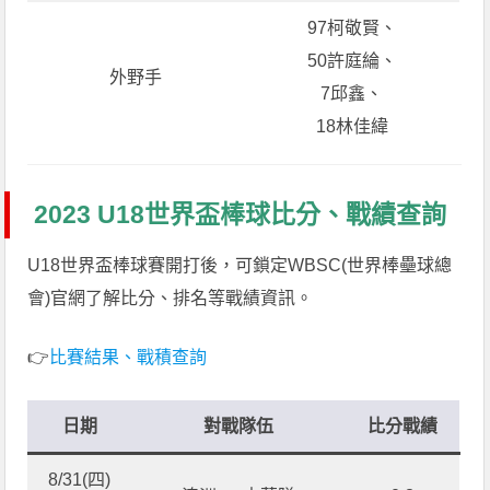
97柯敬賢、
50許庭綸、
外野手
7邱鑫、
18林佳緯
2023 U18世界盃棒球比分、戰績查詢
U18世界盃棒球賽開打後，可鎖定WBSC(世界棒壘球總
會)官網了解比分、排名等戰績資訊。
👉
比賽結果、戰積查詢
日期
對戰隊伍
比分戰績
8/31(四)