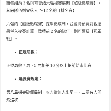
而每組前 3 名則可晉級六強複賽展開【超級循環賽】，
其餘隊伍則會落入 7~12 名的【排名賽】。
六強的【超級循環賽】採單循環制，並會將預賽對戰結
果併入複賽計算，戰績前 2 名的隊伍，則可晉級【冠軍
戰】。
正規局數：
正規局數 7 局，5 局相差 10 分以上提前結束比賽
延長賽規定：
第八局採突破僵局制，攻方從無人出局一、二壘有人開
始進攻