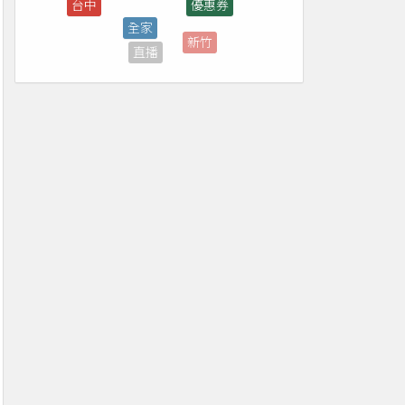
新竹
直播
轉播
煙火
補助