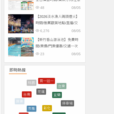
事項一次看！
48
08/05
【2026淡水漁人碼頭煙火】
時間/推薦觀賞地點/直播/交
通資訊一次看！
6,276
08/05
【新竹香山游泳池】免費時
間/票價/門票優惠/交通一次
看！
23
08/05
即時熱搜
花蓮
宜蘭
台南
彰化
市集
停車場
屏東
優惠券
全家
台中
抽獎