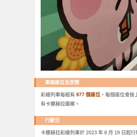
車廂座位及空間
彩繪列車每組有
977 個座位
，每個座位會掛
有卡娜赫拉圖案。
行駛日
卡娜赫拉彩繪列車於 2023 年 8 月 19 日起行駛