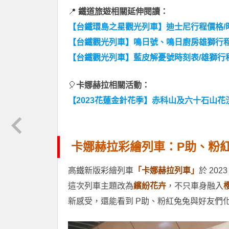
📍
鐵道旅遊相關延伸閱讀：
【台鐵環島之星觀光列車】迪士尼行程價格/時
【台鐵觀光列車】鳴日號、鳴日廚房雄獅行程
【台鐵觀光列車】藍皮解憂號時刻表/雄獅行
🎈
卡娜赫拉相關活動：
【2023花蓮金針花季】赤科山及六十石山花
卡娜赫拉彩繪列車：P助、粉
高鐵新版彩繪列車
「卡娜赫拉列車」
於 20
這次列車主題改為
繽紛花卉
，不只車身融入
新感受，還能看到 P助、粉紅兔兔與好友們化