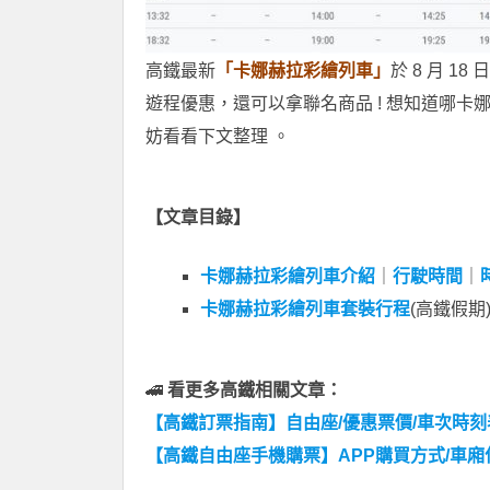
高鐵最新
「卡娜赫拉彩繪列車」
於 8 月 
遊程優惠，還可以拿聯名商品 ! 想知道哪
妨看看下文整理 。
【文章目錄】
卡娜赫拉彩繪列車介紹
｜
行駛時間
｜
卡娜赫拉彩繪列車套裝行程
(高鐵假期
🚄
看更多高鐵相關文章：
【高鐵訂票指南】自由座/優惠票價/車次時
【高鐵自由座手機購票】APP購買方式/車廂