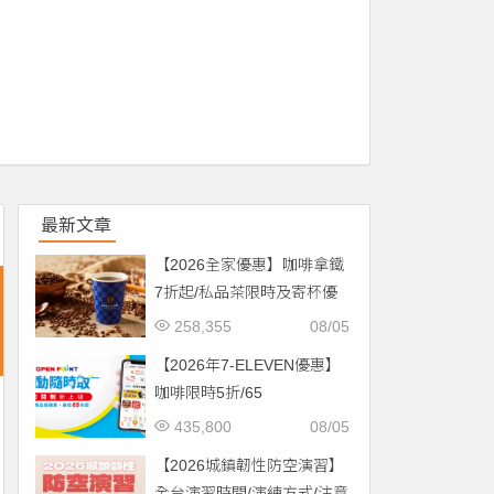
最新文章
【2026全家優惠】咖啡拿鐵
7折起/私品茶限時及寄杯優
惠！價格/菜單一起看
258,355
08/05
【2026年7-ELEVEN優惠】
咖啡限時5折/65
折/CITYCAFE菜單一起看！
435,800
08/05
【2026城鎮韌性防空演習】
全台演習時間/演練方式/注意