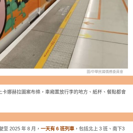
圖/
中華民國僑務委員會
上卡娜赫拉圖案布條，車廂置放行李的地方、紙杯、餐點都會
至 2025 年 8 月，
一天有 6 班列車
，包括北上 3 班、南下3