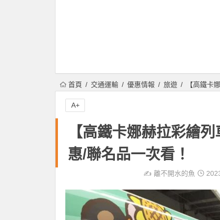
首頁
交通運輸
優惠情報
旅遊
【高鐵卡娜
A+
【高鐵卡娜赫拉彩繪列
惠/聯名品一次看！
✍️
離不開水的魚
202