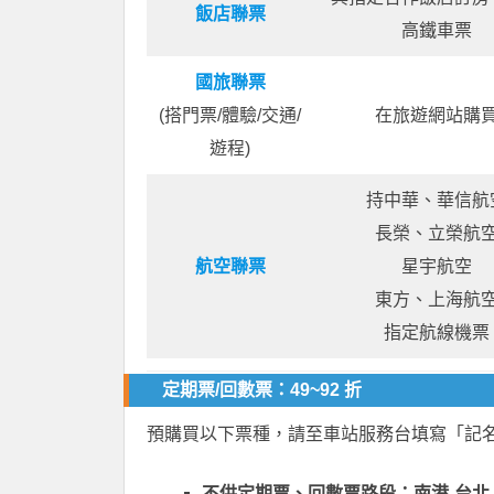
飯店聯票
高鐵車票
國旅聯票
(搭門票/體驗/交通/
在旅遊網站購
遊程)
持中華、華信航
長榮、立榮航
航空聯票
星宇航空
東方、上海航
指定航線機票
定期票/回數票：49~92 折
預購買以下票種，請至車站服務台填寫「記名
不供定期票、回數票路段：南港-台北