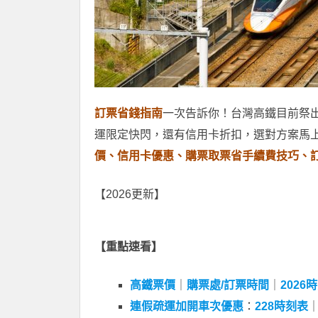
訂票省錢指南
一次告訴你！台灣高鐵目前祭
運限定快閃，還有信用卡折扣，選對方案馬
價、信用卡優惠、購票取票省手續費技巧、
【2026更新】
【重點速看】
高鐵票價
｜
購票處/訂票時間
｜
2026
連假疏運加開車次優惠
：
228時刻表