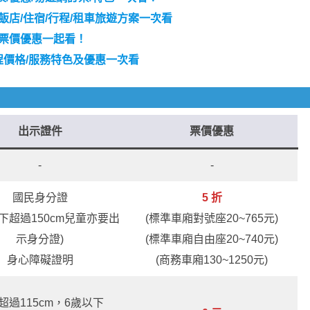
飯店/住宿/行程/租車旅遊方案一次看
/票價優惠一起看！
價格/服務特色及優惠一次看
出示證件
票價優惠
-
-
國民身分證
5 折
以下超過150cm兒童亦要出
(標準車廂對號座20~765元)
示身分證)
(標準車廂自由座20~740元)
身心障礙證明
(商務車廂130~1250元)
超過115cm，6歲以下