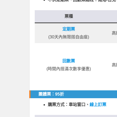
票種
定期票
高
(30天內無限搭自由座)
回數票
高
(時間內搭滿次數享優惠)
團體票：95折
購票方式：車站窗口、
線上訂票