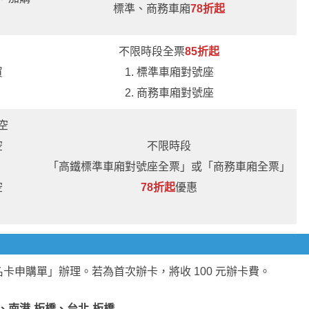
標準、商務車廂
78折起
不限時段全票
85折起
買
1. 標準車廂對號座
2. 商務車廂對號座
空
空
不限時段
「高鐵標準車廂對號座全票」或「商務車廂全票」
空
78折起
優惠
卡申購單」辦理。若為首次辦卡，將收 100 元辦卡費。
、南港-板橋、台北-板橋