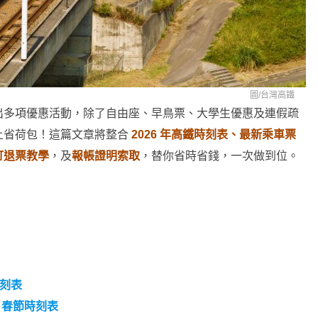
圖/
台灣高鐵
出多項優惠活動，除了自由座、早鳥票、大學生優惠及連假疏
上省荷包！這篇文章將整合
2026 年高鐵時刻表、最新乘車票
訂退票教學
，及
報帳證明索取
，替你省時省錢，一次做到位。
時刻表
｜
春節時刻表