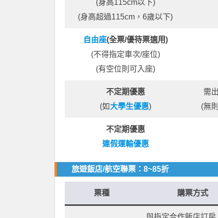
(身高115cm以下)
(身高超過115cm，6歲以下)
自由座
(全票/優待票適用)
(不得指定車次/座位)
(有空位則可入座)
不定期優惠
需
(如
大學生優惠
)
(無
不定期優惠
連假運輸優惠
旅遊飯店/航空聯票：8~85折
票種
購票方式
與指定合作飯店訂房