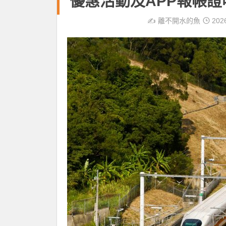
優惠活動及APP報帳
✍️
離不開水的魚
202