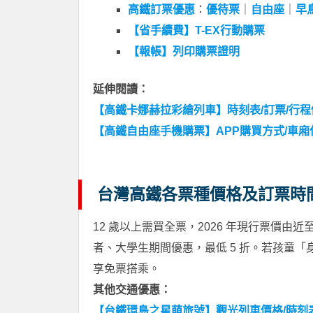
高鐵訂票優惠
：
優待票
｜
自由座
｜
早
【省手續費】T-EX行動購票
【報帳】列印購票證明
延伸閱讀：
【高鐵卡娜赫拉彩繪列車】時刻表/訂票/行程
【高鐵自由座手機購票】APP購買方式/車廂
台灣高鐵各票種價格及訂票時
12 歲以上需買全票，2026 年現行票價由近至遠
者、大學生期間優惠，最低 5 折。若孩童「身高
享免票搭乘。
其他交通優惠：
【台鐵環島之星萌旅號】觀光列車價格/時刻表