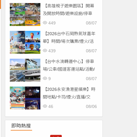
【高雄親子遊樂園區】開幕
及開放時間/遊樂設施/停車
場/交通一次看！
449
08/07
【2026台中石岡熱氣球嘉年
華】時間/場次購票/煙火/活
動/交通，土牛運動公園登
439
08/07
場！
【台中水湳轉運中心】停車
場/公車/國道客運站點/活動/
交通，啟用免費停車！
9
08/07
【2026永安漁港星繽樂】時
間地點/卡司/煙火/直播/交
通，免費入場！
46
08/06
即時熱搜