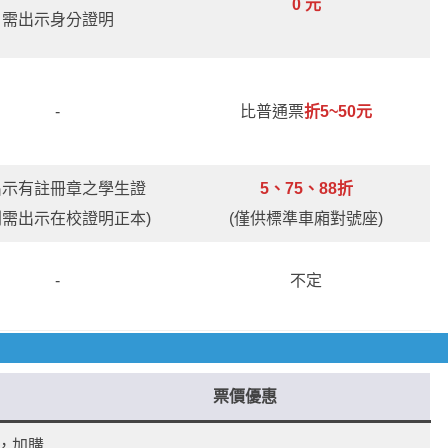
0 元
需出示身分證明
-
比普通票
折5~50元
出示有註冊章之學生證
5、75、88折
則需出示在校證明正本)
(僅供標準車廂對號座)
-
不定
票價優惠
，加購