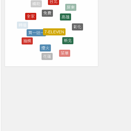
免費
高雄
全家
7-ELEVEN
買一送一
彰化
轉播
新北
抽獎
煙火
台南
菜單
花蓮
直播
桃園
停車場