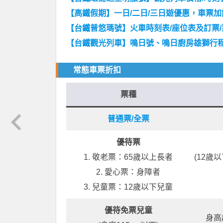
【高鐵假期】一日/二日/三日遊優惠，車票加
【台鐵普悠瑪號】火車時刻表/座位表及訂票
【台鐵觀光列車】鳴日號、鳴日廚房雄獅行程
常態車票折扣
票種
普通票/全票
優待票
1. 敬老票：65歲以上長者
(12歲
2. 愛心票：身障者
3. 兒童票：12歲以下兒童
優待免票兒童
身高