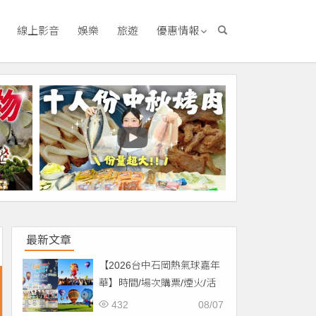
線上影音
娛樂
旅遊
優惠情報
最新文章
【2026台中石岡熱氣球嘉年
華】時間/場次購票/煙火/活
動/交通，土牛運動公園登
432
08/07