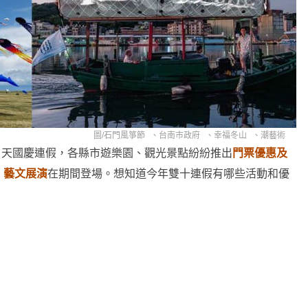
圖/
石門風箏節
、
台南市政府
、
幸福冬山
、
潮藝術
 3 天國慶連假，各縣市遊樂園、觀光景點紛紛推出
門票優惠及
、藝文展演
在期間登場。想知道今年雙十連假有哪些活動和優