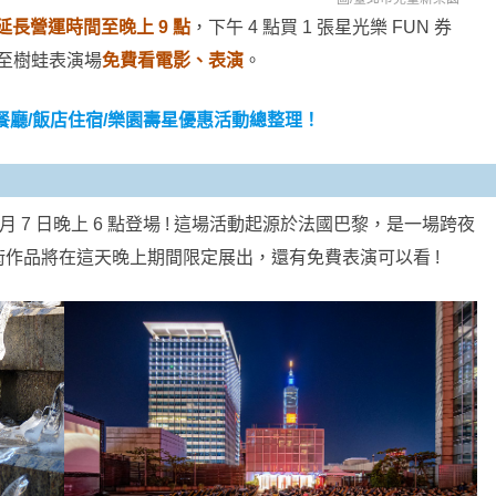
延長營運時間至晚上 9 點
，下午 4 點買 1 張星光樂 FUN 券
並可至樹蛙表演場
免費看電影、表演
。
餐廳/飯店住宿/樂園壽星優惠活動總整理！
 月 7 日晚上 6 點登場 ! 這場活動起源於法國巴黎，是一場跨夜
作品將在這天晚上期間限定展出，還有免費表演可以看 !