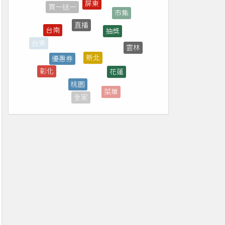
直播
抽獎
台南
新北
優惠券
雲林
花蓮
桃園
彰化
演唱會
菜單
全家
停車場
南投
補助