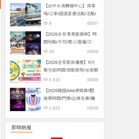
場！
【台中水湳轉運中心】停車
場/公車/國道客運站點/活動/
交通，啟用免費停車！
8
08/07
【2026永安漁港星繽樂】時
間地點/卡司/煙火/直播/交
通，免費入場！
39
08/06
【2026全家取貨優惠】9元
衛生紙時間/領取使用/兌換期
限一次看！
5,915
08/06
【2026韓國AAA頒獎典禮】
搶票時間/門票/出席名單/購
票一次看！
1,822
08/06
即時熱搜