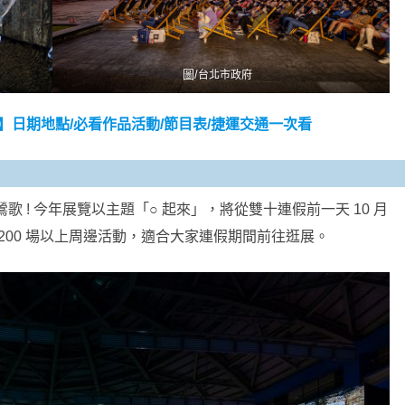
圖/
台北市政府
略】日期地點/必看作品活動/節目表/捷運交通一次看
歌 ! 今年展覽以主題「○ 起來」，將從雙十連假前一天 10 月
逾 200 場以上周邊活動，適合大家連假期間前往逛展。