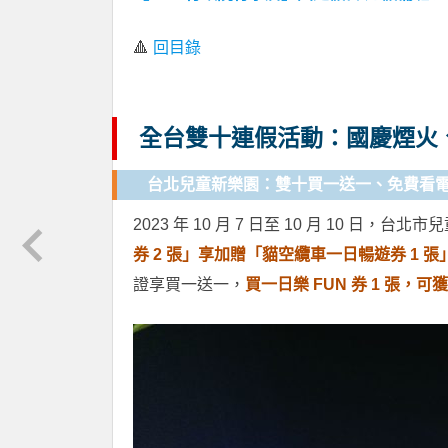
🔺
回目錄
全台雙十連假活動：國慶煙火
台北兒童新樂園：雙十買一送一、免費看
2023 年 10 月 7 日至 10 月 10 
券 2 張」享加贈「貓空纜車一日暢遊券 1 張
證享買一送一，
買一日樂 FUN 券 1 張，可