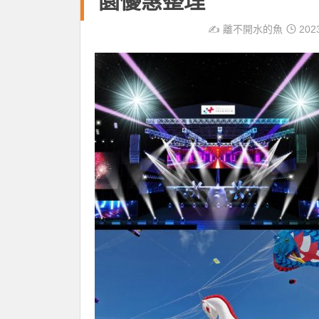
園優惠整理
✍️
離不開水的魚
202